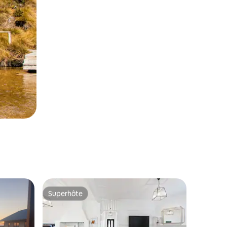
Superhôte
les plus aimés
Superhôte