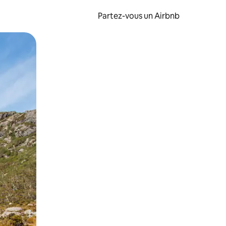
Partez-vous un Airbnb
et en les faisant glisser.