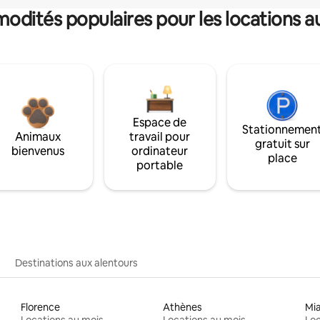
dités populaires pour les locations a
Espace de
Stationnemen
Animaux
travail pour
gratuit sur
bienvenus
ordinateur
place
portable
Destinations aux alentours
Florence
Athènes
Mi
Locations au mois
Locations au mois
Loc