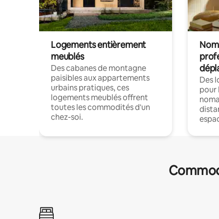
Logements entièrement
Noma
meublés
prof
dépl
Des cabanes de montagne
paisibles aux appartements
Des 
urbains pratiques, ces
pour 
logements meublés offrent
nomad
toutes les commodités d'un
dista
chez-soi.
espac
Commodit