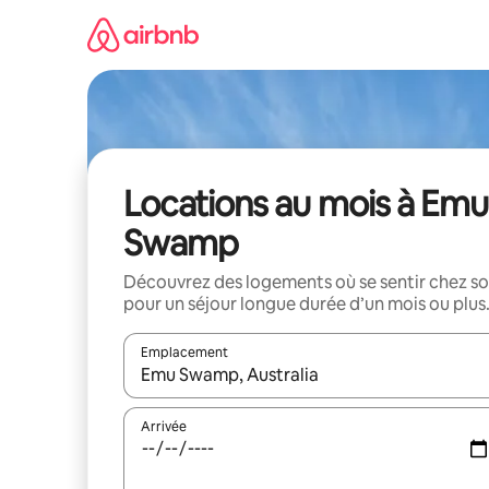
Aller
directement
au
contenu
Locations au mois à Emu
Swamp
Découvrez des logements où se sentir chez so
pour un séjour longue durée d’un mois ou plus
Emplacement
Quand les résultats sont affichés, parcourez-les en 
Arrivée