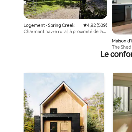
Logement · Spring Creek
Note moyenne de 4,92 
4,92 (509)
Charmant havre rural, à proximité de la
ville
Maison d'
The Shed 
Le confor
écologiqu
pour VE