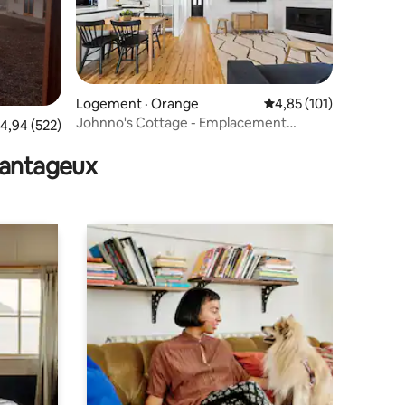
Logement · Orange
Note moyenne de 4,85
4,85 (101)
Johnno's Cottage - Emplacement
res
ote moyenne de 4,94 sur 5, 522 commentaires
4,94 (522)
privilégié - 4 voyageurs
avantageux
 réseau