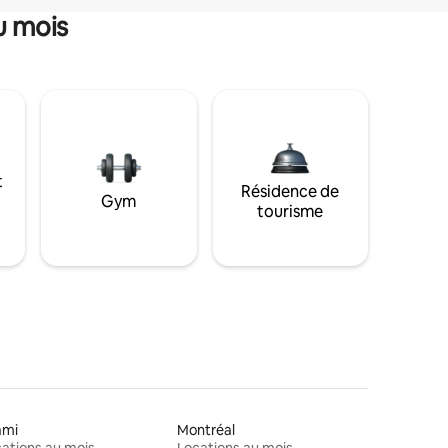
u mois
t
Résidence de
Gym
tourisme
ami
Montréal
ations au mois
Locations au mois