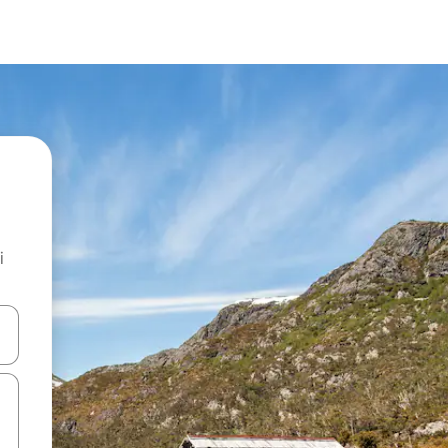
i
.
utilisant les flèches vers le haut et vers le bas, ou en appuyant dessus 