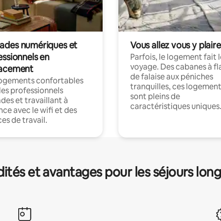
des numériques et
Vous allez vous y plaire
essionnels en
Parfois, le logement fait 
voyage. Des cabanes à fl
acement
de falaise aux péniches
logements confortables
tranquilles, ces logemen
les professionnels
sont pleins de
es et travaillant à
caractéristiques uniques
nce avec le wifi et des
es de travail.
és et avantages pour les séjours lon