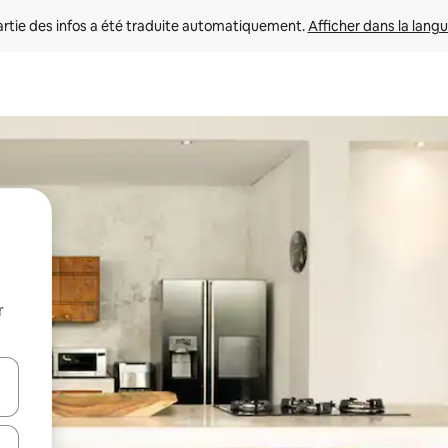
rtie des infos a été traduite automatiquement. 
Afficher dans la langu
r
utilisant les flèches vers le haut et vers le bas, ou en appuyant dessus 