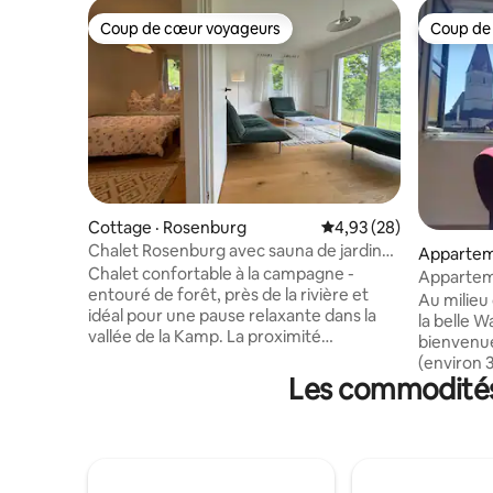
Coup de cœur voyageurs
Coup de
Coup de cœur voyageurs
Coup de
Cottage · Rosenburg
Note moyenne de 4,93
4,93 (28)
Chalet Rosenburg avec sauna de jardin
Appartem
privé
Chalet confortable à la campagne -
n in der 
Appartement n
entouré de forêt, près de la rivière et
Weißenki
Au milieu
idéal pour une pause relaxante dans la
la belle 
vallée de la Kamp. La proximité
bienvenu
immédiate du château de Rosenburg et
(environ 3
du château de Gars est idéale pour les
Les commodités 
modernes 
clients qui souhaitent combiner leur
magnifiqu
séjour avec une visite ou le travail sur les
L'apparte
nombreux événements artistiques et
d'amour, 
culturels, par exemple l'opéra Burg Gars.
de la vieil
A quelques minutes de la maison, de
chauffage 