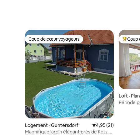
terrasse
Coup de cœur voyageurs
Coup 
Coup de cœur voyageurs
Coup de 
Loft · Pl
Période 
créativité
Logement · Guntersdorf
Note moyenne de 4,95
4,95 (21)
Magnifique jardin élégant près de Retz et
de Vienne