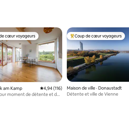
de cœur voyageurs
Coup de cœur voyageurs
cœur voyageurs parmi les plus aimés
Coup de cœur voyageurs parmi 
Maison de ville · Donaustadt
ank am Kamp
Note moyenne de 4,94 sur 5, 116 commentai
4,94 (116)
Détente et ville de Vienne
pour moment de détente et de
 sur 5, 21 commentaires