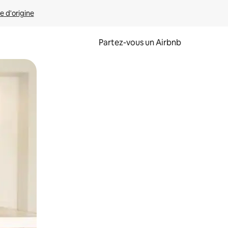
e d'origine
Partez-vous un Airbnb
et en les faisant glisser.