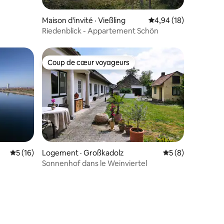
Maison d'invité · Vießling
Note moyenne de 4,94
4,94 (18)
Riedenblick - Appartement Schön
Coup de cœur voyageurs
les plus aimés
Coup de cœur voyageurs
Note moyenne de 5 sur 5, 16 commentaires
5 (16)
Logement · Großkadolz
Note moyenne de 
5 (8)
res
Sonnenhof dans le Weinviertel