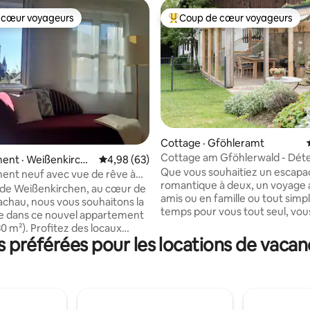
 cœur voyageurs
Coup de cœur voyageurs
 cœur voyageurs
Coup de cœur voyageurs parmi 
 sur 5, 28 commentaires
Cottage · Gföhleramt
Cottage am Gföhlerwald - Dét
ent · Weißenkirche
Note moyenne de 4,98 sur 5, 63 commentai
4,98 (63)
paradis
Que vous souhaitiez un escap
Wachau
euf avec vue de rêve à
romantique à deux, un voyage 
rchen
 de Weißenkirchen, au cœur de
amis ou en famille ou tout sim
Wachau, nous vous souhaitons la
temps pour vous tout seul, vou
e dans ce nouvel appartement
bon endroit ! Bien sûr, si nécess
0 m²). Profitez des locaux
mettons volontiers un lit bébé / 
préférées pour les locations de vacan
et confortables au milieu d'un
d'appoint dans la chambre à couc
e paysage culturel.
cottage idyllique dans une cour
ment, construit avec beaucoup
individuelle est situé au milieu d
est situé dans le centre calme
d'exposition biologique de 10 0
le ville et est équipé de
vous pouvez profiter en exclusi
par le sol, salle de bains/WC