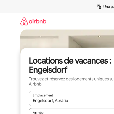
Aller
Une pa
directement
au
contenu
Locations de vacances :
Engelsdorf
Trouvez et réservez des logements uniques su
Airbnb.
Emplacement
Quand les résultats sont affichés, parcourez-les en 
Arrivée