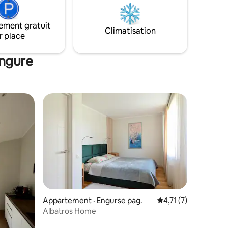
atuit et
mètres. Alimentation et restaurants à 3
km.
ement gratuit
ble,
Climatisation
r place
e
est
Engure
Appartement · Engurse pag.
Note moyenne de 4,
4,71 (7)
Albatros Home