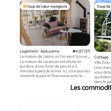
Coup de cœur voyageurs
Coup de
Coup de cœur voyageurs parmi les plus aimés
Coup de
Logement · Apšuciems
Note moyenne de 4,97
4,97 (37)
La maison de Laima, où l'on peut trouver
Cottage ·
le bonheur
La maison de vacances est située en
Villa Zuš
bordure d'une forêt de pins et à 3
de la mer 
Une chanc
minutes à pied de la mer. Ici, vous pouvez
vous déte
ressentir la paix et l'harmonie avec le
quotidien
rythme de la nature et vivre des levers
dans le p
de soleil inoubliables. Profitez de longues
Les commodité
pourrait 
promenades sur la plage de sable ou sur
destinatio
les sentiers forestiers, faites de
h de l'aér
l'exercice, méditez, respirez
cette mai
profondément l'air frais et soyez
scandinav
simplement « ici et maintenant ». Cette
pêcheurs 