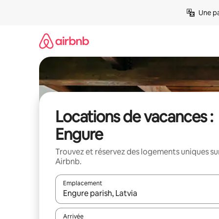
Aller
Une pa
directement
au
contenu
Locations de vacances :
Engure
Trouvez et réservez des logements uniques su
Airbnb.
Emplacement
Quand les résultats sont affichés, parcourez-les en 
Arrivée