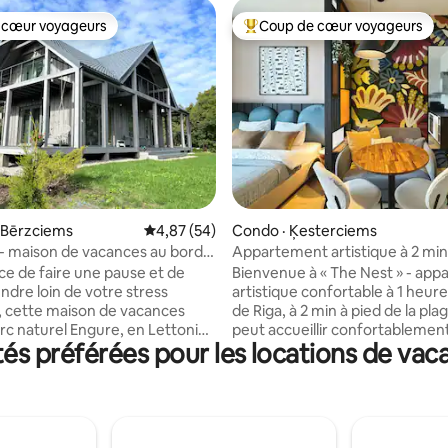
 cœur voyageurs
Coup de cœur voyageurs
 cœur voyageurs
Coup de cœur voyageurs parmi 
 sur 5, 37 commentaires
 Bērzciems
Note moyenne de 4,87 sur 5, 54 commentai
4,87 (54)
Condo · Ķesterciems
u - maison de vacances au bord
Appartement artistique à 2 min
Baltique, Lettonie
plage, vue sur le coucher du sol
e de faire une pause et de
Bienvenue à « The Nest » - ap
ndre loin de votre stress
artistique confortable à 1 heur
, cette maison de vacances
de Riga, à 2 min à pied de la plag
arc naturel Engure, en Lettonie,
peut accueillir confortablement
s préférées pour les locations de vac
être votre prochaine
personnes. Profitez d'une vue sur le
n. Il faut seulement 85 km et 1
coucher du soleil depuis un bal
oport de Riga pour se rendre à
de promenades à travers la forê
son de 3 chambres de style
d'un espace barbecue, d'une té
e moderne dans un village de
connectée, d'une connexion Wi
enclavé par la mer Baltique et
rapide, d'un spa Albatross avec 