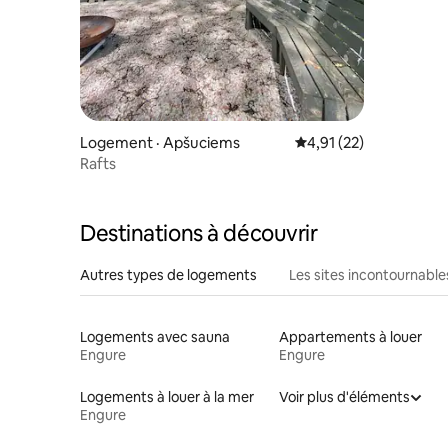
Logement · Apšuciems
Note moyenne de 4,91
4,91 (22)
Rafts
Destinations à découvrir
Autres types de logements
Les sites incontournable
Logements avec sauna
Appartements à louer
Engure
Engure
Logements à louer à la mer
Voir plus d'éléments
Engure