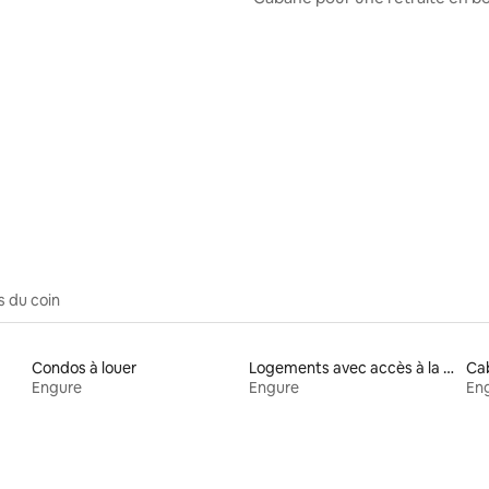
mer « Winges »
 sur 5, 22 commentaires
s du coin
Condos à louer
Logements avec accès à la plage
Cab
Engure
Engure
En