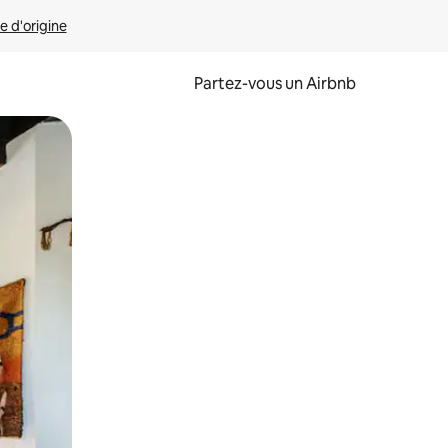
e d'origine
Partez-vous un Airbnb
et en les faisant glisser.