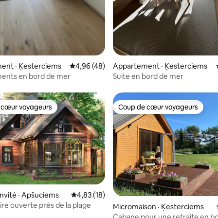
ent · Ķesterciems
Note moyenne de 4,96 sur 5, 48 commentai
4,96 (48)
Appartement · Ķesterciems
ents en bord de mer
Suite en bord de mer
 cœur voyageurs
Coup de cœur voyageurs
 cœur voyageurs
Coup de cœur voyageurs
invité · Apšuciems
Note moyenne de 4,83 sur 5, 18 commentai
4,83 (18)
ire ouverte près de la plage
Micromaison · Ķesterciems
Cabane pour une retraite en b