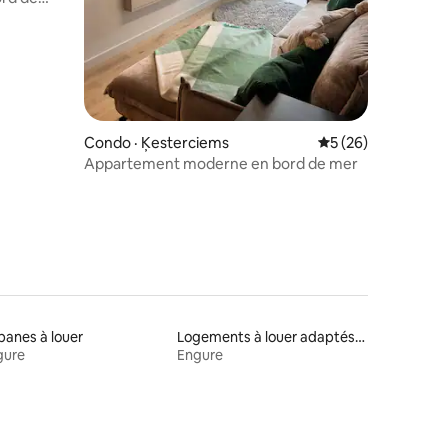
Condo · Ķesterciems
Note moyenne de 5
5 (26)
Appartement moderne en bord de mer
anes à louer
Logements à louer adaptés aux animaux
gure
Engure