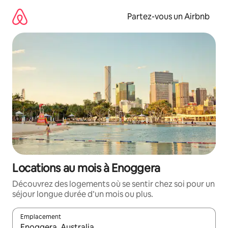
Aller
directement
Partez-vous un Airbnb
au
contenu
Locations au mois à Enoggera
Découvrez des logements où se sentir chez soi pour un
séjour longue durée d’un mois ou plus.
Emplacement
Quand les résultats sont affichés, parcourez-les en utilisant les 