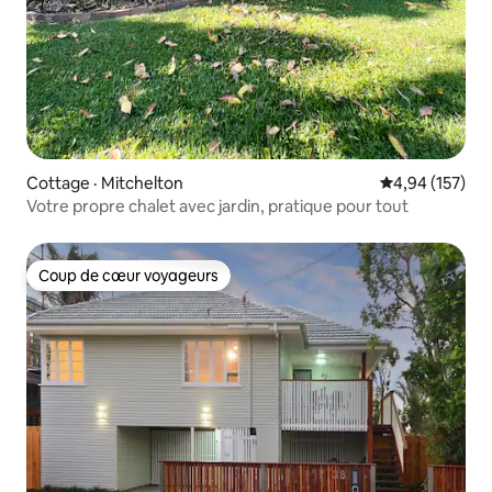
Cottage · Mitchelton
Note moyenne 
4,94 (157)
Votre propre chalet avec jardin, pratique pour tout
Coup de cœur voyageurs
Coup de cœur voyageurs