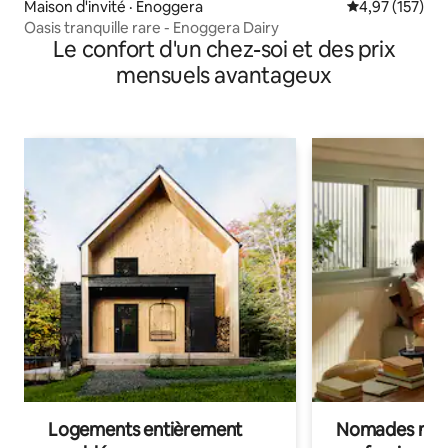
Maison d'invité · Enoggera
Note moyenne 
4,97 (157)
Oasis tranquille rare - Enoggera Dairy
Le confort d'un chez-soi et des prix
mensuels avantageux
Logements entièrement
Nomades num