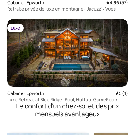
Cabane · Epworth
Note moyenne
4,96 (57)
Retraite privée de luxe en montagne · Jacuzzi · Vues
Luxe
Luxe
Cabane · Epworth
Note moy
5 (4)
Luxe Retreat at Blue Ridge -Pool, Hottub, GameRoom
Le confort d'un chez-soi et des prix
mensuels avantageux