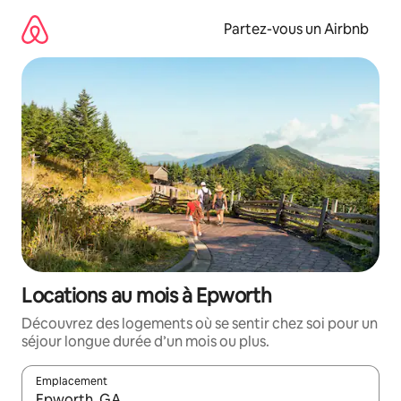
Aller
directement
Partez-vous un Airbnb
au
contenu
Locations au mois à Epworth
Découvrez des logements où se sentir chez soi pour un
séjour longue durée d’un mois ou plus.
Emplacement
Quand les résultats sont affichés, parcourez-les en utilisant les 