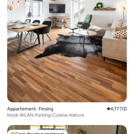
Appartement · Finsing
Note moyenne
4,77 (13)
Nook-WLAN-Parking-Cuisine-Nature