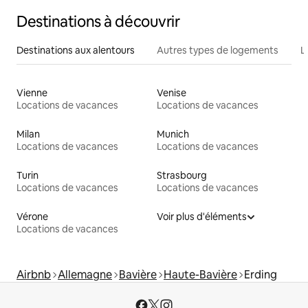
Destinations à découvrir
Destinations aux alentours
Autres types de logements
L
Vienne
Venise
Locations de vacances
Locations de vacances
Milan
Munich
Locations de vacances
Locations de vacances
Turin
Strasbourg
Locations de vacances
Locations de vacances
Vérone
Voir plus d'éléments
Locations de vacances
Airbnb
Allemagne
Bavière
Haute-Bavière
Erding