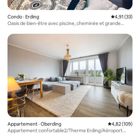
Condo · Erding
Note moyenne
4,91 (33)
Oasis de bien-être avec piscine, cheminée et grande
terrasse
Appartement · Oberding
Note moyenne 
4,82 (109)
Appartement confortable2/Therme Erding/Aéroport
MUC