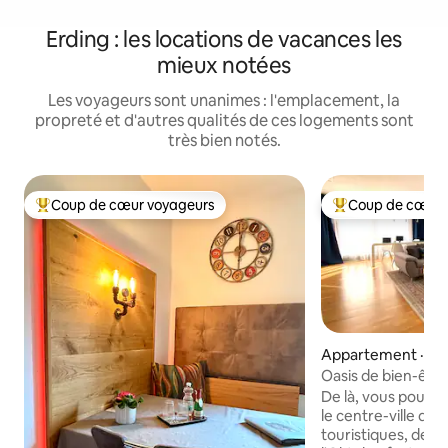
Erding : les locations de vacances les
mieux notées
Les voyageurs sont unanimes : l'emplacement, la
propreté et d'autres qualités de ces logements sont
très bien notés.
Coup de cœur voyageurs
Coup de cœur 
Coup de cœur voyageurs parmi les plus aimés
Coup de cœur voy
Appartement · Ma
n
Oasis de bien-être
coucher près de 
De là, vous pouvez
le centre-ville de 
touristiques, des e