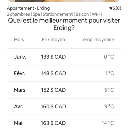
Appartement · Erding
Note moy
5 (8)
2 chambres | Spa | Stationnement | Balcon | Wi-Fi
Quel est le meilleur moment pour visiter
Erding?
Mois
Prix moyen
Temp. moyenne
Janv.
133 $ CAD
0 °C
Févr.
148 $ CAD
1 °C
Mars
152 $ CAD
5 °C
Avr.
160 $ CAD
9 °C
Mai
163 $ CAD
14 °C