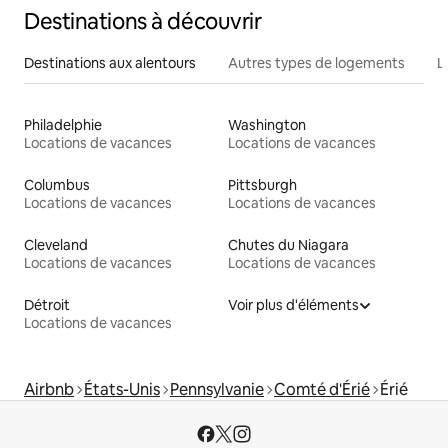
Destinations à découvrir
Destinations aux alentours
Autres types de logements
L
Philadelphie
Washington
Locations de vacances
Locations de vacances
Columbus
Pittsburgh
Locations de vacances
Locations de vacances
Cleveland
Chutes du Niagara
Locations de vacances
Locations de vacances
Détroit
Voir plus d'éléments
Locations de vacances
Airbnb
États-Unis
Pennsylvanie
Comté d'Érié
Érié