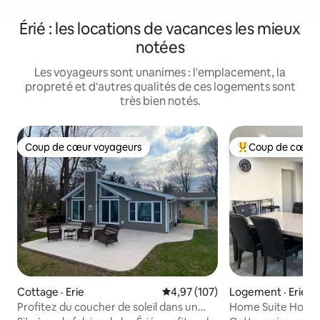
Érié : les locations de vacances les mieux
notées
Les voyageurs sont unanimes : l'emplacement, la
propreté et d'autres qualités de ces logements sont
très bien notés.
Coup de cœur voyageurs
Coup de cœur 
Coup de cœur voyageurs
Coup de cœur voy
Cottage · Erie
Note moyenne de 4,97 sur 5, 1
4,97 (107)
Logement · Erie
Profitez du coucher de soleil dans un
Home Suite Home 