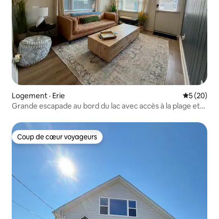
Logement · Erie
Note moye
5 (20)
Grande escapade au bord du lac avec accès à la plage et
spa
Coup de cœur voyageurs
Coup de cœur voyageurs