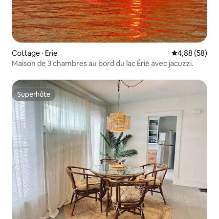
Cottage · Erie
Note moyenne
4,88 (58)
Maison de 3 chambres au bord du lac Érié avec jacuzzi.
Superhôte
Superhôte