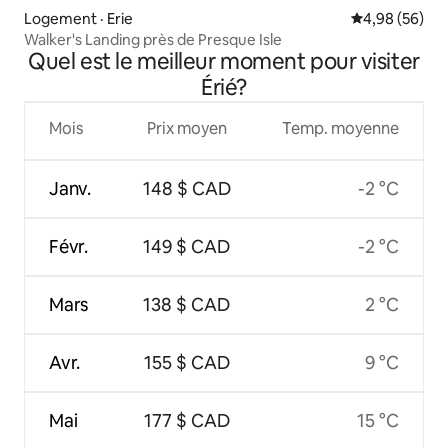
Logement · Erie
Note moyenne
4,98 (56)
Walker's Landing près de Presque Isle
Quel est le meilleur moment pour visiter
Érié?
Mois
Prix moyen
Temp. moyenne
Janv.
148 $ CAD
-2 °C
Févr.
149 $ CAD
-2 °C
Mars
138 $ CAD
2 °C
Avr.
155 $ CAD
9 °C
Mai
177 $ CAD
15 °C