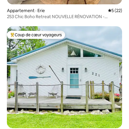
Appartement · Erie
Note moye
5 (22)
253 Chic Boho Retreat NOUVELLE RÉNOVATION -
INFÉRIEUR
Coup de cœur voyageurs
Coup de cœur voyageurs parmi les plus aimés