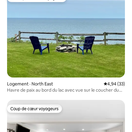
Coup de cœur voyageurs parmi les plus aimés
Logement · North East
Note moyenne
4,94 (33)
Havre de paix au bord du lac avec vue sur le coucher du
soleil
Coup de cœur voyageurs
Coup de cœur voyageurs