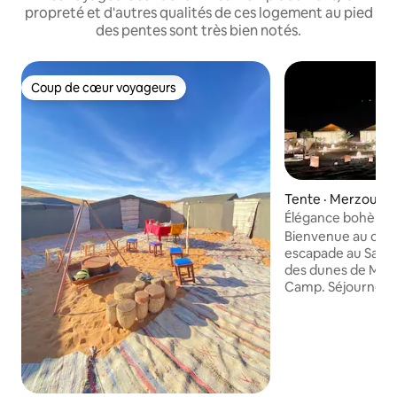
propreté et d'autres qualités de ces logement au pied
des pentes sont très bien notés.
Coup de cœur voyageurs
Coup de cœur voyageurs
Tente · Merzouga
Élégance bohème 
Bienvenue au cam
escapade au Saha
des dunes de Me
Camp. Séjournez 
berbères confortab
privée, profitez 
chameau, de sand
couchers de soleil.
marocaine traditio
et détendez-vous