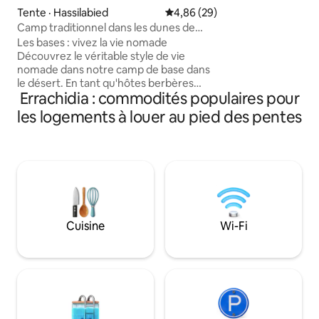
avec de la musiqu
Tente · Hassilabied
Note moyenne de 4,86 sur 5, 
4,86 (29)
vous soyez à la r
Camp traditionnel dans les dunes de
de tranquillité, 
Merzouga
Les bases : vivez la vie nomade
mélange inoubliab
Découvrez le véritable style de vie
culture. Réservez votre escapade dans
nomade dans notre camp de base dans
le désert maintena
le désert. En tant qu'hôtes berbères
Errachidia : commodités populaires pour
locaux, nous partagerons nos traditions
et notre mode de vie. Profitez d'un
les logements à louer au pied des pentes
petit-déjeuner berbère traditionnel, et
nous pouvons organiser le déjeuner ou
le dîner sur demande. Après le coucher
du soleil, rassemblez-vous autour du feu
de camp pour écouter de la musique live
sous les étoiles. Vous voulez faire du
chameau, du sandboard ou du quad ?
N'hésitez pas à nous contacter et nous
Cuisine
Wi-Fi
ferons en sorte que cela se produise ! Au
plaisir de vous accueillir !