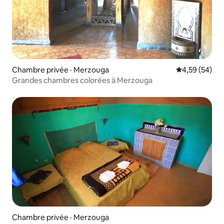
Chambre privée · Merzouga
Note moyenne
4,59 (54)
Grandes chambres colorées à Merzouga
Chambre privée · Merzouga