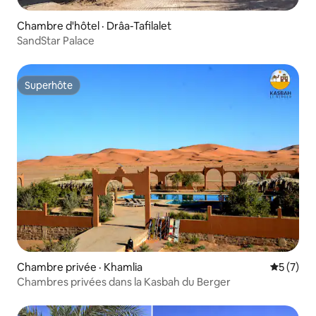
Chambre d'hôtel · Drâa-Tafilalet
SandStar Palace
Superhôte
Superhôte
Chambre privée · Khamlia
Note moy
5 (7)
Chambres privées dans la Kasbah du Berger