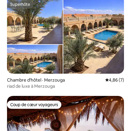
Superhôte
Superhôte
Chambre d'hôtel · Merzouga
Note moyenn
4,86 (7)
riad de luxe à Merzouga
Coup de cœur voyageurs
Coup de cœur voyageurs