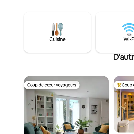
l’écart, dans un jardin arboré avec vue
min du cen
sur les champs, elle vous promet calme,
Plantes, 
confort et déconnexion — avec
10 min du
climatisation et parking gratuit.
Indépendante, bien équipée, avec accès
extérieur, elle offre tout le nécessaire
pour un séjour reposant entre ville et
Cuisine
Wi-F
nature.
D'aut
Coup de cœur voyageurs
Coup 
Coup de cœur voyageurs
Coup de 