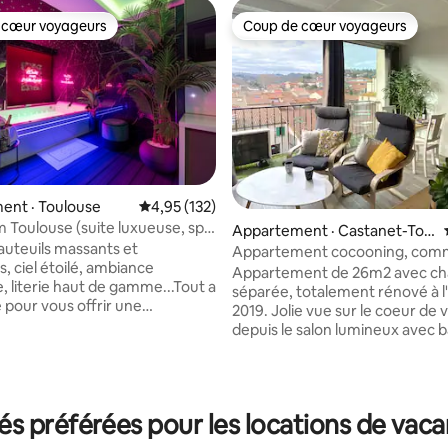
 cœur voyageurs
Coup de cœur voyageurs
 cœur voyageurs
Coup de cœur voyageurs
ent · Toulouse
Note moyenne de 4,95 sur 5, 132 commentai
4,95 (132)
 Toulouse (suite luxueuse, spa
Appartement · Castanet-Tol
fauteuils massants et
osan
Appartement cocooning, com
, ciel étoilé, ambiance
transports, parking
Appartement de 26m2 avec c
, literie haut de gamme...Tout a
séparée, totalement rénové à 
sur 5, 293 commentaires
 pour vous offrir une
2019. Jolie vue sur le coeur de v
ce unique, avec un moment de
depuis le salon lumineux avec 
! Des options
orienté plein sud. Bus ligne 81 à
taires sont disponibles sur
L6 à 150 m, 15 minutes du métr
our rendre votre séjour
Toulouse. Vous aurez les avant
éable.. Situé dans le
ville et de la campagne : Com
 préférées pour les locations de vac
du Busca, à deux pas du Pont
(boulangerie, Carrefour City, p
selles, l'appartement est à 5
boucher, banque, coiffeur,...), 