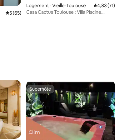
res
Logement · Vieille-Toulouse
Note moyenne de 4,8
4,83 (71)
Casa Cactus Toulouse : Villa Piscine
Note moyenne de 5 sur 5, 65 commentaires
5 (65)
privée
Superhôte
les plus aimés
Superhôte