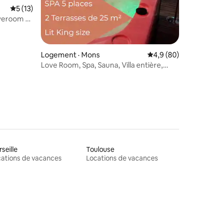
res
Note moyenne de 5 sur 5, 13 commentaires
5 (13)
overoom -
Logement · Mons
Note moyenne de 4,9
4,9 (80)
Love Room, Spa, Sauna, Villa entière,
discrétion
seille
Toulouse
ations de vacances
Locations de vacances