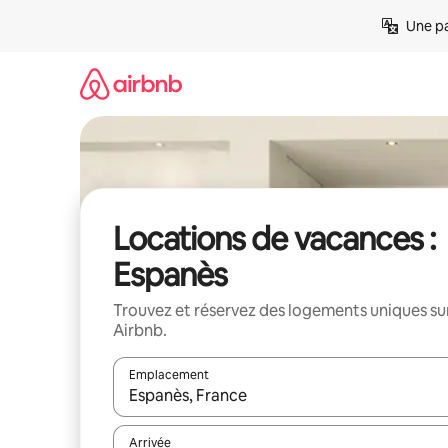
Aller
Une pa
directement
au
contenu
Locations de vacances :
Espanès
Trouvez et réservez des logements uniques su
Airbnb.
Emplacement
Quand les résultats sont affichés, parcourez-les en 
Arrivée