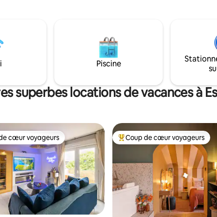
tre-ville, 3 min du Jardin des
en commun, et les coteaux ou l
6 min du Stadium de Toulouse et
du Midi accessibles à pied. Gr
 Casino Barrière.
sous les halles tous les mardis.
Stationn
i
Piscine
su
res superbes locations de vacances à E
de cœur voyageurs
Coup de cœur voyageurs
cœur voyageurs parmi les plus aimés
Coup de cœur voyageurs parmi 