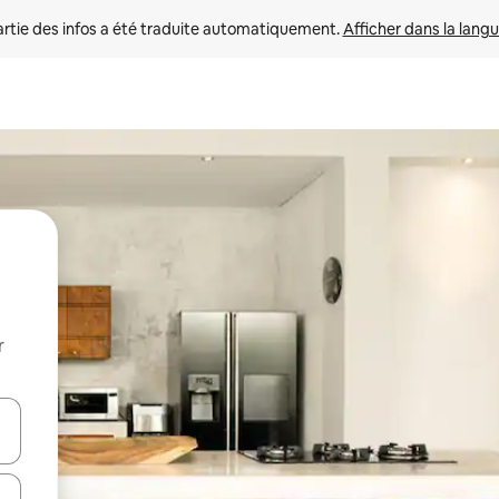
rtie des infos a été traduite automatiquement. 
Afficher dans la langu
r
utilisant les flèches vers le haut et vers le bas, ou en appuyant dessus 