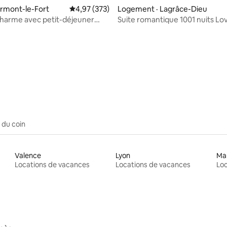
lermont-le-Fort
Note moyenne de 4,97 sur 5, 373 commentai
4,97 (373)
Logement · Lagrâce-Dieu
charme avec petit-déjeuner
Suite romantique 1001 nuits L
SPA privé
 du coin
Valence
Lyon
Mar
Locations de vacances
Locations de vacances
Loc