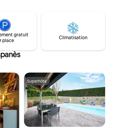
de ce jardin séculaire que vous
e Canal
découvrirez lors d’une visite guidée
and marché
offerte.
ement gratuit
Climatisation
r place
spanès
Superhôte
les plus aimés
Superhôte