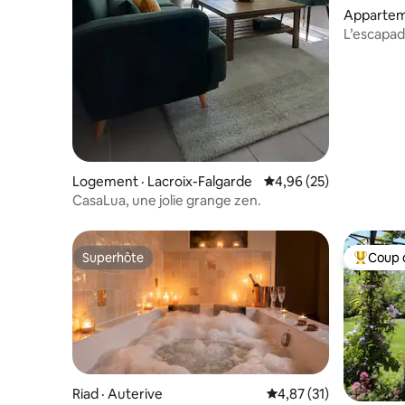
Apparteme
L’escapad
Logement · Lacroix-Falgarde
Note moyenne de 4,96
4,96 (25)
CasaLua, une jolie grange zen.
Superhôte
Coup 
Superhôte
Coup de 
Riad · Auterive
Note moyenne de 4,87
4,87 (31)