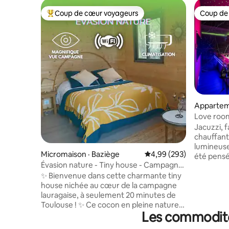
Coup de cœur voyageurs
Coup de
Coup de cœur voyageurs parmi les plus aimés
Coup de
Appartem
Love room
privatif)
Jacuzzi, 
chauffants
lumineuse
Micromaison · Baziège
Note moyenne de 4,99 
4,99 (293)
été pensé
Évasion nature - Tiny house - Campagne
expérien
Lauragaise
✨ Bienvenue dans cette charmante tiny
détente garanti 
house nichée au cœur de la campagne
supplémen
lauragaise, à seulement 20 minutes de
demande p
Toulouse ! ✨ Ce cocon en pleine nature
encore plus agr
Les commodités
est idéal pour une escapade à deux, une
quartier 
pause ou un séjour au vert. Située à
des Demoi