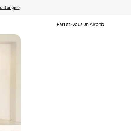
e d'origine
Partez-vous un Airbnb
et en les faisant glisser.