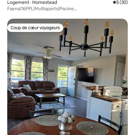
Logement · Homestead
Note moye
5 (30)
Faena|16PPL|Multisports|Piscine
chaude|Cinéma|GymPlaygrou
Coup de cœur voyageurs
Coup de cœur voyageurs