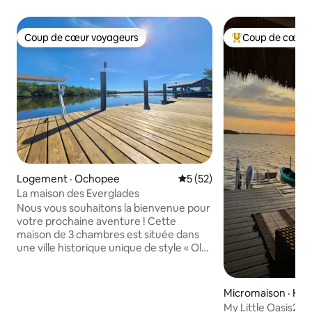
Coup de cœur voyageurs
Coup de cœur 
Coup de cœur voyageurs
Coup de cœur voy
Logement · Ochopee
Note moyenne de 5 sur 5, 
5 (52)
La maison des Everglades
Nous vous souhaitons la bienvenue pour
votre prochaine aventure ! Cette
maison de 3 chambres est située dans
une ville historique unique de style « Old-
Florida » connue sous le nom
d'Everglades City (alias Ochopee). La
maison comprend de belles et sereines
Micromaison · Key
vues sur le front de mer où vous pourrez
My Little Oasis2, r