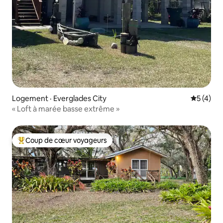
Logement · Everglades City
Note moy
5 (4)
« Loft à marée basse extrême »
Coup de cœur voyageurs
Coup de cœur voyageurs parmi les plus aimés