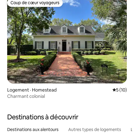
Coup de cœur voyageurs
Coup de cœur voyageurs
Logement · Homestead
Note moye
5 (10)
Charmant colonial
Destinations à découvrir
Destinations aux alentours
Autres types de logements
L