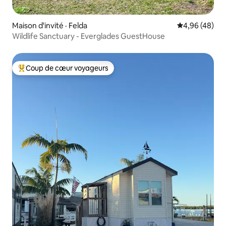
Maison d'invité · Felda
Note moyenne
4,96 (48)
Wildlife Sanctuary - Everglades GuestHouse
Coup de cœur voyageurs
Coup de cœur voyageurs parmi les plus aimés