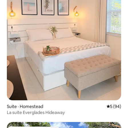
Suite · Homestead
Note moye
5 (94)
La suite Everglades Hideaway