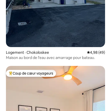
Logement · Chokoloskee
Note moyenne
4,98 (49)
Maison au bord de l'eau avec amarrage pour bateau.
Coup de cœur voyageurs
Coup de cœur voyageurs parmi les plus aimés