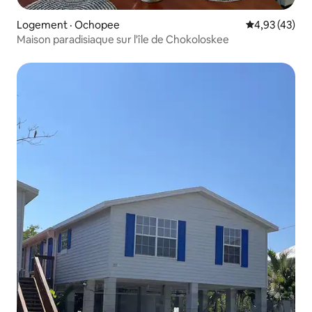
Logement · Ochopee
Note moyenne
4,93 (43)
Maison paradisiaque sur l'île de Chokoloskee