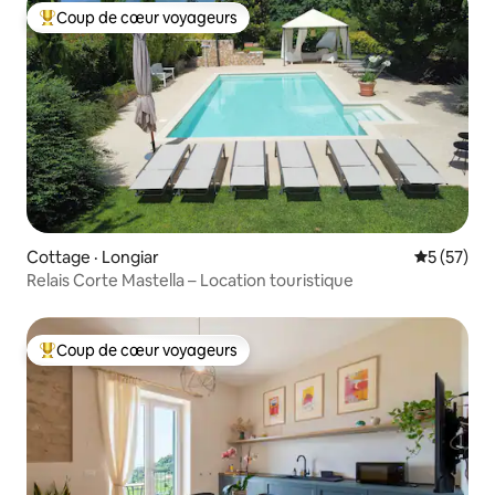
Coup de cœur voyageurs
Coup de cœur voyageurs parmi les plus aimés
Cottage · Longiar
Note moye
5 (57)
Relais Corte Mastella – Location touristique
Coup de cœur voyageurs
Coup de cœur voyageurs parmi les plus aimés