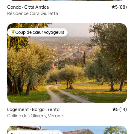
Condo · Città Antica
Note moye
5 (88)
Résidence Cara Giulietta
Coup de cœur voyageurs
Coup de cœur voyageurs parmi les plus aimés
Logement · Borgo Trento
Note moye
5 (14)
Colline des Oliviers, Vérone