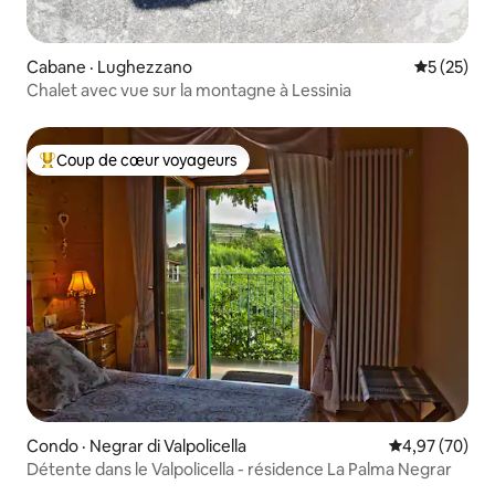
Cabane · Lughezzano
Note moye
5 (25)
Chalet avec vue sur la montagne à Lessinia
Coup de cœur voyageurs
Coup de cœur voyageurs parmi les plus aimés
Condo · Negrar di Valpolicella
Note moyenne
4,97 (70)
Détente dans le Valpolicella - résidence La Palma Negrar