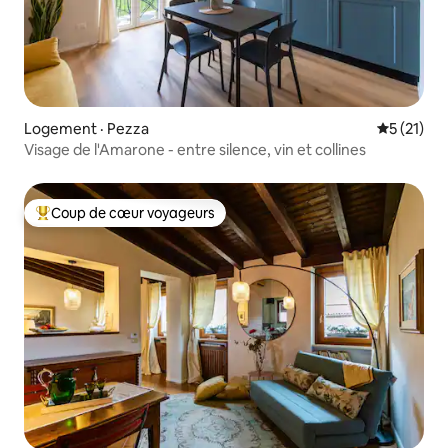
Logement · Pezza
Note moye
5 (21)
Visage de l'Amarone - entre silence, vin et collines
Coup de cœur voyageurs
Coup de cœur voyageurs parmi les plus aimés