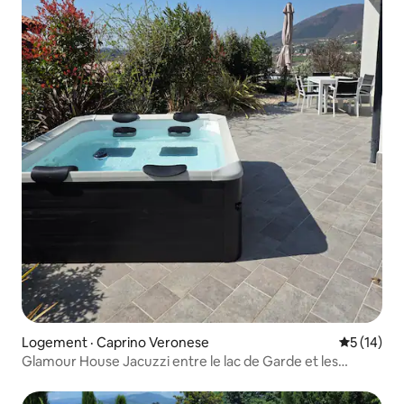
Logement · Caprino Veronese
Note moye
5 (14)
Glamour House Jacuzzi entre le lac de Garde et les
collines