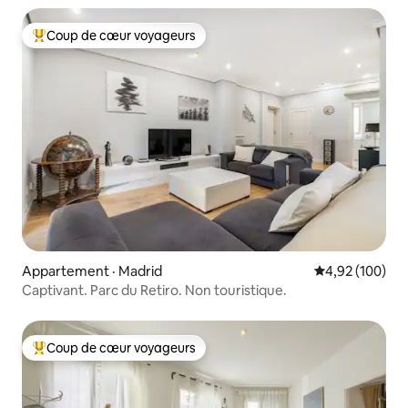
Coup de cœur voyageurs
Coup de cœur voyageurs parmi les plus aimés
Appartement · Madrid
Note moyenne 
4,92 (100)
Captivant. Parc du Retiro. Non touristique.
Coup de cœur voyageurs
Coup de cœur voyageurs parmi les plus aimés