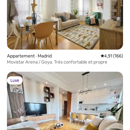
Appartement · Madrid
Note moyenne 
4,91 (166)
Movistar Arena / Goya. Très confortable et propre
Luxe
Luxe