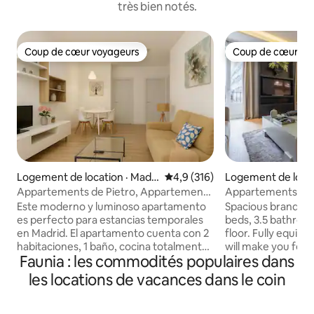
très bien notés.
Coup de cœur voyageurs
Coup de cœur vo
Coup de cœur voyageurs
Coup de cœur vo
Logement de location · Madri
Note moyenne de 4,9 sur 5, 3
4,9 (316)
Logement de locat
d
rid
Appartements de Pietro, Appartement
Appartements de 
avec 2 lits
familial 1
Este moderno y luminoso apartamento
Spacious brand-n
es perfecto para estancias temporales
beds, 3.5 bathroom
en Madrid. El apartamento cuenta con 2
floor. Fully equip
habitaciones, 1 baño, cocina totalmente
will make you feel
Faunia : les commodités populaires dans
equipada, aire acondicionado y
spacious and bright
calefacción, además de Wi-Fi de alta
ceilings, large w
les locations de vacances dans le coin
velocidad y televisión de pantalla plana.
floors. Since I own the entire 1st floor, we
Además, ofrece Wi-Fi de alta velocidad y
have two apartmen
televisión, ideal para relajarte o trabajar. •
they can be comm