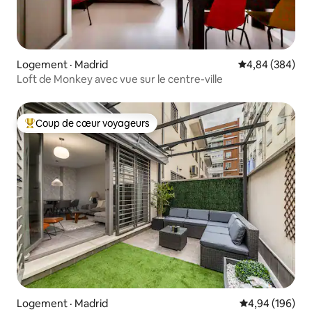
Logement · Madrid
Note moyenne 
4,84 (384)
Loft de Monkey avec vue sur le centre-ville
Coup de cœur voyageurs
Coup de cœur voyageurs parmi les plus aimés
Logement · Madrid
Note moyenne 
4,94 (196)