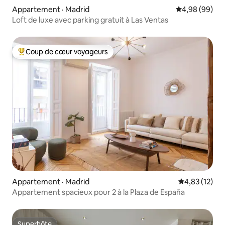
Appartement · Madrid
Note moyenne
4,98 (99)
Loft de luxe avec parking gratuit à Las Ventas
Coup de cœur voyageurs
Coup de cœur voyageurs parmi les plus aimés
Appartement · Madrid
Note moyenne
4,83 (12)
Appartement spacieux pour 2 à la Plaza de España
Superhôte