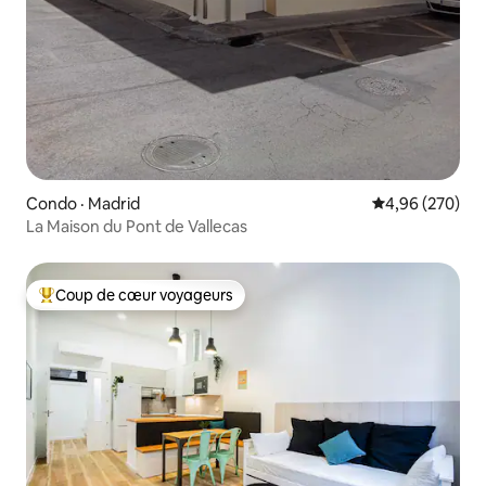
Condo · Madrid
Note moyenne 
4,96 (270)
La Maison du Pont de Vallecas
Coup de cœur voyageurs
Coup de cœur voyageurs parmi les plus aimés