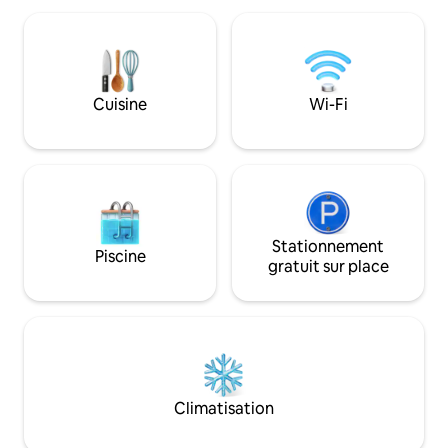
La cocina está completamente equipada
a door. They are pe
con electrodomésticos modernos,
big group. If we c
incluyendo nevera, microondas,
apartments it hots 1
cafetera, entre otros, para que puedas
apartment is on flo
disfrutar de una estancia cómoda y sin
guests can take el
Cuisine
Wi-Fi
preocupaciones. • El apartamento tiene
walk down 10 stair
una decoración moderna y luminosa,
to floor 1 and climb
creando un ambiente cálido y cómodo
donde podrás relajarte tras un día en la
ciudad. • A pesar de estar muy bien
comunicado, el apartamento se
encuentra en una zona tranquila,
garantizando un descanso pleno sin
Stationnement
Piscine
ruidos molestos.
gratuit sur place
Climatisation