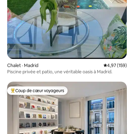
Chalet · Madrid
Note moyenne 
4,97 (159)
Piscine privée et patio, une véritable oasis à Madrid.
Coup de cœur voyageurs
Coup de cœur voyageurs parmi les plus aimés