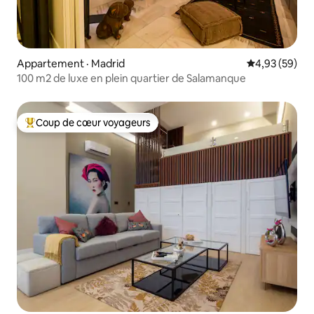
Appartement · Madrid
Note moyenne
4,93 (59)
100 m2 de luxe en plein quartier de Salamanque
Coup de cœur voyageurs
Coup de cœur voyageurs parmi les plus aimés