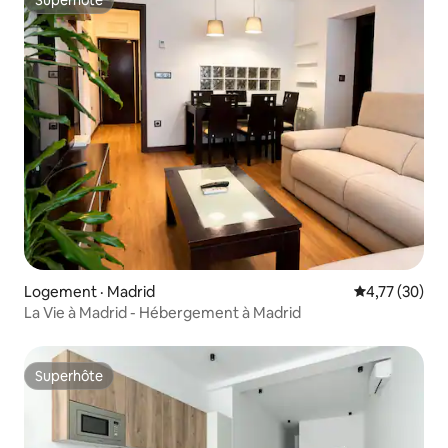
Superhôte
Superhôte
Logement · Madrid
Note moyenne
4,77 (30)
La Vie à Madrid - Hébergement à Madrid
Superhôte
Superhôte