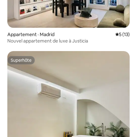
Appartement · Madrid
Note moye
5 (13)
Nouvel appartement de luxe à Justicia
Superhôte
Superhôte