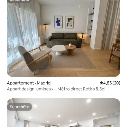
Superhôte
Appartement · Madrid
Note moyenne
4,85 (20)
Appart design lumineux – Métro direct Retiro & Sol
Superhôte
Superhôte