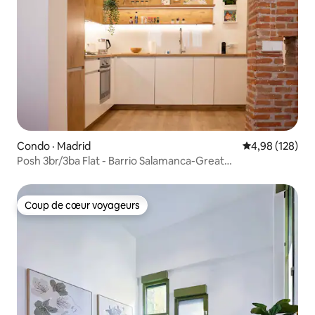
Condo · Madrid
Note moyenne 
4,98 (128)
Posh 3br/3ba Flat - Barrio Salamanca-Great
Commentaires
Coup de cœur voyageurs
Coup de cœur voyageurs