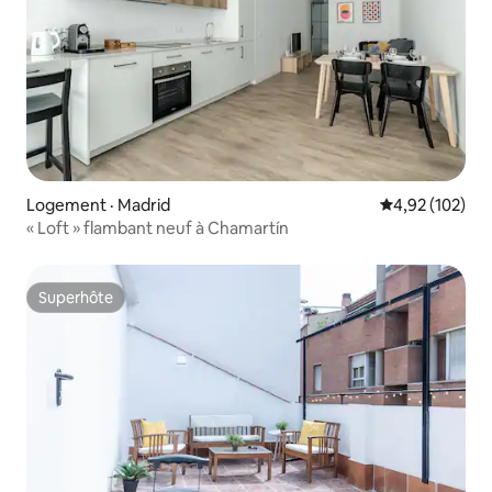
Logement · Madrid
Note moyenne 
4,92 (102)
« Loft » flambant neuf à Chamartín
Superhôte
Superhôte