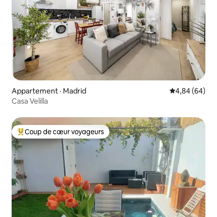
Appartement · Madrid
Note moyenne
4,84 (64)
Casa Velilla
Coup de cœur voyageurs
Coup de cœur voyageurs parmi les plus aimés