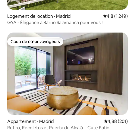
Logement de location · Madrid
Note moyenne d
4,8 (1 249)
GYA - Élégance à Barrio Salamanca pour vous !
Coup de cœur voyageurs
Coup de cœur voyageurs
Appartement · Madrid
Note moyenne 
4,88 (201)
Retiro, Recoletos et Puerta de Alcalá + Cute Patio