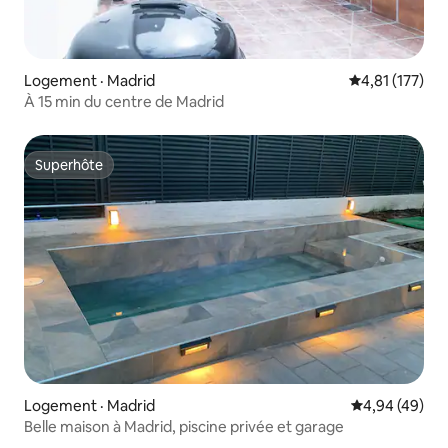
Logement · Madrid
Note moyenne 
4,81 (177)
À 15 min du centre de Madrid
Superhôte
Superhôte
Logement · Madrid
Note moyenne
4,94 (49)
Belle maison à Madrid, piscine privée et garage