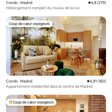
Condo · Madrid
Note moyenne
4,8 (279)
Hébergement complet Au niveau de la rue
Coup de cœur voyageurs
Coup de cœur voyageurs
Condo · Madrid
Note moyenne 
4,91 (160)
Appartement résidentiel dans le centre de Madrid
Coup de cœur voyageurs
Coup de cœur voyageurs parmi les plus aimés