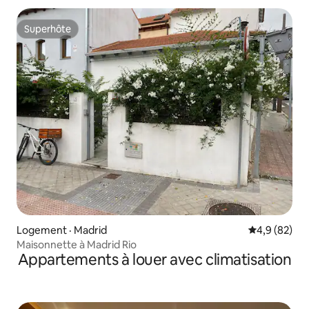
Superhôte
Superhôte
Logement · Madrid
Note moyenn
4,9 (82)
Maisonnette à Madrid Rio
Appartements à louer avec climatisation