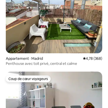
Appartement · Madrid
Note moyenne 
4,78 (368)
Penthouse avec toit privé, central et calme
Coup de cœur voyageurs
Coup de cœur voyageurs