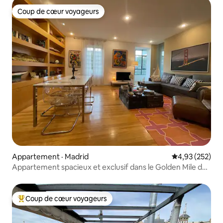
Coup de cœur voyageurs
Coup de cœur voyageurs
Appartement · Madrid
Note moyenne 
4,93 (252)
Appartement spacieux et exclusif dans le Golden Mile de
Madrid
Coup de cœur voyageurs
Coup de cœur voyageurs parmi les plus aimés