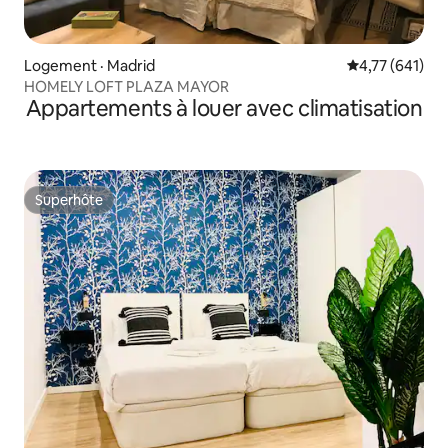
Logement · Madrid
Note moyenne 
4,77 (641)
HOMELY LOFT PLAZA MAYOR
Appartements à louer avec climatisation
Superhôte
Superhôte