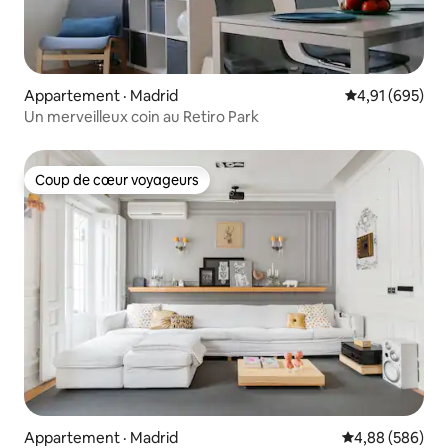
Appartement · Madrid
Note moyenne 
4,91 (695)
Un merveilleux coin au Retiro Park
Coup de cœur voyageurs
Coup de cœur voyageurs
Appartement · Madrid
Note moyenne 
4,88 (586)