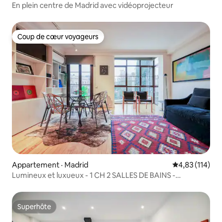
En plein centre de Madrid avec vidéoprojecteur
Coup de cœur voyageurs
Coup de cœur voyageurs
Appartement · Madrid
Note moyenne 
4,83 (114)
Lumineux et luxueux - 1 CH 2 SALLES DE BAINS -
Atocha/Retiro
Superhôte
Superhôte