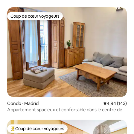
Coup de cœur voyageurs
Coup de cœur voyageurs
Condo · Madrid
Note moyenne 
4,94 (143)
Appartement spacieux et confortable dans le centre de
Madrid
Coup de cœur voyageurs
Coup de cœur voyageurs parmi les plus aimés