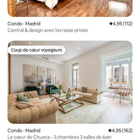
Condo · Madrid
Note moyenne 
4,95 (112)
Central & design avec terrasse privée
Coup de cœur voyageurs
Coup de cœur voyageurs
Condo · Madrid
Note moyenne 
4,95 (162)
Le cœur de Chueca - 3 chambres 3 salles de bain