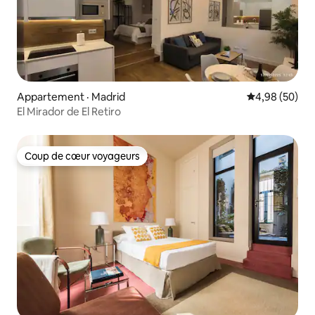
Appartement · Madrid
Note moyenne
4,98 (50)
El Mirador de El Retiro
Coup de cœur voyageurs
Coup de cœur voyageurs