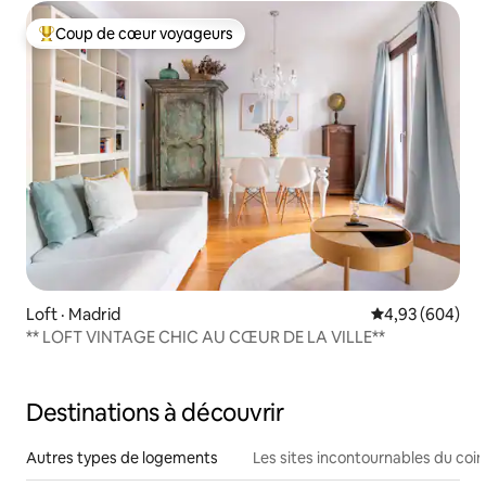
Coup de cœur voyageurs
Coup de cœur voyageurs parmi les plus aimés
Loft · Madrid
Note moyenne 
4,93 (604)
** LOFT VINTAGE CHIC AU CŒUR DE LA VILLE**
Destinations à découvrir
Autres types de logements
Les sites incontournables du coin