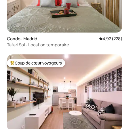
Condo · Madrid
Note moyenne 
4,92 (228)
Tafari Sol - Location temporaire
Coup de cœur voyageurs
Coup de cœur voyageurs parmi les plus aimés