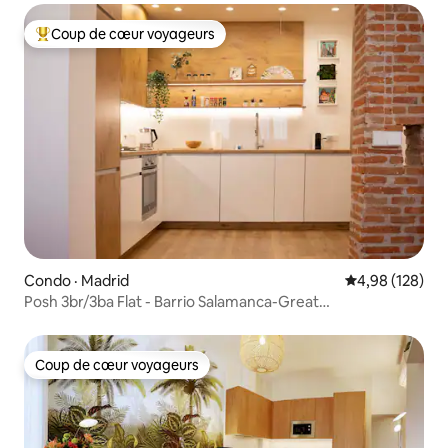
Coup de cœur voyageurs
Coup de cœur voyageurs parmi les plus aimés
Condo · Madrid
Note moyenne 
4,98 (128)
Posh 3br/3ba Flat - Barrio Salamanca-Great
Commentaires
Coup de cœur voyageurs
Coup de cœur voyageurs