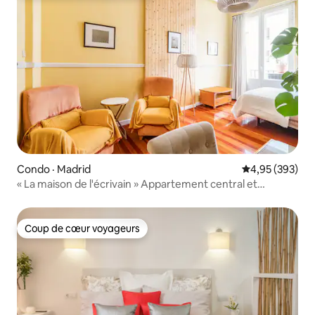
Condo · Madrid
Note moyenne 
4,95 (393)
« La maison de l'écrivain » Appartement central et
moderne.
Coup de cœur voyageurs
Coup de cœur voyageurs