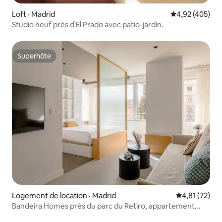
Loft · Madrid
Note moyenne 
4,92 (405)
Studio neuf près d'El Prado avec patio-jardin.
Superhôte
Superhôte
Logement de location · Madrid
Note moyenne
4,81 (72)
Bandeira Homes près du parc du Retiro, appartement...