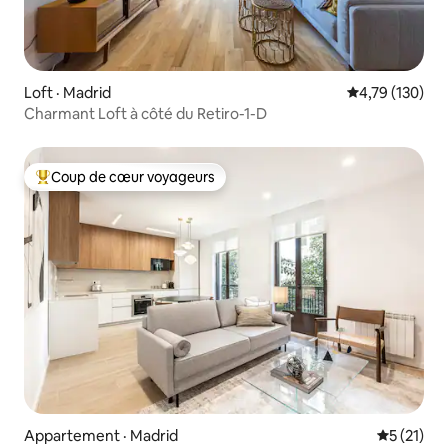
Loft · Madrid
Note moyenne 
4,79 (130)
Charmant Loft à côté du Retiro-1-D
Coup de cœur voyageurs
Coup de cœur voyageurs parmi les plus aimés
Appartement · Madrid
Note moye
5 (21)