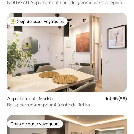
NOUVEAU Appartement haut de gamme dans la région
d'Ibiza
Coup de cœur voyageurs
Coup de cœur voyageurs parmi les plus aimés
Appartement · Madrid
Note moyenne
4,95 (98)
Bel appartement pour 4 à côté du Retiro
Coup de cœur voyageurs
Coup de cœur voyageurs