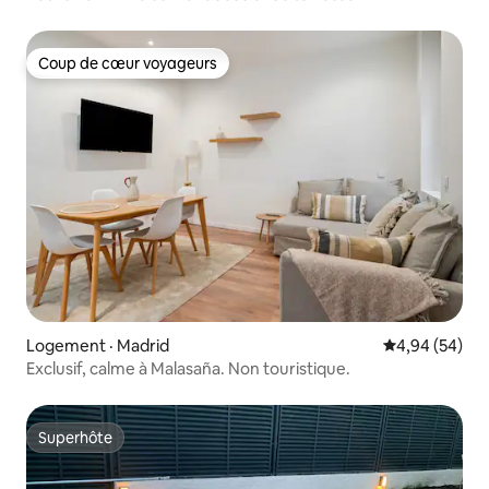
Coup de cœur voyageurs
Coup de cœur voyageurs
Logement · Madrid
Note moyenne
4,94 (54)
Exclusif, calme à Malasaña. Non touristique.
Superhôte
Superhôte