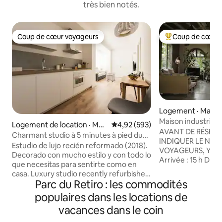
très bien notés.
Coup de cœur voyageurs
Coup de cœur 
Coup de cœur voyageurs
Coup de cœur voy
Logement · Madri
Maison industriell
Logement de location · Mad
Note moyenne de 4,92 sur 5, 5
4,92 (593)
AVANT DE RÉSERV
rid
Charmant studio à 5 minutes à pied du
INDIQUER LE NOM
parc du Retiro, confortable...
Estudio de lujo recién reformado (2018).
VOYAGEURS, Y C
Decorado con mucho estilo y con todo lo
Arrivée : 15 h Départ : 12 h
que necesitas para sentirte como en
LES FÊTES SONT INTERD
casa. Luxury studio recently refurbished
PHOTO, TOURNAGE
Parc du Retiro : les commodités
(2018). Stylish decorated & equiped w/
PUBLICITÉS, CHA
everything needed to feel at home.
populaires dans les locations de
VLOGS, etc. ENTI
Salón-cocina muy acogedor. El estudio
ENREGISTREMENTS
vacances dans le coin
es perfecto para parejas, familias con 1 o
QUELQUE NATURE 
2 niños o para viaje de trabajo. En el salón