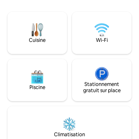
l'exception de ceu
hay un sofá muy cómodo y más cuando
RÉUNIONS DE TRA
se abre y se convierte en cama de 1,40
événements, prés
metros x 1,90 de largo. La habitación de
commerciales. La loi espagnole exige
matrimonio es amplia, con una cama de
que chaque voyage
1,50 x 2,00 metros, un colchón muy
informations de p
cómodo y un escritorio para trabajar.
de téléphone, son
Cuisine
Wi-Fi
Baño completo y moderno. Disfruta con
signature à son ar
tu serie o película favorita de Netflix para
acabar el día de la mejor de las maneras.
Cuna y trona para bebés disponibles.
Very cozy living-dining room w/ kitchen.
This Studio is perfect for couple
romantic gateaways, familias with 1 or 2
kids as well as for anyone on business
Stationnement
Piscine
trip. The sofa-bed in the living room is
gratuit sur place
very confortable & even more once you
rest on the 1,40 meter (w) x 1,90 (l) bed,
very easy to unfold. The double room is
spacious w/ a king-size bed (1,50 x 2,00
meters) and a desk for working times.
One complete & modern bathroom.
Enjoy your favourite series or movies on
Climatisation
Netflix at the end of the day. Baby cot