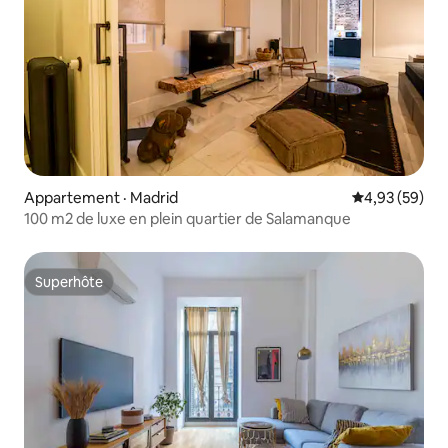
Appartement · Madrid
Note moyenne
4,93 (59)
100 m2 de luxe en plein quartier de Salamanque
Superhôte
Superhôte