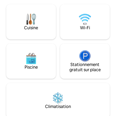
que Decorah (siège du Luther College)
petite grange « neuve ». Ça 
ou Fayette (siège de l'Université Upper
vraiment une exp
Iowa). Cette maison se compose d'un
authentique. Pendant votre séjour, vous
salon, d'une salle à manger, d'une cuisine
ralentirez et profit
complète, d'une salle de bain avec
Promenez-vous dan
baignoire/douche, d'une buanderie et
vous des amis ave
Cuisine
Wi-Fi
d'une chambre au niveau principal avec
les chatons de la 
une chambre et un coin salon à l'étage.
admirant les vast
INTERDICTION DE FUMER S'IL VOUS
ferme.
PLAÎT
Stationnement
Piscine
gratuit sur place
Climatisation