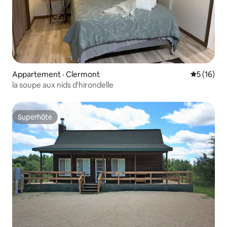
Appartement · Clermont
Note moye
5 (16)
la soupe aux nids d'hirondelle
Superhôte
Superhôte