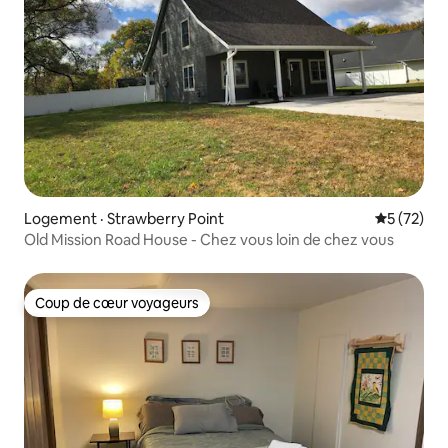
Logement · Strawberry Point
Note moye
5 (72)
Old Mission Road House - Chez vous loin de chez vous
Coup de cœur voyageurs
Coup de cœur voyageurs