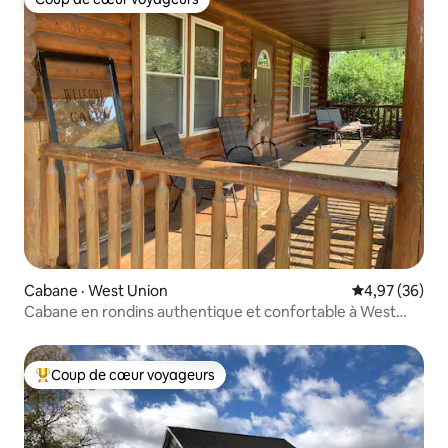
Coup de cœur voyageurs
Cabane · West Union
Note moyenne
4,97 (36)
Cabane en rondins authentique et confortable à West
Union
Coup de cœur voyageurs
Coup de cœur voyageurs parmi les plus aimés