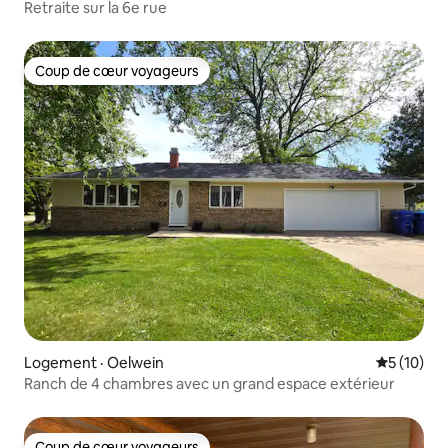
Retraite sur la 6e rue
Coup de cœur voyageurs
Coup de cœur voyageurs
Logement · Oelwein
Note moye
5 (10)
Ranch de 4 chambres avec un grand espace extérieur
Coup de cœur voyageurs