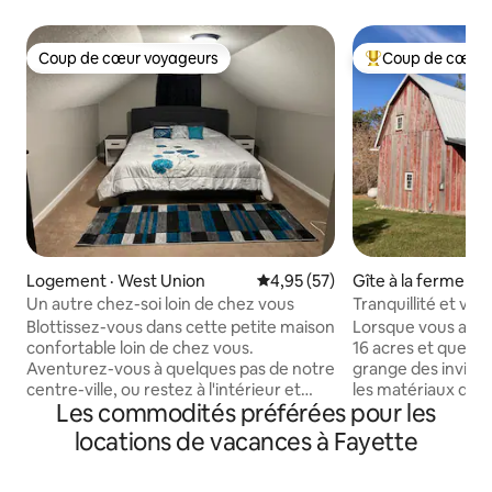
Coup de cœur voyageurs
Coup de cœur 
Coup de cœur voyageurs
Coup de cœur voy
Logement · West Union
Note moyenne de 4,95 sur 5, 
4,95 (57)
Gîte à la ferme · Po
Un autre chez-soi loin de chez vous
Tranquillité et vue
grange des voyag
Blottissez-vous dans cette petite maison
Lorsque vous arri
confortable loin de chez vous.
16 acres et que vo
Aventurez-vous à quelques pas de notre
grange des invité
centre-ville, ou restez à l'intérieur et
les matériaux de c
Les commodités préférées pour les
détendez-vous. Profitez d'une
été récupérés dan
promenade panoramique depuis cet
silo à maïs à proxi
locations de vacances à Fayette
emplacement central pour visiter les
bâtiments ont été
villes environnantes populaires telles
dans notre ferme 