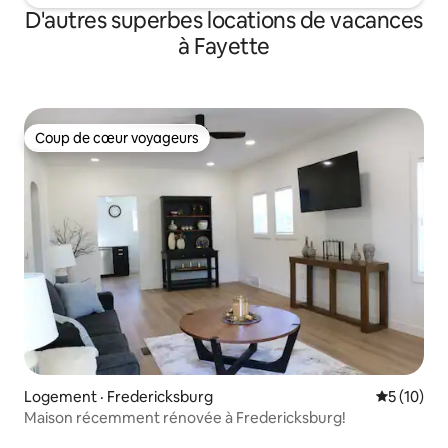
D'autres superbes locations de vacances
à Fayette
Coup de cœur voyageurs
Coup de cœur voyageurs
Logement · Fredericksburg
Note moye
5 (10)
Maison récemment rénovée à Fredericksburg!