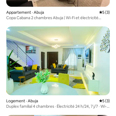
Appartement · Abuja
Note moy
5 (3)
Copa Cabana 2 chambres Abuja | Wi-Fi et électricité
24 h/24, 7 j/7
Logement · Abuja
Note moy
5 (3)
Duplex familial 4 chambres · Électricité 24 h/24, 7 j/7 · Wi-Fi
· PS5