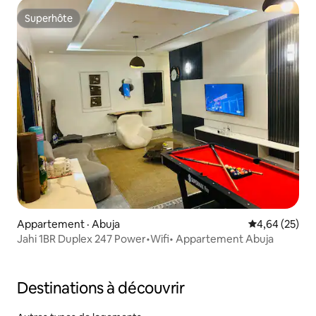
Superhôte
Superhôte
Appartement · Abuja
Note moyenne
4,64 (25)
Jahi 1BR Duplex 247 Power•Wifi• Appartement Abuja
Destinations à découvrir