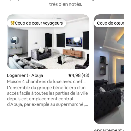
très bien notés.
Coup de cœur voyageurs
Coup de cœur vo
Coup de cœur voyageurs parmi les plus aimés
Coup de cœur vo
Logement · Abuja
Note moyenne de 4,98 sur 5, 
4,98 (43)
Maison 4 chambres de luxe avec chef
cuisinier. Électricité/Wi-Fi 24h/24
L'ensemble du groupe bénéficiera d'un
accès facile à toutes les parties de la ville
depuis cet emplacement central
d'Abuja, par exemple au supermarché,
aux centres commerciaux et plus
encore. Vous apprécierez la vue
imprenable depuis votre balcon. Toute la
maison peut accueillir jusqu'à
Appartement · Ab