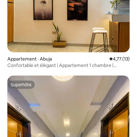
Appartement · Abuja
Note moyenne
4,77 (13)
Confortable et élégant | Appartement 1 chambre |
Maitama, électricité 24/7 + climatisation
Superhôte
Superhôte