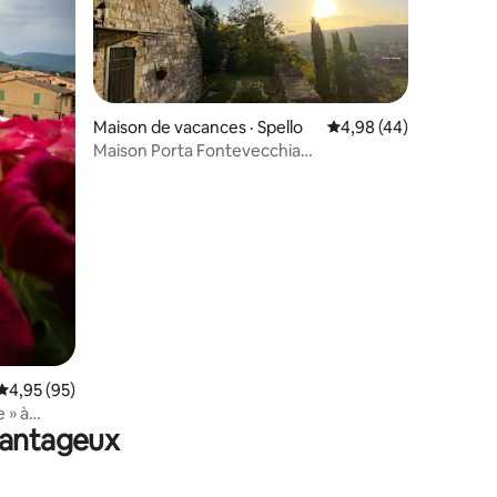
res
Maison de vacances · Spello
Note moyenne de 4,98
4,98 (44)
Maison Porta Fontevecchia
panoramique.
Note moyenne de 4,95 sur 5, 95 commentaires
4,95 (95)
 » à
avantageux