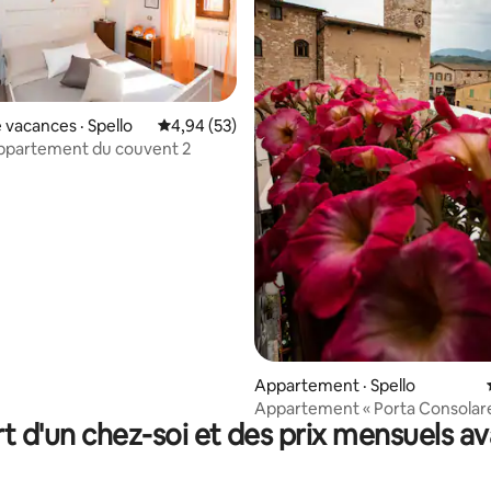
 vacances · Spello
Note moyenne de 4,94 sur 5, 53 commentai
4,94 (53)
 sur 5, 13 commentaires
Appartement du couvent 2
Appartement · Spello
Appartement « Porta Consolare
t d'un chez-soi et des prix mensuels 
Spello