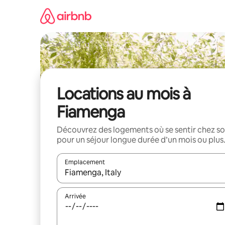
Aller
directement
au
contenu
Locations au mois à
Fiamenga
Découvrez des logements où se sentir chez so
pour un séjour longue durée d’un mois ou plus
Emplacement
Quand les résultats sont affichés, parcourez-les en 
Arrivée