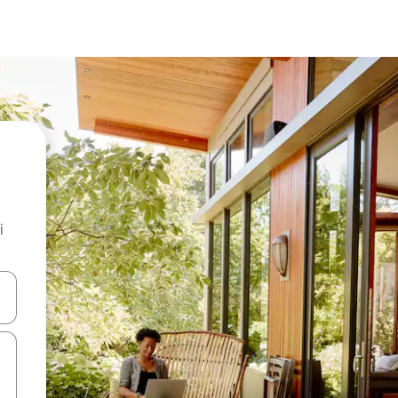
i
.
utilisant les flèches vers le haut et vers le bas, ou en appuyant dessus 