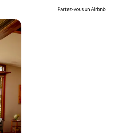
Partez-vous un Airbnb
et en les faisant glisser.