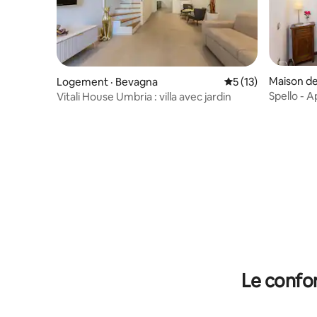
Maison de
Logement · Bevagna
Note moyenne de 5
5 (13)
Spello - 
Vitali House Umbria : villa avec jardin
Le confor