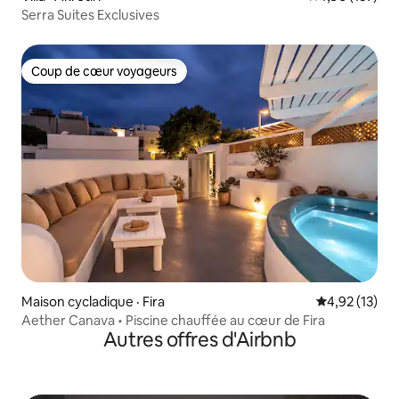
Serra Suites Exclusives
Coup de cœur voyageurs
Coup de cœur voyageurs
Maison cycladique · Fira
Note moyenne
4,92 (13)
Aether Canava • Piscine chauffée au cœur de Fira
Autres offres d'Airbnb