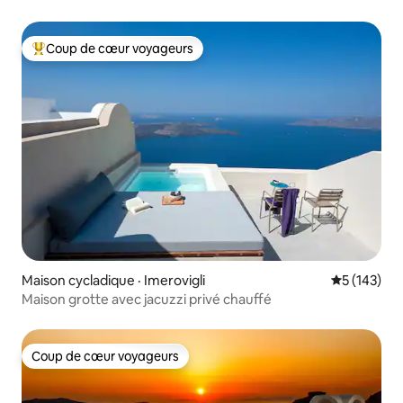
Coup de cœur voyageurs
Coup de cœur voyageurs parmi les plus aimés
Maison cycladique · Imerovigli
Note moyen
5 (143)
Maison grotte avec jacuzzi privé chauffé
Coup de cœur voyageurs
Coup de cœur voyageurs