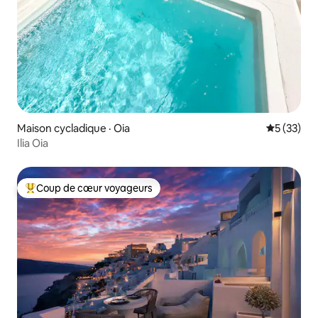
Maison cycladique · Oia
Note moye
5 (33)
Ilia Oia
Coup de cœur voyageurs
Coup de cœur voyageurs parmi les plus aimés