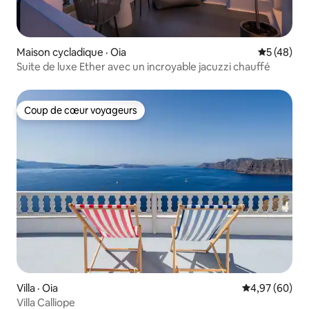
Maison cycladique · Oia
Note moye
5 (48)
Suite de luxe Ether avec un incroyable jacuzzi chauffé
Coup de cœur voyageurs
Coup de cœur voyageurs
Villa · Oia
Note moyenne
4,97 (60)
Villa Calliope