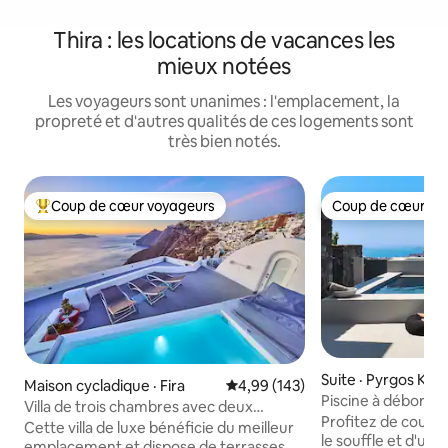
Thira : les locations de vacances les
mieux notées
Les voyageurs sont unanimes : l'emplacement, la
propreté et d'autres qualités de ces logements sont
très bien notés.
Coup de cœur voyageurs
Coup de cœur vo
Coup de cœur voyageurs parmi les plus aimés
Coup de cœur vo
Suite · Pyrgos Kalli
Maison cycladique · Fira
Note moyenne de 4,99 sur 5, 1
4,99 (143)
Piscine à débordem
Villa de trois chambres avec deux
Vue sur la mer
Profitez de couche
jacuzzis avec vue sur la caldeira
Cette villa de luxe bénéficie du meilleur
le souffle et d'un
emplacement et dispose de terrasses