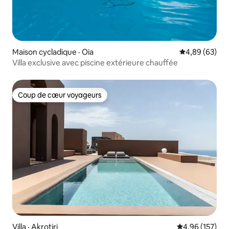
Maison cycladique · Oia
Note moyenne
4,89 (63)
Villa exclusive avec piscine extérieure chauffée
Coup de cœur voyageurs
Coup de cœur voyageurs
Villa · Akrotiri
Note moyenne 
4,96 (157)