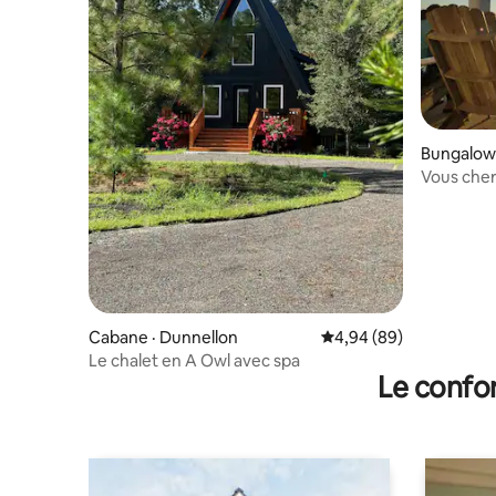
Bungalow
Vous che
mer ? Rés
temps !
Cabane · Dunnellon
Note moyenne de 4,94
4,94 (89)
Le chalet en A Owl avec spa
Le confor