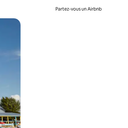
Partez-vous un Airbnb
et en les faisant glisser.