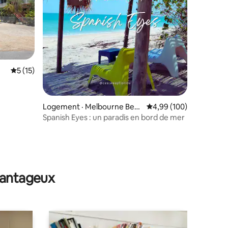
res
Note moyenne de 5 sur 5, 15 commentaires
5 (15)
Logement · Melbourne Beac
Note moyenne de 4,99 
4,99 (100)
h
Spanish Eyes : un paradis en bord de mer
avantageux