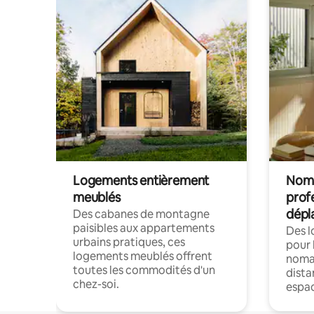
Logements entièrement
Noma
meublés
prof
dépl
Des cabanes de montagne
paisibles aux appartements
Des 
urbains pratiques, ces
pour 
logements meublés offrent
nomad
toutes les commodités d'un
dista
chez-soi.
espac