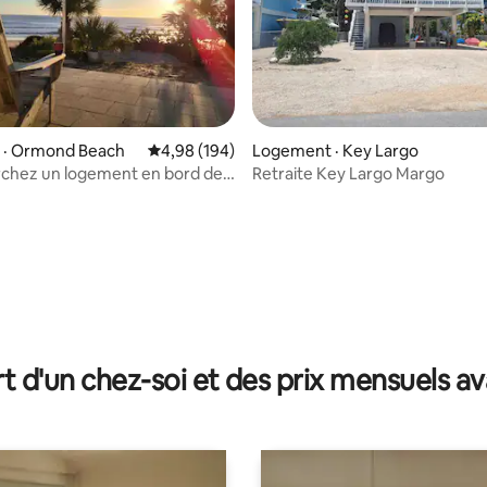
 · Ormond Beach
Note moyenne de 4,98 sur 5, 194 commentai
4,98 (194)
Logement · Key Largo
rchez un logement en bord de
Retraite Key Largo Margo
ervez pendant qu'il est encore
 sur 5, 89 commentaires
t d'un chez-soi et des prix mensuels 