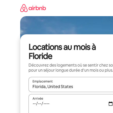
Aller
directement
au
contenu
Locations au mois à
Floride
Découvrez des logements où se sentir chez so
pour un séjour longue durée d’un mois ou plus
Emplacement
Quand les résultats sont affichés, parcourez-les en 
Arrivée