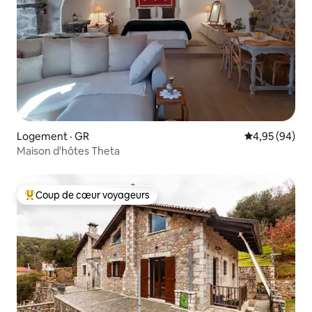
Logement · GR
Note moyenne
4,95 (94)
Maison d'hôtes Theta
Coup de cœur voyageurs
Coup de cœur voyageurs parmi les plus aimés