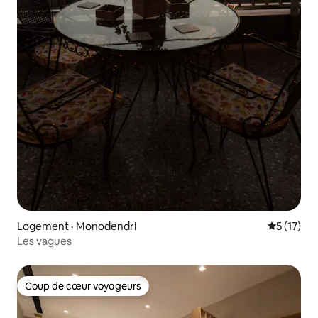
Logement · Monodendri
Note moye
5 (17)
Les vagues
Coup de cœur voyageurs
Coup de cœur voyageurs