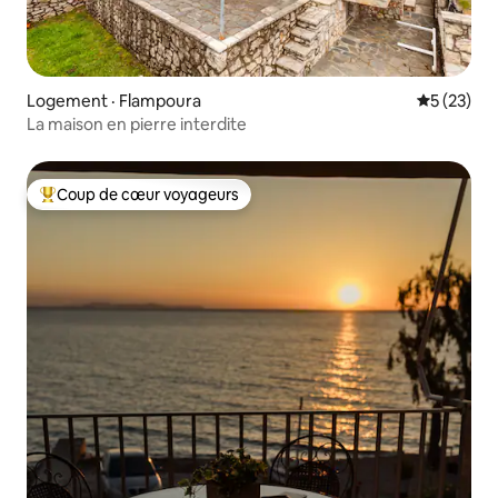
Logement · Flampoura
Note moye
5 (23)
La maison en pierre interdite
Coup de cœur voyageurs
Coup de cœur voyageurs parmi les plus aimés