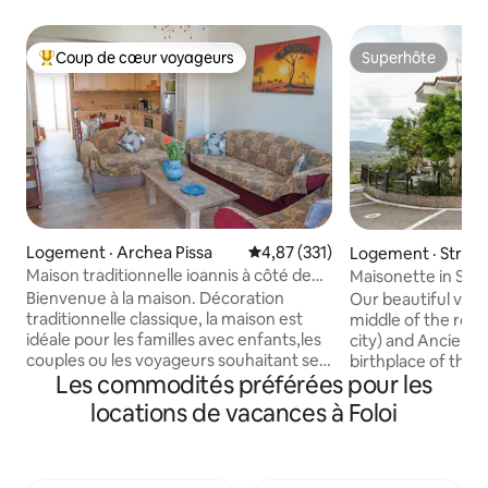
Coup de cœur voyageurs
Superhôte
Coup de cœur voyageurs parmi les plus aimés
Superhôte
Logement · Archea Pissa
Note moyenne de 4,87 sur 5, 3
4,87 (331)
Logement · Strefi
Maison traditionnelle ioannis à côté de
Maisonette in Stre
l'ancienne Olympie
Bienvenue à la maison. Décoration
Our beautiful village
traditionnelle classique, la maison est
middle of the route Pyrgos (the capital
idéale pour les familles avec enfants,les
city) and Ancient 
couples ou les voyageurs souhaitant se
birthplace of the Olympic).
Les commodités préférées pour les
détendre ou explorer l'ancienne
and cozy home, 12
Olympie à 2,5 km et du site
privileged locatio
locations de vacances à Foloi
archéologique de l'ancienne Olympie.
of a green plain a
maison au rez-de-chaussée
mountains. It is built in 1995 and partially
L'appartement dispose de deux
renovated in 2018. Ideal for family o
chambres, peut accueillir jusqu' à 5
group of up to 6 people