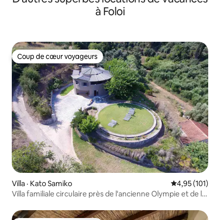
à Foloi
Coup de cœur voyageurs
Coup de cœur voyageurs
Villa · Kato Samiko
Note moyenne 
4,95 (101)
Villa familiale circulaire près de l'ancienne Olympie et de la
mer