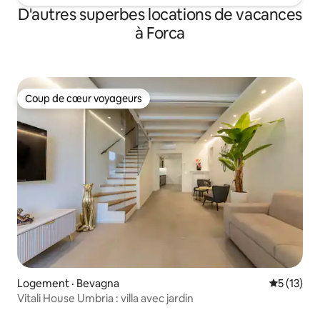
D'autres superbes locations de vacances
à Forca
Coup de cœur voyageurs
Coup de cœur voyageurs
Logement · Bevagna
Note moye
5 (13)
Vitali House Umbria : villa avec jardin