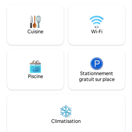
silence du paysage ombrien. La maison
nombreux sites d’a
dispose du Wi-Fi, d'une télévision
d’une vue unique 
intelligente avec accès à un compte
Subasio à Assise et
Netflix personnel, de la climatisation et
à Spolète. Accessi
de 3 chambres, dont une avec salle de
des parkings.
bain privée. Location touristique non
Cuisine
Wi-Fi
entrepreneuriale sans services
supplémentaires.
Stationnement
Piscine
gratuit sur place
Climatisation