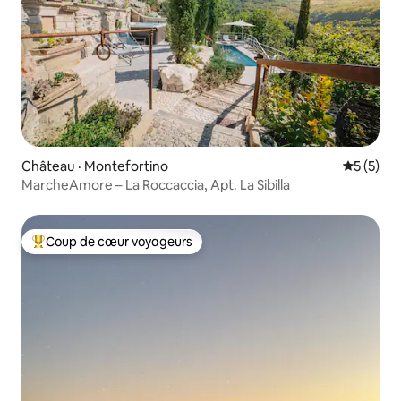
Château · Montefortino
Note moy
5 (5)
MarcheAmore – La Roccaccia, Apt. La Sibilla
Coup de cœur voyageurs
Coup de cœur voyageurs parmi les plus aimés