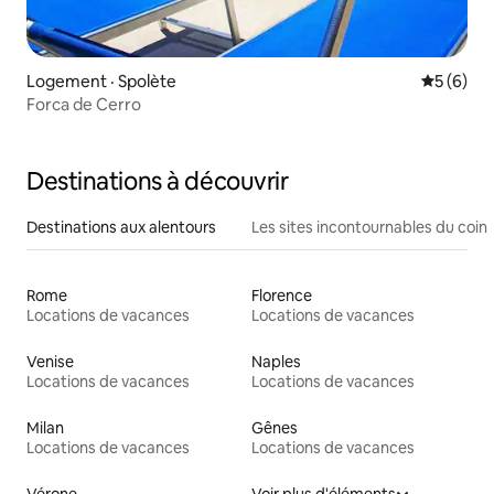
Logement · Spolète
Note moy
5 (6)
Forca de Cerro
Destinations à découvrir
Destinations aux alentours
Les sites incontournables du coin
Rome
Florence
Locations de vacances
Locations de vacances
Venise
Naples
Locations de vacances
Locations de vacances
Milan
Gênes
Locations de vacances
Locations de vacances
Vérone
Voir plus d'éléments