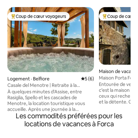
Coup de cœur voyageurs
Coup de cœur 
Coup de cœur voyageurs parmi les plus aimés
Coup de cœur voy
Maison de vacances
Maison Porta Fon
Logement · Belfiore
Note moyenne de 5 sur 5,
5 (6)
panoramique.
Entourée de verdur
Casale del Menotre | Retraite à la
c’est la maison de
campagne en Ombrie
À quelques minutes d'Assise, entre
ceux qui recherchen
Rasiglia, Spello et les cascades de
et la détente. Gra
Menotre, la location touristique vous
lumineuse, avec 
accueille. Après une journée à la
le souffle et plus
Les commodités préférées pour les
découverte de l'Ombrie, détendez-vous
exploiter. Datant 
simplement dans l'hydromassage, le
locations de vacances à Forca
restaurée, elle es
hamac, les chaises longues et l'espace
dans le centre his
barbecue, au cœur de la nature et du
une position privi