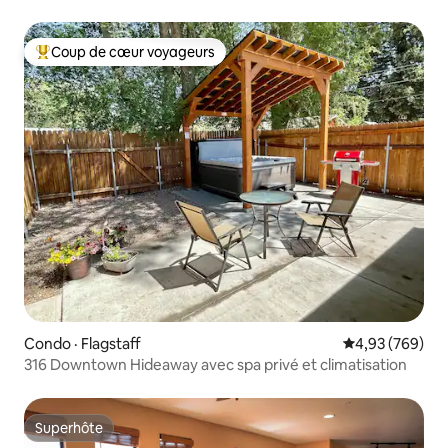
Coup de cœur voyageurs
Coup de cœur voyageurs parmi les plus aimés
Condo · Flagstaff
Note moyenne 
4,93 (769)
316 Downtown Hideaway avec spa privé et climatisation
Superhôte
Superhôte