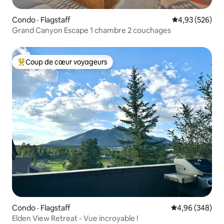
Condo · Flagstaff
Note moyenne 
4,93 (526)
Grand Canyon Escape 1 chambre 2 couchages
Coup de cœur voyageurs
Coup de cœur voyageurs parmi les plus aimés
Condo · Flagstaff
Note moyenne 
4,96 (348)
Elden View Retreat - Vue incroyable !