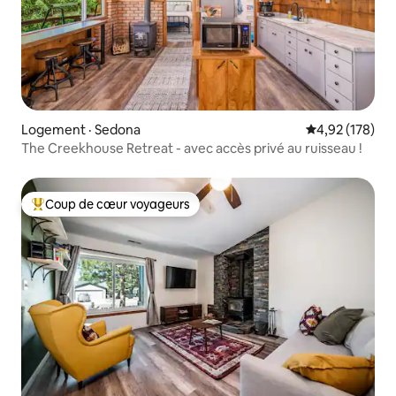
Logement · Sedona
Note moyenne 
4,92 (178)
The Creekhouse Retreat - avec accès privé au ruisseau !
Coup de cœur voyageurs
Coup de cœur voyageurs parmi les plus aimés