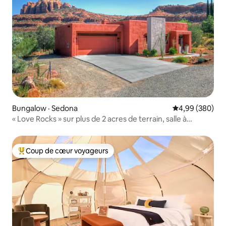
Bungalow · Sedona
Note moyenne 
4,99 (380)
« Love Rocks » sur plus de 2 acres de terrain, salle à
manger extérieure
Coup de cœur voyageurs
Coup de cœur voyageurs parmi les plus aimés