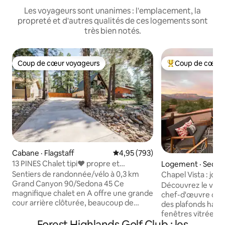
Les voyageurs sont unanimes : l'emplacement, la
propreté et d'autres qualités de ces logements sont
très bien notés.
Coup de cœur voyageurs
Coup de cœur 
Coup de cœur voyageurs
Coup de cœur voy
Cabane · Flagstaff
Note moyenne de 4,95 sur 5, 7
4,95 (793)
13 PINES Chalet tipi❤️ propre et
Logement · Sedo
confortable à Flagstaff, chiens ✅
Sentiers de randonnée/vélo à 0,3 km
Chapel Vista : joy
Grand Canyon 90/Sedona 45 Ce
vues magiques
Découvrez le vorte
magnifique chalet en A offre une grande
chef-d'œuvre con
cour arrière clôturée, beaucoup de
des plafonds haut
lumière et des équipements pour
fenêtres vitrées q
rendre votre séjour mémorable.
Forest Highlands Golf Club : les
les montagnes spir