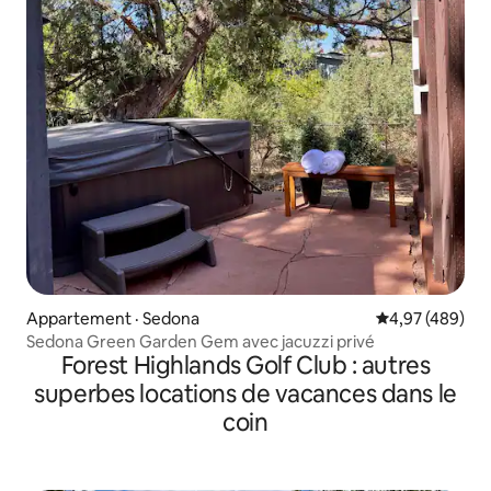
Appartement · Sedona
Note moyenne 
4,97 (489)
Sedona Green Garden Gem avec jacuzzi privé
Forest Highlands Golf Club : autres
superbes locations de vacances dans le
coin