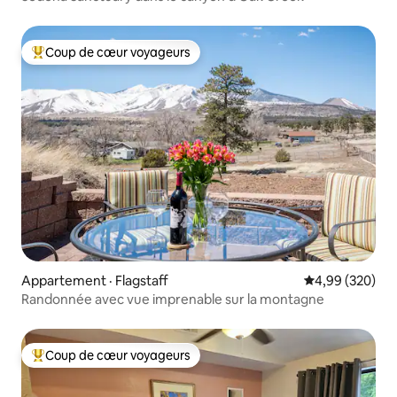
Coup de cœur voyageurs
Coup de cœur voyageurs parmi les plus aimés
Appartement · Flagstaff
Note moyenne 
4,99 (320)
Randonnée avec vue imprenable sur la montagne
Coup de cœur voyageurs
Coup de cœur voyageurs parmi les plus aimés