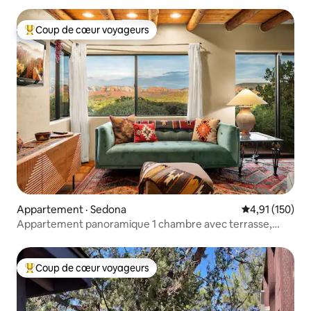
Coup de cœur voyageurs
Coup de cœur voyageurs parmi les plus aimés
Appartement · Sedona
Note moyenne 
4,91 (150)
Appartement panoramique 1 chambre avec terrasse,
barbecue et foyer
Coup de cœur voyageurs
Coup de cœur voyageurs parmi les plus aimés