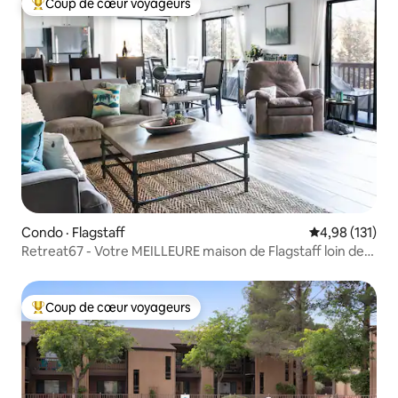
Coup de cœur voyageurs
Coup de cœur voyageurs parmi les plus aimés
Condo · Flagstaff
Note moyenne 
4,98 (131)
Retreat67 - Votre MEILLEURE maison de Flagstaff loin de
chez vous
Coup de cœur voyageurs
Coup de cœur voyageurs parmi les plus aimés