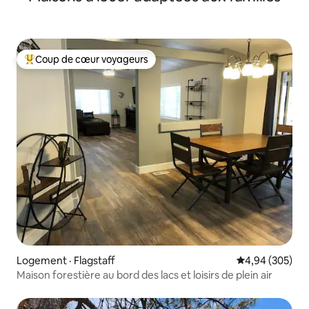
Coup de cœur voyageurs
Coup de cœur voyageurs parmi les plus aimés
Logement · Flagstaff
Note moyenne 
4,94 (305)
Maison forestière au bord des lacs et loisirs de plein air