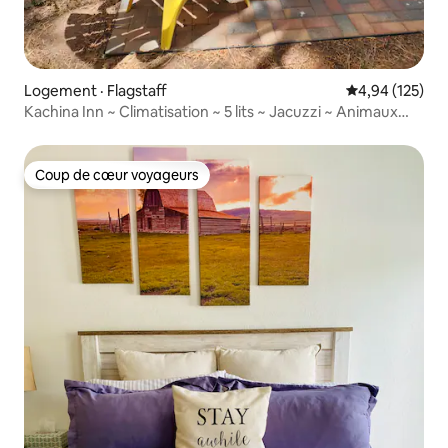
Logement · Flagstaff
Note moyenne 
4,94 (125)
Kachina Inn ~ Climatisation ~ 5 lits ~ Jacuzzi ~ Animaux
acceptés
Coup de cœur voyageurs
Coup de cœur voyageurs