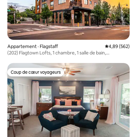
Appartement · Flagstaff
Note moyenne 
4,89 (562)
(202) Flagtown Lofts, 1 chambre, 1 salle de bain,
climatisation avec spa
Coup de cœur voyageurs
Coup de cœur voyageurs