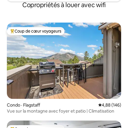
Copropriétés à louer avec wifi
Coup de cœur voyageurs
Coup de cœur voyageurs parmi les plus aimés
Condo · Flagstaff
Note moyenne 
4,88 (146)
Vue sur la montagne avec foyer et patio | Climatisation