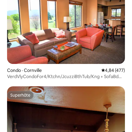
Condo · Cornville
Note moyenne 
4,84 (477)
VerdVlyCondoFor4/Ktchn/JcuzziBthTub/Kng + SofaBd
HV1
Superhôte
Superhôte