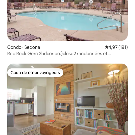
Condo · Sedona
Note moyenne 
4,97 (191)
Red Rock Gem 2bdcondo:)close2 randonnées et
restaurant
Coup de cœur voyageurs
Coup de cœur voyageurs