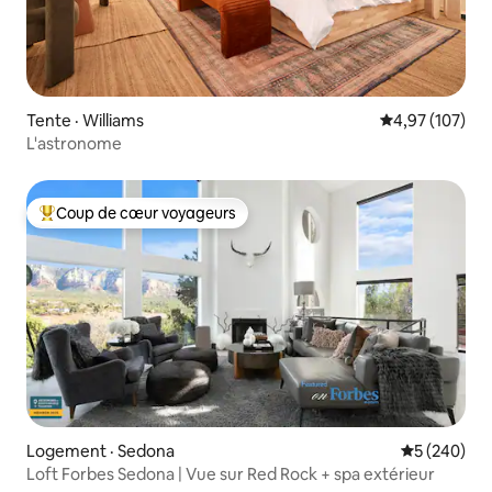
Tente · Williams
Note moyenne 
4,97 (107)
L'astronome
Coup de cœur voyageurs
Coup de cœur voyageurs parmi les plus aimés
Logement · Sedona
Note moyen
5 (240)
Loft Forbes Sedona | Vue sur Red Rock + spa extérieur