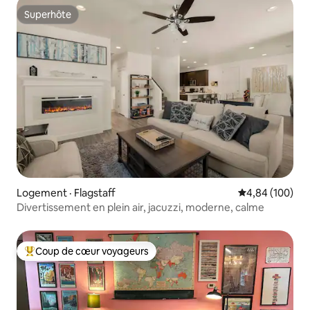
Superhôte
Superhôte
Logement · Flagstaff
Note moyenne 
4,84 (100)
Divertissement en plein air, jacuzzi, moderne, calme
Coup de cœur voyageurs
Coup de cœur voyageurs parmi les plus aimés