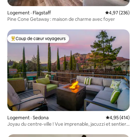
Logement · Flagstaff
Note moyenne 
4,97 (236)
Pine Cone Getaway : maison de charme avec foyer
Coup de cœur voyageurs
Coup de cœur voyageurs parmi les plus aimés
Logement · Sedona
Note moyenne 
4,95 (414)
Joyau du centre-ville ! Vue imprenable, jacuzzi et sentiers
à proximité