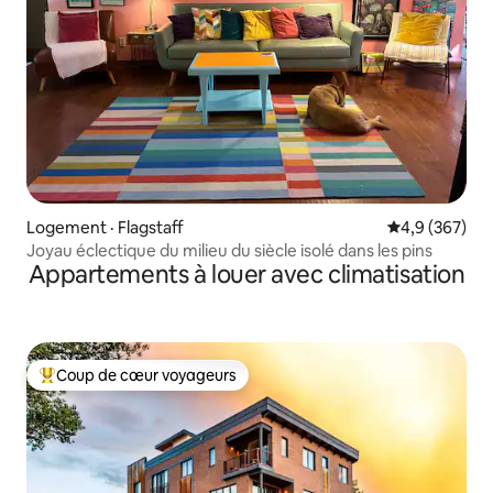
Logement · Flagstaff
Note moyenne
4,9 (367)
Joyau éclectique du milieu du siècle isolé dans les pins
Appartements à louer avec climatisation
Coup de cœur voyageurs
Coup de cœur voyageurs parmi les plus aimés