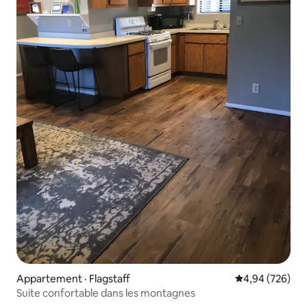
Appartement · Flagstaff
Note moyenne 
4,94 (726)
Suite confortable dans les montagnes