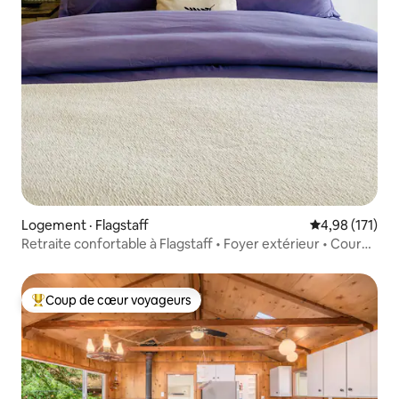
Logement · Flagstaff
Note moyenne 
4,98 (171)
Retraite confortable à Flagstaff • Foyer extérieur • Cour
clôturée
Coup de cœur voyageurs
Coup de cœur voyageurs parmi les plus aimés