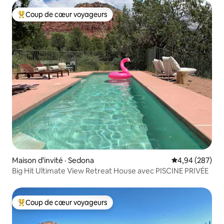
Coup de cœur voyageurs
Coup de cœur voyageurs parmi les plus aimés
Maison d'invité · Sedona
Note moyenne 
4,94 (287)
Big Hit Ultimate View Retreat House avec PISCINE PRIVÉE
Coup de cœur voyageurs
Coup de cœur voyageurs parmi les plus aimés