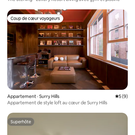
Coup de cœur voyageurs
Coup de cœur voyageurs
Appartement · Surry Hills
Note moy
5 (9)
Appartement de style loft au cœur de Surry Hills
Superhôte
Superhôte