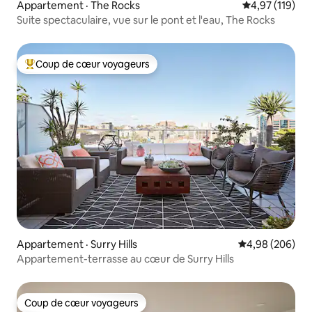
Appartement · The Rocks
Note moyenne 
4,97 (119)
Suite spectaculaire, vue sur le pont et l'eau, The Rocks
Coup de cœur voyageurs
Coup de cœur voyageurs parmi les plus aimés
Appartement · Surry Hills
Note moyenne 
4,98 (206)
Appartement-terrasse au cœur de Surry Hills
Coup de cœur voyageurs
Coup de cœur voyageurs