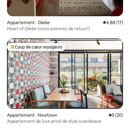
Appartement · Glebe
Note moyenne
4,88 (17)
Heart of Glebe (nous sommes de retour!)
Coup de cœur voyageurs
Coup de cœur voyageurs parmi les plus aimés
Appartement · Newtown
Note moye
5 (20)
Appartement de luxe privé de style scandinave