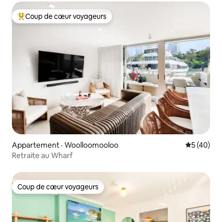
Coup de cœur voyageurs
Coup de cœur voyageurs parmi les plus aimés
Appartement · Woolloomooloo
Note moye
5 (40)
Retraite au Wharf
Coup de cœur voyageurs
Coup de cœur voyageurs