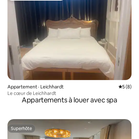
Appartement · Leichhardt
Note moy
5 (8)
Le cœur de Leichhardt
Appartements à louer avec spa
Superhôte
Superhôte