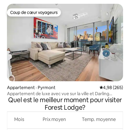
Coup de cœur voyageurs
Coup de cœur voyageurs
Appartement · Pyrmont
Note moyenne 
4,98 (265)
Appartement de luxe avec vue sur la ville et Darling
Quel est le meilleur moment pour visiter
Harbour
Forest Lodge?
Mois
Prix moyen
Temp. moyenne