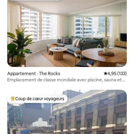
Appartement · The Rocks
Note moyenne 
4,95 (133)
Emplacement de classe mondiale avec piscine, sauna et
salle de sport
Coup de cœur voyageurs
Coup de cœur voyageurs parmi les plus aimés