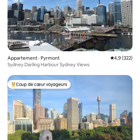
Appartement · Pyrmont
Note moyenne
4,9 (322)
Sydney Darling Harbour Sydney Views
Coup de cœur voyageurs
Coup de cœur voyageurs parmi les plus aimés