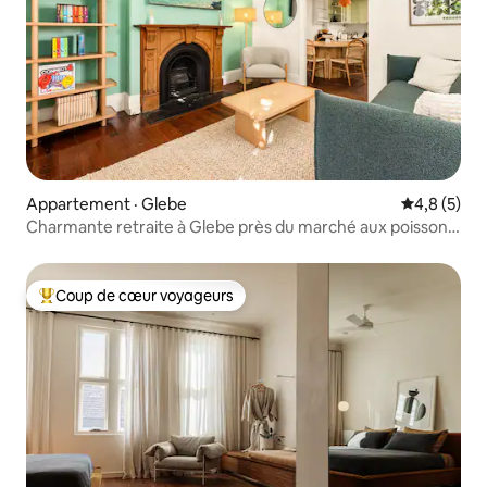
Appartement · Glebe
Note moyen
4,8 (5)
Charmante retraite à Glebe près du marché aux poissons
pour 6 personnes
Coup de cœur voyageurs
Coup de cœur voyageurs parmi les plus aimés