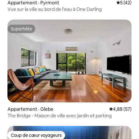
Appartement · Pyrmont
Note moye
5 (42)
Vue sur la ville au bord de l'eau à One Darling
Superhôte
Superhôte
Appartement · Glebe
Note moyenne
4,88 (57)
The Bridge - Maison de ville avec jardin et parking
Coup de cœur voyageurs
Coup de cœur voyageurs