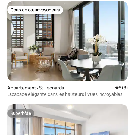
Coup de cœur voyageurs
Coup de cœur voyageurs
Appartement · St Leonards
Note moy
5 (8)
Escapade élégante dans les hauteurs | Vues incroyables
Superhôte
Superhôte