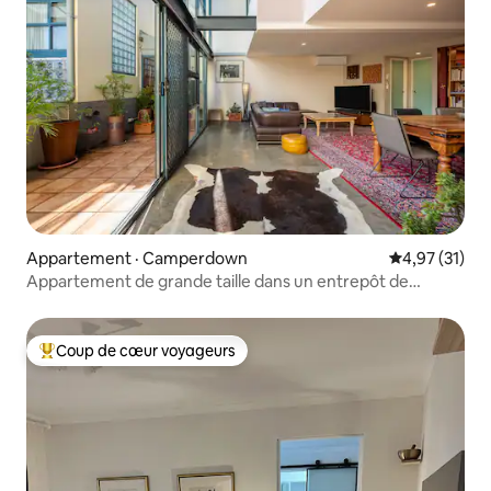
Appartement · Camperdown
Note moyenne
4,97 (31)
Appartement de grande taille dans un entrepôt de
l'intérieur de Sydney
Coup de cœur voyageurs
Coup de cœur voyageurs parmi les plus aimés