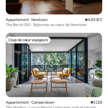
Appartement · Newtown
Note moyenne
4,93 (87)
The Bercin 001 - Séjournez au cœur de Newtown
Coup de cœur voyageurs
Coup de cœur voyageurs
Appartement · Camperdown
Note moye
5 (23)
The Sterling - Luxury Resort Living avec gym et piscine