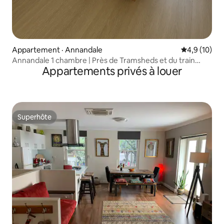
Appartement · Annandale
Note moyenn
4,9 (10)
Annandale 1 chambre | Près de Tramsheds et du train
Appartements privés à louer
léger
Superhôte
Superhôte