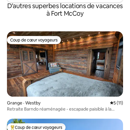
D'autres superbes locations de vacances
à Fort McCoy
Coup de cœur voyageurs
Coup de cœur voyageurs
Grange · Westby
Note moye
5 (11)
Retraite Barndo réaménagée - escapade paisible à la
campagne.
Coup de cœur voyageurs
Coup de cœur voyageurs parmi les plus aimés