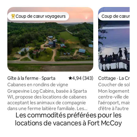
Coup de cœur voyageurs
Coup de cœur vo
Coup de cœur voyageurs parmi les plus aimés
Coup de cœur vo
Gîte à la ferme · Sparta
Note moyenne de 4,94 sur 5, 3
4,94 (343)
Cottage · La Cros
Cabanes en rondins de vigne
Coucher de soleil s
Grapevine Log Cabins, basée à Sparta
Mon logement est 
WI, propose des locations de cabanes
centre-ville de La
acceptant les animaux de compagnie
l'aéroport, mais v
dans une ferme laitière familiale. Les
d'être à l'autre b
Les commodités préférées pour les
équipements et les activités
allez adorer mon 
comprennent : un sentier pédestre, une
tranquillité, mais
locations de vacances à Fort McCoy
piste cyclable, des vaches au pâturage,
Toutes les commo
des foyers intérieurs et extérieurs, des
lave-vaisselle, du 