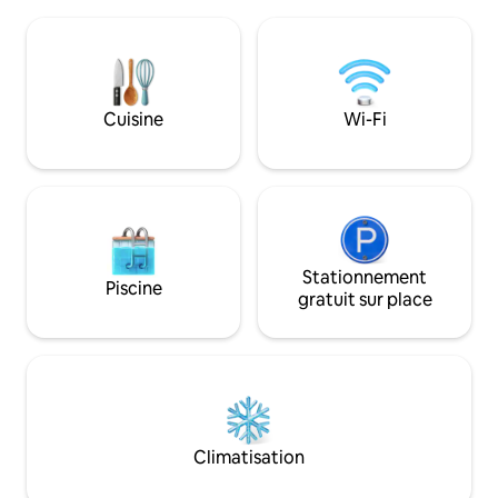
grils à l'extérieur (il n'y a pas de cuisine
douche et de la cu
dans les cabanes), la climatisation, le
de la laveuse et d
chauffage et le bois de chauffage sont
verrez jamais le m
fournis. Les activités à proximité
Mon logement est 
comprennent : canoë-kayak, pêche, 4
personnes ou un av
roues, antiquités et superbes sites
liste complète de
Cuisine
Wi-Fi
pittoresques. Politique relative aux
disponible, mais il
animaux de compagnie : Les animaux de
que le café n'est pas four
compagnie peuvent séjourner avec
cafetière filtre, et
vous moyennant un supplément de 25 $
des K-Pods.
par animal/nuit.
Stationnement
Piscine
gratuit sur place
Climatisation