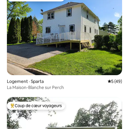
Logement · Sparta
Note moye
5 (49)
La Maison-Blanche sur Perch
Coup de cœur voyageurs
Coup de cœur voyageurs parmi les plus aimés