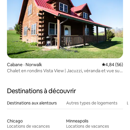
Cabane · Norwalk
Note moyenne
4,84 (56)
Chalet en rondins Vista View | Jacuzzi, véranda et vue sur
les crêtes
Destinations à découvrir
Destinations aux alentours
Autres types de logements
L
Chicago
Minneapolis
Locations de vacances
Locations de vacances