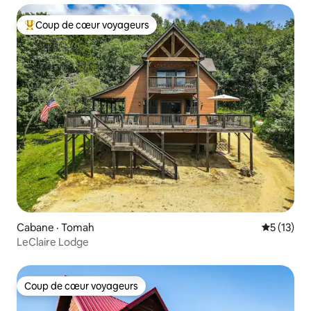
Coup de cœur voyageurs
Coup de cœur voyageurs parmi les plus aimés
Cabane · Tomah
Note moye
5 (13)
LeClaire Lodge
Coup de cœur voyageurs
Coup de cœur voyageurs