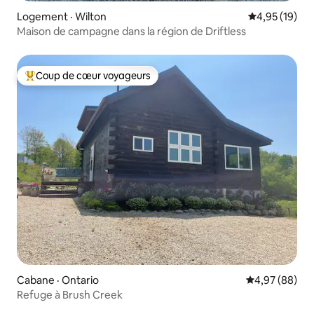
Logement · Wilton
Note moyenne
4,95 (19)
Maison de campagne dans la région de Driftless
Coup de cœur voyageurs
Coup de cœur voyageurs parmi les plus aimés
Cabane · Ontario
Note moyenne
4,97 (88)
Refuge à Brush Creek