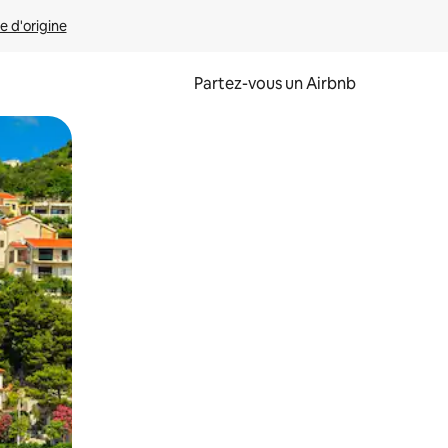
e d'origine
Partez-vous un Airbnb
et en les faisant glisser.