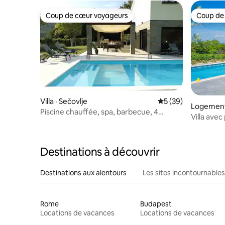
Coup de cœur voyageurs
Coup de
Coup de cœur voyageurs
Coup de
Villa · Sečovlje
Note moyenne de 5
5 (39)
Logement 
Piscine chauffée, spa, barbecue, 4
Villa avec
chambres - Villa Olivetum
paisible en
Destinations à découvrir
Destinations aux alentours
Les sites incontournables
Rome
Budapest
Locations de vacances
Locations de vacances