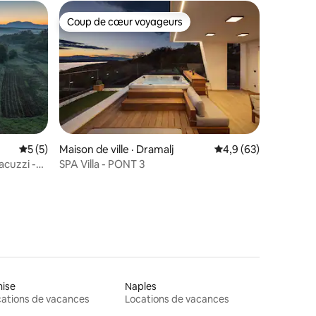
Coup de cœur voyageurs
Coup de cœur voyageurs
res
Note moyenne de 5 sur 5, 5 commentaires
5 (5)
Maison de ville · Dramalj
Note moyenne de 4,9
4,9 (63)
acuzzi -
SPA Villa - PONT 3
nise
Naples
ations de vacances
Locations de vacances