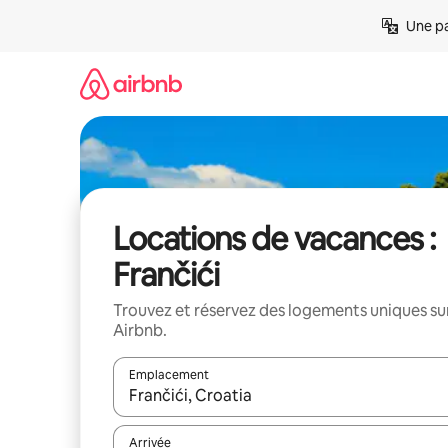
Aller
Une pa
directement
au
contenu
Locations de vacances :
Frančići
Trouvez et réservez des logements uniques su
Airbnb.
Emplacement
Quand les résultats sont affichés, parcourez-les en 
Arrivée