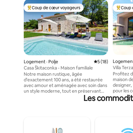
Coup de cœur voyageurs
Coup 
Coup de cœur voyageurs parmi les plus aimés
Coup de 
Logement 
Logement · Polje
Note moyenne de 5
5 (18)
Villa Ter
Casa Škitaconka - Maison familiale
Profitez d
Notre maison rustique, âgée
maison de
d'exactement 100 ans, a été restaurée
designer,
avec amour et aménagée avec soin dans
pour les c
un style moderne, tout en préservant
Les commodités
maison fa
son caractère authentique d'Istrie. Pour
m2. La ma
nous, ce n'est pas seulement une
confortab
maison, mais un endroit rempli
salon, un
d'histoires, de chaleur et d'âme – un
et un bel
endroit que nous sommes heureux de
barbecue 
partager avec vous. Entouré par la
maison se 
nature, avec une piscine privée et à