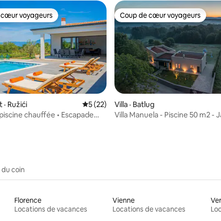
 cœur voyageurs
Coup de cœur voyageurs
 cœur voyageurs
Coup de cœur voyageurs
 sur 5, 39 commentaires
· Ružići
Note moyenne de 5 sur 5, 22 commentai
5 (22)
Villa · Batlug
 piscine chauffée • Escapade
Villa Manuela - Piscine 50 m2 - J
 Istrie
Cour clôturée 1500 m2
 du coin
Florence
Vienne
Ve
Locations de vacances
Locations de vacances
Loc