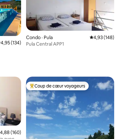
Condo · Pula
Note moyenne de 4,93 
4,93 (148)
ote moyenne de 4,95 sur 5, 134 commentaires
4,95 (134)
Pula Central APP1
res
Coup de cœur voyageurs
Coup de cœur voyageurs parmi les plus aimés
ote moyenne de 4,88 sur 5, 160 commentaires
4,88 (160)
le avec