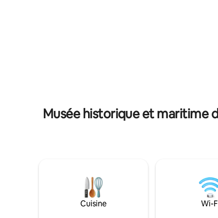
plat avec
cathédrale de la ville. La vieille forteresse
canapé d'
médiévale de Pula se trouve à deux pas.
de deux c
Vous apprécierez mon logement pour
équipée d
l'emplacement, l'ambiance, le quartier et
d'un lave-
les gens. Mon logement pourrait être un
un avanta
nid d'amour pour les couples, mais aussi
l'apparte
idéal pour les aventuriers et les familles
avec enfants :))
Musée historique et maritime d'
Cuisine
Wi-F