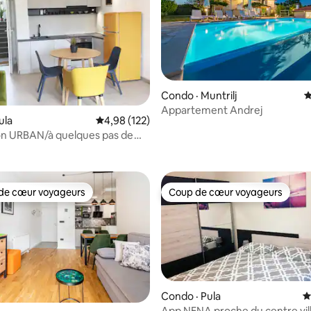
Condo · Muntrilj
N
Appartement Andrej
ula
Note moyenne de 4,98 sur 5, 122 commentai
4,98 (122)
sur 5, 162 commentaires
on URBAN/à quelques pas de
éâtre
de cœur voyageurs
Coup de cœur voyageurs
cœur voyageurs parmi les plus aimés
Coup de cœur voyageurs
Condo · Pula
N
App NENA proche du centre vil