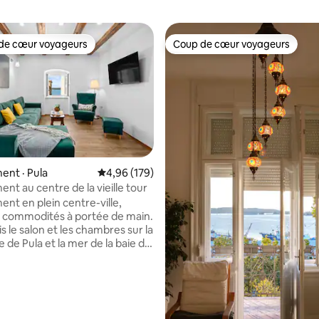
de cœur voyageurs
Coup de cœur voyageurs
cœur voyageurs parmi les plus aimés
Coup de cœur voyageurs
nt · Pula
Note moyenne de 4,96 sur 5, 179 commentai
4,96 (179)
nt au centre de la vieille tour
sur 5, 190 commentaires
nt en plein centre-ville,
s commodités à portée de main.
 le salon et les chambres sur la
 de Pula et la mer de la baie de
ablissement est climatisé avec
és de climatisation intérieures,
 de l'établissement offre toutes
ités nécessaires à la vie, et
lon il y a une télévision à écran