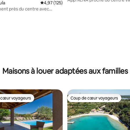
ula
Note moyenne de 4,97 sur 5, 125 commentai
4,97 (125)
parking gratuit
ent près du centre avec
sur 5, 102 commentaires
+1
Maisons à louer adaptées aux familles
 cœur voyageurs
Coup de cœur voyageurs
 cœur voyageurs
Coup de cœur voyageurs