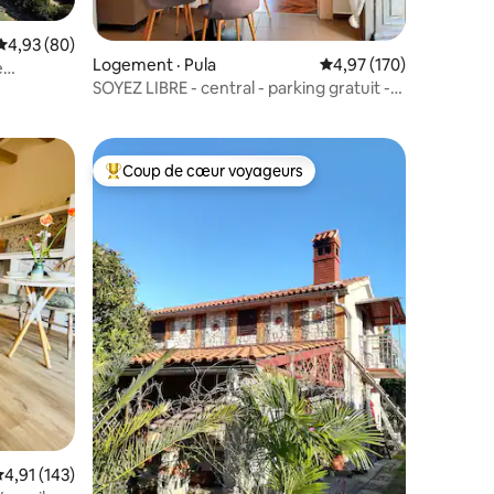
Note moyenne de 4,93 sur 5, 80 commentaires
4,93 (80)
Logement · Pula
Note moyenne de 4,97 
4,97 (170)
e
res
SOYEZ LIBRE - central - parking gratuit -
jardin - barbecue
Coup de cœur voyageurs
les plus aimés
Coup de cœur voyageurs parmi les plus aimés
res
ote moyenne de 4,91 sur 5, 143 commentaires
4,91 (143)