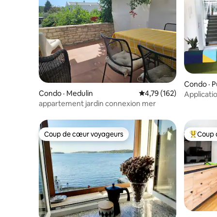
Condo · P
Condo · Medulin
Note moyenne de 4,79 
4,79 (162)
Applicati
appartement jardin connexion mer
l'amphith
Coup de cœur voyageurs
Coup 
Coup de cœur voyageurs
Coup de 