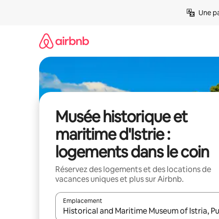
Aller
Une pa
directement
au
contenu
Musée historique et
maritime d'Istrie :
logements dans le coin
Réservez des logements et des locations de
vacances uniques et plus sur Airbnb.
Emplacement
Quand les résultats sont affichés, parcourez-les en 