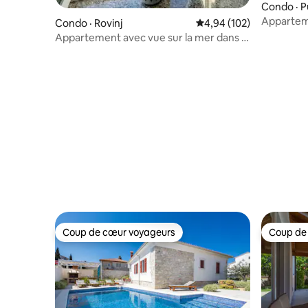
Condo · P
Appartem
Condo · Rovinj
Note moyenne de 4,94 
4,94 (102)
parking 2
Appartement avec vue sur la mer dans la
vieille ville de Rovinj - Sea Ya
Coup de cœur voyageurs
Coup de
Coup de cœur voyageurs
Coup de