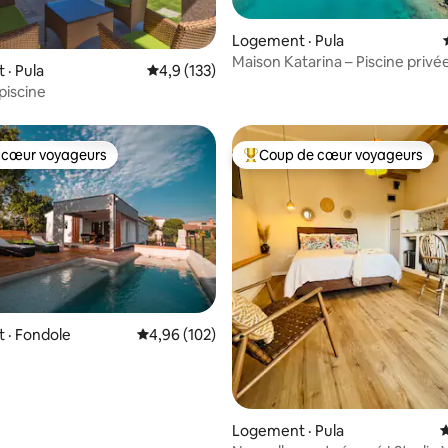
Logement · Pula
Maison Katarina – Piscine privé
 sur 5, 57 commentaires
· Pula
Note moyenne de 4,9 sur 5, 133 commentai
4,9 (133)
chauffée
 piscine
 cœur voyageurs
Coup de cœur voyageurs
 cœur voyageurs
Coup de cœur voyageurs parmi 
 · Fondole
Note moyenne de 4,96 sur 5, 102 commentai
4,96 (102)
 sur 5, 27 commentaires
Logement · Pula
N