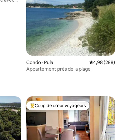
res
Condo · Pula
Note moyenne de 4,98 
4,98 (288)
Appartement près de la plage
Coup de cœur voyageurs
Coup de cœur voyageurs parmi les plus aimés