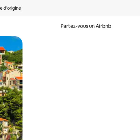
e d'origine
Partez-vous un Airbnb
et en les faisant glisser.