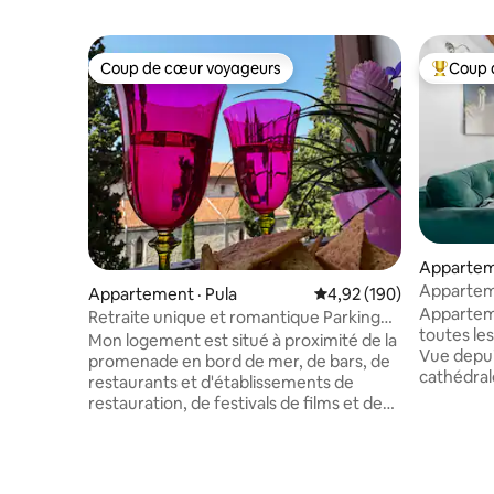
Coup de cœur voyageurs
Coup 
Coup de cœur voyageurs
Coup de 
Apparteme
Apparteme
Appartement · Pula
Note moyenne de 4,92 
4,92 (190)
Apparteme
Retraite unique et romantique Parking
toutes le
GRATUIT
Mon logement est situé à proximité de la
Vue depuis
promenade en bord de mer, de bars, de
cathédrale
restaurants et d'établissements de
Pula. L'ét
restauration, de festivals de films et de
trois unit
salles de concert, d'activités familiales et
la cuisine
de superbes vues ! En outre, il est à deux
les commod
minutes à pied du célèbre amphithéâtre
dans le sa
romain, du temple d'Auguste et de la