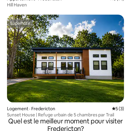
Hill Haven
Superhôte
Superhôte
Logement · Fredericton
Note moy
5 (3)
Sunset House | Refuge urbain de 5 chambres par Trail
Quel est le meilleur moment pour visiter
Fredericton?