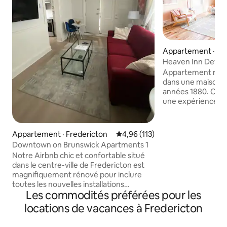
Appartement · Fr
Heaven Inn Devon
Appartement rén
dans une maison v
années 1880. Ce logement est vraiment
une expérience, a
et 10 pieds de haut
pattes avec des lu
belles garnitures 
Appartement · Fredericton
Note moyenne de 4,96 sur 5, 1
4,96 (113)
vous obtiendrez l
Downtown on Brunswick Apartments 1
d'antan avec tout
Notre Airbnb chic et confortable situé
modernes. Ce logement comprend une
dans le centre-ville de Fredericton est
belle chambre prin
magnifiquement rénové pour inclure
Size, une cuisine
toutes les nouvelles installations
avec des appareil
Les commodités préférées pour les
électriques et de plomberie. Visite de la
buanderie sur pla
ville. Conçu et décoré par des
locations de vacances à Fredericton
bureau ! Des caméras de sécurité sont
professionnels avec toutes les touches
installées sur tout
spéciales auxquelles on s'attendrait. À
extérieures de not