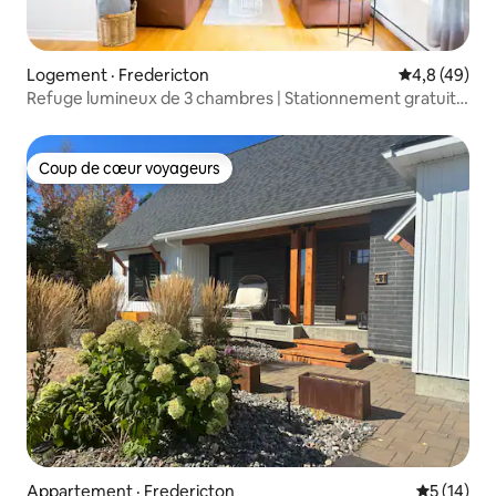
Logement · Fredericton
Note moyenn
4,8 (49)
Refuge lumineux de 3 chambres | Stationnement gratuit
et cour privée
Coup de cœur voyageurs
Coup de cœur voyageurs
Appartement · Fredericton
Note moye
5 (14)