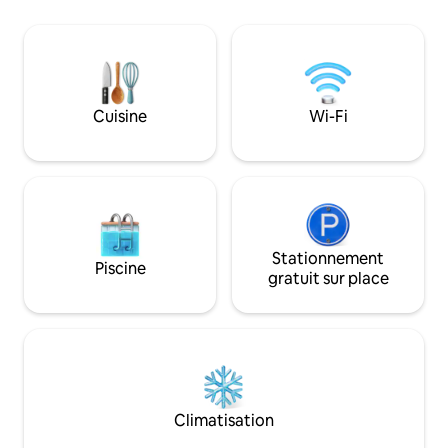
quelques pâtés de maisons du centre-
ville, des sentiers pédestres, du
Superstore, de la rivière Saint-Jean et de
tous les meilleurs restaurants, bars et
attractions que Fredericton a à offrir.
Situé au premier étage. Pour deux
Cuisine
Wi-Fi
adultes seulement. Lave-linge et sèche-
linge dans le logement. Les animaux ne
sont pas admis.
Stationnement
Piscine
gratuit sur place
Climatisation