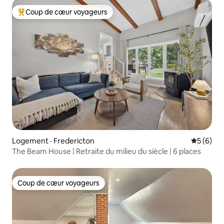
Coup de cœur voyageurs
Coup de cœur voyageurs parmi les plus aimés
Logement · Fredericton
Note moy
5 (6)
The Beam House | Retraite du milieu du siècle | 6 places
Coup de cœur voyageurs
Coup de cœur voyageurs