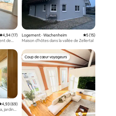
res
Note moyenne de 4,94 sur 5, 17 commentaires
4,94 (17)
Logement · Wachenheim
Note moyenne de 
5 (15)
ent de
Maison d'hôtes dans la vallée de Zellertal
Coup de cœur voyageurs
Coup de cœur voyageurs
Note moyenne de 4,93 sur 5, 69 commentaires
4,93 (69)
, jardin