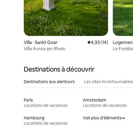
Villa · Sankt Goar
Note moyenne de 4,93
4,93 (14)
Logement 
z)
Villa Aurea am Rhein
Le Freisb
Destinations à découvrir
Destinations aux alentours
Les sites incontournables
Paris
Amsterdam
Locations de vacances
Locations de vacances
Hambourg
Voir plus d'éléments
Locations de vacances