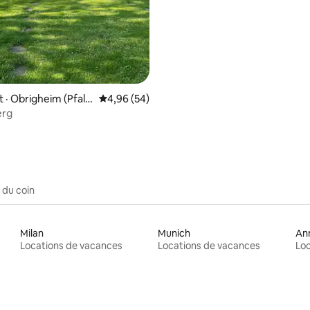
 sur 5, 14 commentaires
· Obrigheim (Pfal
Note moyenne de 4,96 sur 5, 54 commentai
4,96 (54)
erg
 du coin
Milan
Munich
An
Locations de vacances
Locations de vacances
Loc