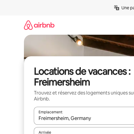
Aller
Une pa
directement
au
contenu
Locations de vacances :
Freimersheim
Trouvez et réservez des logements uniques su
Airbnb.
Emplacement
Quand les résultats sont affichés, parcourez-les en 
Arrivée