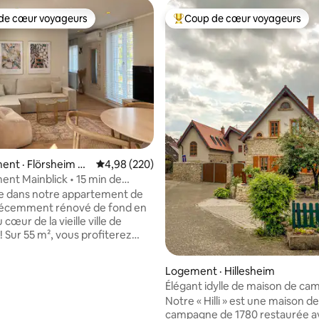
de cœur voyageurs
Coup de cœur voyageurs
cœur voyageurs parmi les plus aimés
Coup de cœur voyageurs parmi 
sur 5, 107 commentaires
nt · Flörsheim a
Note moyenne de 4,98 sur 5, 220 commentai
4,98 (220)
nt Mainblick • 15 min de
t • Stationnement gratuit
e dans notre appartement de
 récemment rénové de fond en
cœur de la vieille ville de
erez
ort moderne et d'une vue
e sur le Main. L'appartement
Logement · Hillesheim
illir jusqu'à 4 adultes et 1 bébé.
Élégant idylle de maison de c
ambre, il y a un lit queen size
avec jardin et sauna
Notre « Hilli » est une maison de
 cm) et un lit à sommier
campagne de 1780 restaurée av
(100 × 200 cm). Dans le salon, un