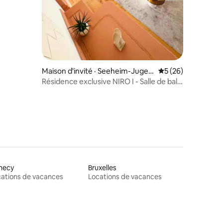
res
Maison d'invité · Seeheim-Jugen
Note moyenne de 5
5 (26)
heim
Résidence exclusive NIRO I - Salle de bal
historique
necy
Bruxelles
ations de vacances
Locations de vacances