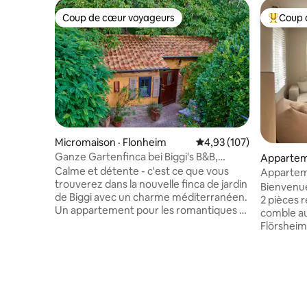
Coup de cœur voyageurs
Coup 
Coup de cœur voyageurs
Coup de 
Micromaison · Flonheim
Note moyenne de 4,93 
4,93 (107)
Ganze Gartenfinca bei Biggi's B&B,
Apparteme
micro-maison
Calme et détente - c'est ce que vous
m Main
Apparteme
trouverez dans la nouvelle finca de jardin
l'aéropor
Bienvenu
de Biggi avec un charme méditerranéen.
2 pièces
Un appartement pour les romantiques et
comble au 
les amoureux de la nature de la nature
Flörsheim! Sur 55 m², vous profit
qui s'ouvre sur un jardin un jardin
d'un conf
semblable à un parc avec d'immenses
imprenabl
sapins parfumés. La finca est
peut accue
entièrement équipée avec lit double
Dans la ch
(1,40x2,00 m) canapé supplémentaire
(180 × 200
dépliable, Salle de bain avec douche,
tapissier 