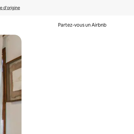
e d'origine
Partez-vous un Airbnb
et en les faisant glisser.