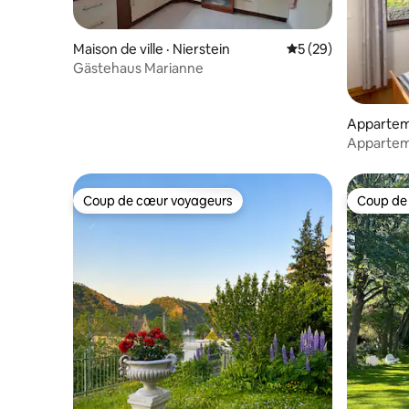
Maison de ville · Nierstein
Note moyenne de 5
5 (29)
Gästehaus Marianne
Appartem
Apparteme
Anding
Coup de cœur voyageurs
Coup de
Coup de cœur voyageurs
Coup de