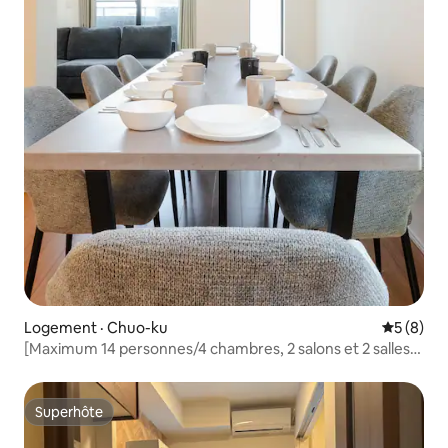
Logement · Chuo-ku
Note moy
5 (8)
[Maximum 14 personnes/4 chambres, 2 salons et 2 salles
de bain] Parking gratuit entièrement équipé | Accès facile
au PayPay Dome et au parc Oarai | Laveuse et sécheuse
entièrement équipées
Superhôte
Superhôte