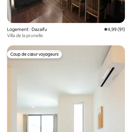
Logement · Dazaifu
Note moyenne
4,99 (91)
Villa de la prunelle
Coup de cœur voyageurs
Coup de cœur voyageurs