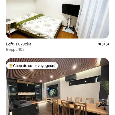
Loft · Fukuoka
Note moy
5 (5)
Beppu 102
Coup de cœur voyageurs
Coup de cœur voyageurs parmi les plus aimés