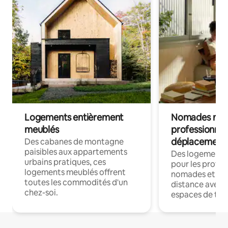
Logements entièrement
Nomades num
meublés
professionnel
déplacement
Des cabanes de montagne
paisibles aux appartements
Des logements
urbains pratiques, ces
pour les profes
logements meublés offrent
nomades et trav
toutes les commodités d'un
distance avec le
chez-soi.
espaces de trav