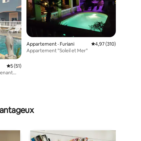
res
Appartement · Furiani
Note moyenne de 4,97 
4,97 (310)
Appartement "Soleil et Mer"
Note moyenne de 5 sur 5, 51 commentaires
5 (51)
ttenant
avantageux