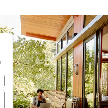
i
.
utilisant les flèches vers le haut et vers le bas, ou en appuyant dessus 