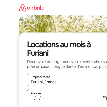
Aller
directement
au
contenu
Locations au mois à
Furiani
Découvrez des logements où se sentir chez so
pour un séjour longue durée d’un mois ou plus
Emplacement
Quand les résultats sont affichés, parcourez-les en 
Arrivée