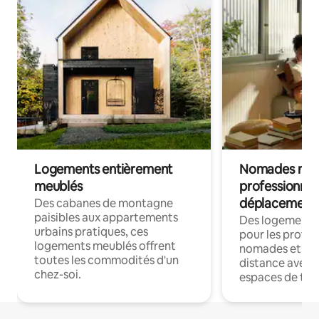
Logements entièrement
Nomades num
meublés
professionnel
déplacement
Des cabanes de montagne
paisibles aux appartements
Des logements
urbains pratiques, ces
pour les profes
logements meublés offrent
nomades et trav
toutes les commodités d'un
distance avec le
chez-soi.
espaces de trav