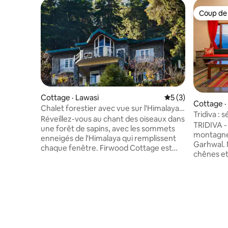
Coup de
Coup de
Cottage · Lawasi
Note moyenne de 
5 (3)
Cottage ·
Chalet forestier avec vue sur l'Himalaya,
e Stat
Tridiva :
cuisinier · Ranikhet
Réveillez-vous au chant des oiseaux dans
sur l'Hima
TRIDIVA - 
une forêt de sapins, avec les sommets
montagne
enneigés de l'Himalaya qui remplissent
Garhwal. 
chaque fenêtre. Firwood Cottage est
chênes et
une maison de montagne construite par
une vue i
une famille à Majkhali, près de Ranikhet,
des sentie
qui a ouvert ses portes après des
simples de
décennies en tant que refuge privé.
Promenez-
Votre cuisinier à domicile, Chandan, fait
village de
en sorte que ce soit moins une location,
randonnée
mais plutôt un séjour chez l'habitant
plusieurs 
Kumaoni bien fait. Une vue imprenable