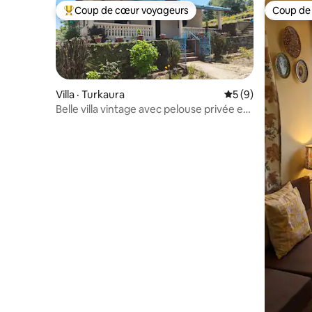
Coup de cœur voyageurs
Coup de
Coup de cœur voyageurs parmi les plus aimés
Coup de
Villa · Turkaura
Note moyenne de 
5 (9)
Belle villa vintage avec pelouse privée et
ferme!