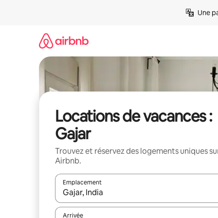
Aller
Une pa
directement
au
contenu
Locations de vacances :
Gajar
Trouvez et réservez des logements uniques su
Airbnb.
Emplacement
Quand les résultats sont affichés, parcourez-les en 
Arrivée