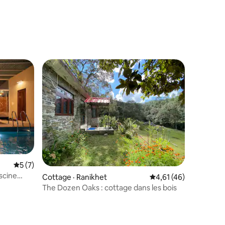
res
res
Note moyenne de 5 sur 5, 7 commentaires
5 (7)
iscine
Cottage · Ranikhet
Note moyenne de 4,6
4,61 (46)
The Dozen Oaks : cottage dans les bois