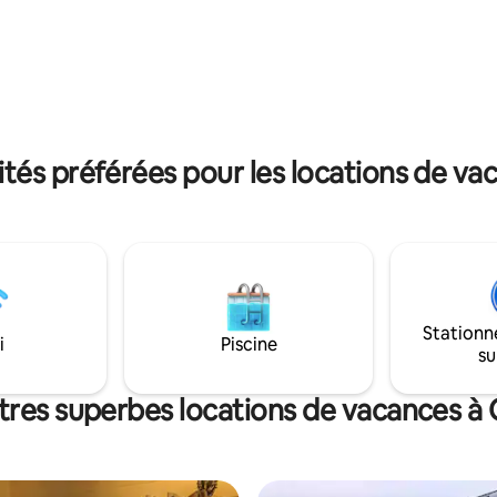
eu ou reposez-vous simplement
principale est entièrement vitr
. C'est une invitation à ralentir
une vue imprenable sur les so
onnecter avec la nature.
les vallées. Les patios du rez-de
à juin, c'est le moment idéal
chaussée et du 1er étage sont 
ter et découvrir les montagnes
pour la lecture, les thés tranquil
 aspect le plus magique.
boissons en soirée
és préférées pour les locations de vac
Stationn
i
Piscine
su
tres superbes locations de vacances à 