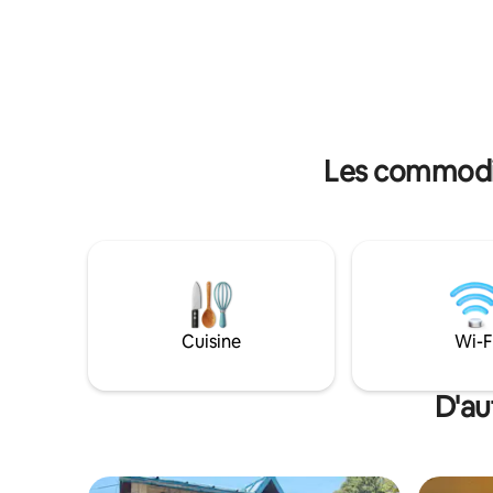
coin du f
sur les montagnes et le légendaire
en silence
Kumaoni thaali de Chandan le soir.
et à se c
Vivasvat peut organiser des expériences
D'octobre 
spéciales autour de promenades dans la
pour visi
nature et de l'observation des oiseaux
sous leur
sur demande préalable.
Les commodit
Cuisine
Wi-F
D'au