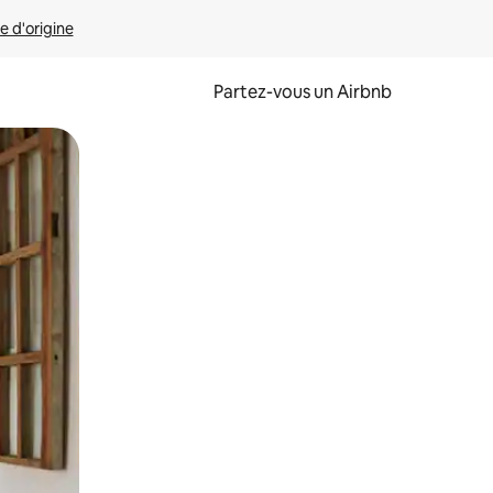
e d'origine
Partez-vous un Airbnb
et en les faisant glisser.