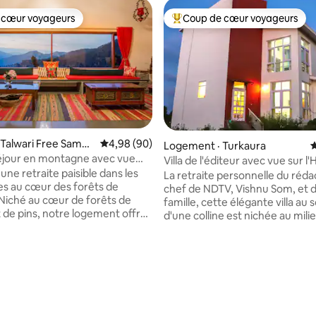
 cœur voyageurs
Coup de cœur voyageurs
 cœur voyageurs
Coup de cœur voyageurs parmi 
5 sur 5, 3 commentaires
 Talwari Free Sampl
Note moyenne de 4,98 sur 5, 90 commentai
4,98 (90)
Logement · Turkaura
N
 séjour en montagne avec vue
Villa de l'éditeur avec vue sur l
laya
une retraite paisible dans les
La retraite personnelle du réd
s au cœur des forêts de
chef de NDTV, Vishnu Som, et d
Niché au cœur de forêts de
famille, cette élégante villa a
 de pins, notre logement offre
d'une colline est nichée au mili
mprenable sur les montagnes,
forêts de chênes avec une vue
rs tranquilles et les plaisirs
imprenable sur la chaîne Trish
 la vie à la campagne.
Devi. C'est un coin de paradis 
vous dans la forêt ou dans un
super gardien 24h/24 et 7j/7, u
 montagne isolé, planifiez des
cuisinier à temps plein et le WiFi
s d'une journée ou de
étages, 3 chambres sont ensui
jours, partagez des histoires au
dressing, salles de bains. La c