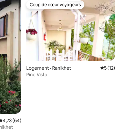
Coup de cœur voyageurs
Coup de cœur voyageurs
Logement · Ranikhet
Note moyenne de 
5 (12)
Pine Vista
Note moyenne de 4,73 sur 5, 64 commentaires
4,73 (64)
anikhet