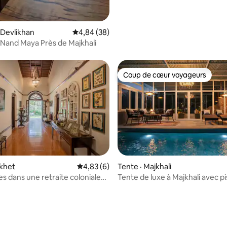
 Devlikhan
Note moyenne de 4,84 sur 5, 38 commentai
4,84 (38)
Nand Maya Près de Majkhali
Coup de cœur voyageurs
Coup de cœur voyageurs
ikhet
Note moyenne de 4,83 sur 5, 6 commentai
4,83 (6)
Tente · Majkhali
 sur 5, 10 commentaires
s dans une retraite coloniale
Tente de luxe à Majkhali avec p
uner et gardien
chauffée | Tarumarg (C)