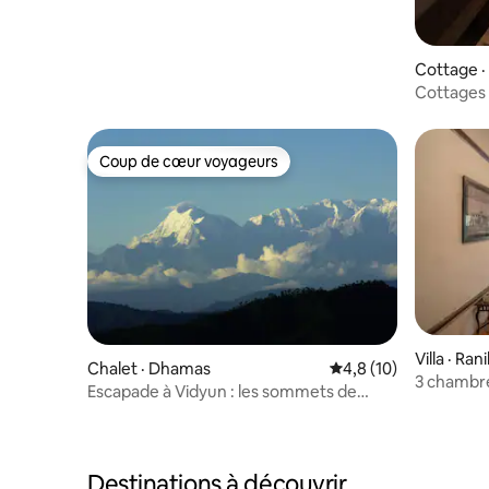
Cottage ·
Cottages 
Coup de cœur voyageurs
Coup de cœur voyageurs
Villa · Ran
Chalet · Dhamas
Note moyenne de 4,8
4,8 (10)
3 chambre
Escapade à Vidyun : les sommets de
avec déje
Ranikhet Almora
Destinations à découvrir