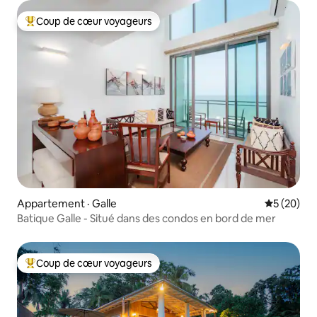
Coup de cœur voyageurs
Coup de cœur voyageurs parmi les plus aimés
Appartement · Galle
Note moye
5 (20)
Batique Galle - Situé dans des condos en bord de mer
Coup de cœur voyageurs
Coup de cœur voyageurs parmi les plus aimés