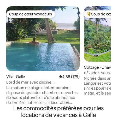
Coup de cœur voyageurs
Coup de cœur 
Coup de cœur voyageurs
Coup de cœur voy
Cottage · Unawat
« Évadez-vous à C
Villa · Galle
Note moyenne de 4,88 sur 5, 1
4,88 (179)
bonheur dans la ju
Nichée dans une ju
Bord de mer avec piscine.
Langur est votre 
Décompressez, détendez-vous,
La maison de plage contemporaine
singes pourraient 
profitez
dispose de grandes chambres ouvertes,
matin, et le seul tr
de hauts plafonds et d'une abondance
oiseaux qui passen
de lumière naturelle. La décoration
seulement 10 minu
Les commodités préférées pour les
blanche est accentuée par des couleurs
célèbres plages d
vives et des textures en bois. Utilisation
Jungle Beach. Dé
locations de vacances à Galle