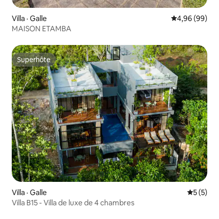
Villa · Galle
Note moyenne
4,96 (99)
MAISON ETAMBA
Superhôte
Superhôte
Villa · Galle
Note moy
5 (5)
Villa B15 - Villa de luxe de 4 chambres