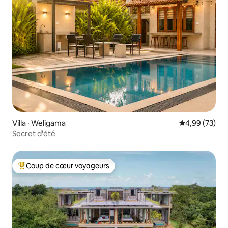
Villa · Weligama
Note moyenne
4,99 (73)
Secret d'été
Coup de cœur voyageurs
Coup de cœur voyageurs parmi les plus aimés