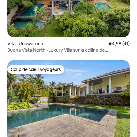
Villa · Unawatuna
Note moyenne
4,98 (41)
Buona Vista North -Luxury Villa sur la colline de
Rummassala
Coup de cœur voyageurs
Coup de cœur voyageurs