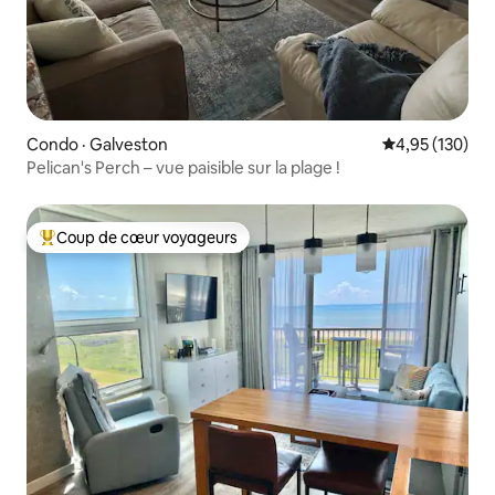
Condo · Galveston
Note moyenne 
4,95 (130)
Pelican's Perch – vue paisible sur la plage !
Coup de cœur voyageurs
Coup de cœur voyageurs parmi les plus aimés