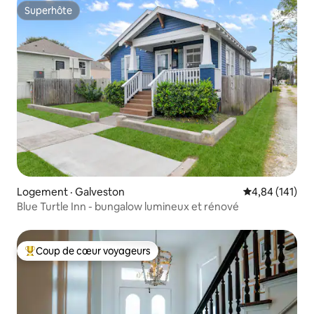
Superhôte
Superhôte
Logement · Galveston
Note moyenne 
4,84 (141)
Blue Turtle Inn - bungalow lumineux et rénové
Coup de cœur voyageurs
Coup de cœur voyageurs parmi les plus aimés