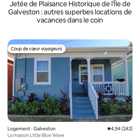
Jetée de Plaisance Historique de l'Île de
marche de la plage| PISCINE
Galveston : autres superbes locations de
vacances dans le coin
Coup de cœur voyageurs
Coup de cœur voyageurs
Logement · Galveston
Note moyenne 
4,94 (242)
La maison Little Blue Wave