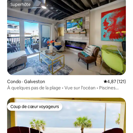
Superhôte
Superhôte
Condo · Galveston
Note moyenne 
4,87 (121)
À quelques pas de la plage • Vue sur l’océan • Piscines
Billy’s Bungalow
Coup de cœur voyageurs
Coup de cœur voyageurs