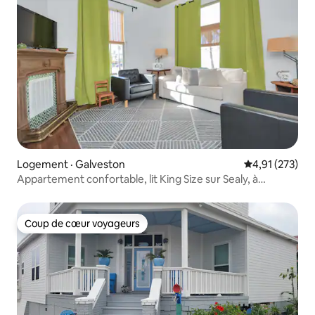
Logement · Galveston
Note moyenne 
4,91 (273)
Appartement confortable, lit King Size sur Sealy, à
quelques pas de Strand !
Coup de cœur voyageurs
Coup de cœur voyageurs