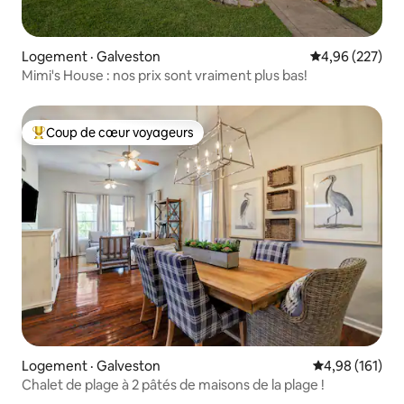
Logement · Galveston
Note moyenne 
4,96 (227)
Mimi's House : nos prix sont vraiment plus bas!
Coup de cœur voyageurs
Coup de cœur voyageurs parmi les plus aimés
Logement · Galveston
Note moyenne 
4,98 (161)
Chalet de plage à 2 pâtés de maisons de la plage !