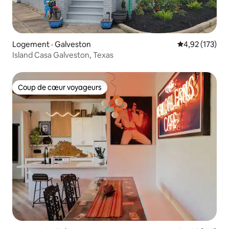
Logement · Galveston
Note moyenne 
4,92 (173)
Island Casa Galveston, Texas
Coup de cœur voyageurs
Coup de cœur voyageurs