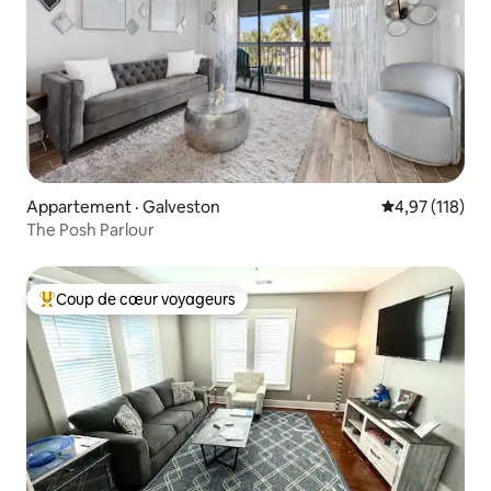
Appartement · Galveston
Note moyenne 
4,97 (118)
The Posh Parlour
Coup de cœur voyageurs
Coup de cœur voyageurs parmi les plus aimés