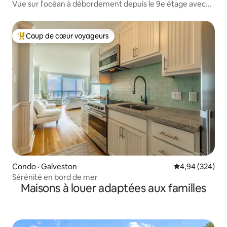
Vue sur l'océan à débordement depuis le 9e étage avec
patio.
Coup de cœur voyageurs
Coup de cœur voyageurs parmi les plus aimés
Condo · Galveston
Note moyenne 
4,94 (324)
Sérénité en bord de mer
Maisons à louer adaptées aux familles