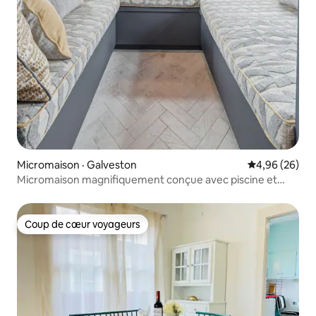
Micromaison · Galveston
Note moyenne
4,96 (26)
Micromaison magnifiquement conçue avec piscine et
2 vélos
Coup de cœur voyageurs
Coup de cœur voyageurs