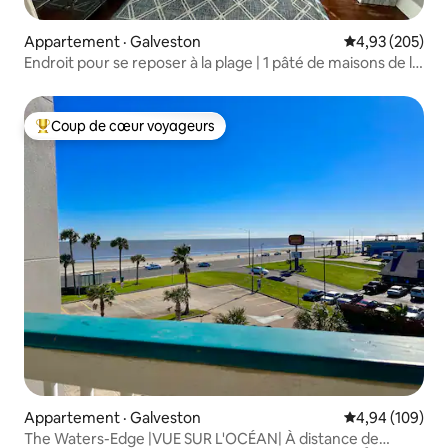
Appartement · Galveston
Note moyenne 
4,93 (205)
Endroit pour se reposer à la plage | 1 pâté de maisons de la
plage | Zone sûre
Coup de cœur voyageurs
Coup de cœur voyageurs parmi les plus aimés
Appartement · Galveston
Note moyenne 
4,94 (109)
The Waters-Edge |VUE SUR L'OCÉAN| À distance de