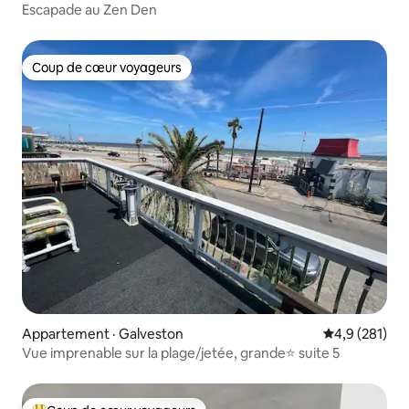
Escapade au Zen Den
Coup de cœur voyageurs
Coup de cœur voyageurs
Appartement · Galveston
Note moyenne
4,9 (281)
Vue imprenable sur la plage/jetée, grande⭐️ suite 5