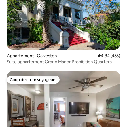
Appartement · Galveston
Note moyenne 
4,84 (455)
Suite appartement Grand Manor Prohibition Quarters
Coup de cœur voyageurs
Coup de cœur voyageurs