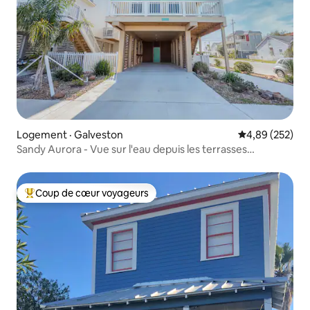
Logement · Galveston
Note moyenne 
4,89 (252)
Sandy Aurora - Vue sur l'eau depuis les terrasses
latérales !
Coup de cœur voyageurs
Coup de cœur voyageurs parmi les plus aimés