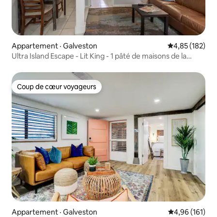
Appartement · Galveston
Note moyenne 
4,85 (182)
Ultra Island Escape - Lit King - 1 pâté de maisons de la
PLAGE
Coup de cœur voyageurs
Coup de cœur voyageurs
Appartement · Galveston
Note moyenne 
4,96 (161)