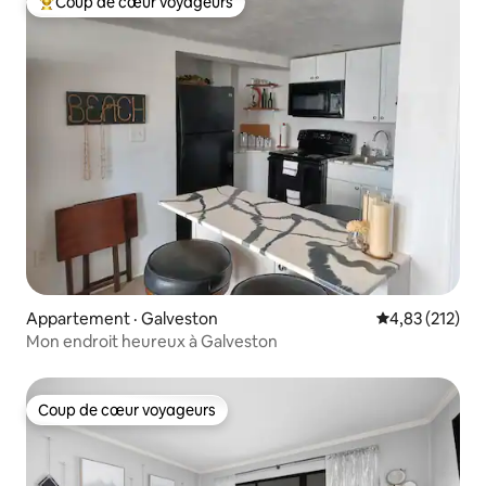
Coup de cœur voyageurs
Coup de cœur voyageurs parmi les plus aimés
Appartement · Galveston
Note moyenne 
4,83 (212)
Mon endroit heureux à Galveston
Coup de cœur voyageurs
Coup de cœur voyageurs