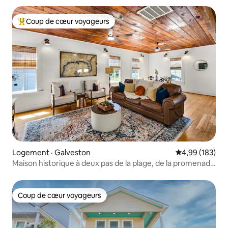
Coup de cœur voyageurs
Coup de cœur voyageurs parmi les plus aimés
Logement · Galveston
Note moyenne 
4,99 (183)
Maison historique à deux pas de la plage, de la promenade
et des croisières
Coup de cœur voyageurs
Coup de cœur voyageurs