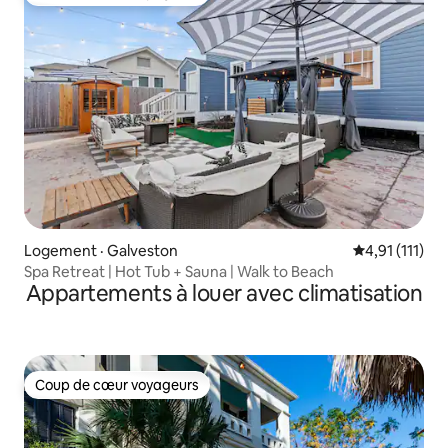
Coup de cœur voyageurs
Logement · Galveston
Note moyenne
4,91 (111)
Spa Retreat | Hot Tub + Sauna | Walk to Beach
Appartements à louer avec climatisation
Coup de cœur voyageurs
Coup de cœur voyageurs