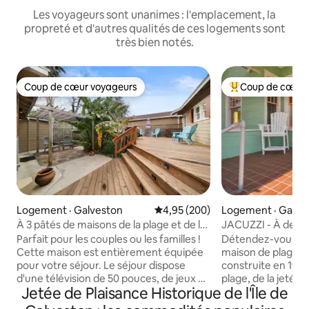
Les voyageurs sont unanimes : l'emplacement, la
propreté et d'autres qualités de ces logements sont
très bien notés.
Coup de cœur voyageurs
Coup de cœur 
Coup de cœur voyageurs
Coup de cœur voy
Logement · Galveston
Note moyenne de 4,95 sur 5, 2
4,95 (200)
Logement · Galve
À 3 pâtés de maisons de la plage et de la
JACUZZI - À deux p
jetée Pleasure! Mur pour photos
DE CAMP! Tortuga
Parfait pour les couples ou les familles !
Détendez-vous en 
Cette maison est entièrement équipée
maison de plage pa
pour votre séjour. Le séjour dispose
construite en 1914
d'une télévision de 50 pouces, de jeux et
plage, de la jetée 
Jetée de Plaisance Historique de l'Île de
d'un bureau si vous avez besoin de
Spot et du boulev
travailler pendant vos vacances. La
fruits de mer ! Gr