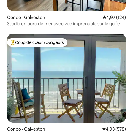
Condo · Galveston
Note moyenne 
4,97 (124)
Studio en bord de mer avec vue imprenable sur le golfe
Coup de cœur voyageurs
Coup de cœur voyageurs parmi les plus aimés
Condo · Galveston
Note moyenne 
4,93 (578)