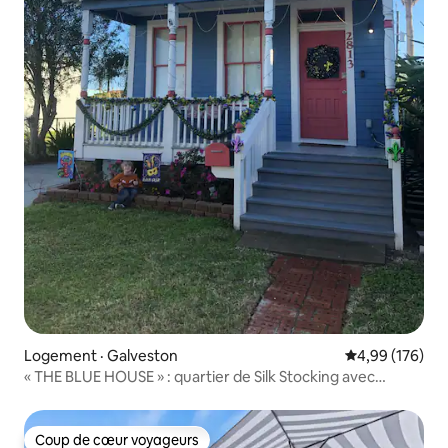
Logement · Galveston
Note moyenne 
4,99 (176)
« THE BLUE HOUSE » : quartier de Silk Stocking avec
piscine
Coup de cœur voyageurs