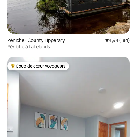
Péniche · County Tipperary
Note moyenne 
4,94 (184)
Péniche à Lakelands
Coup de cœur voyageurs
Coup de cœur voyageurs parmi les plus aimés