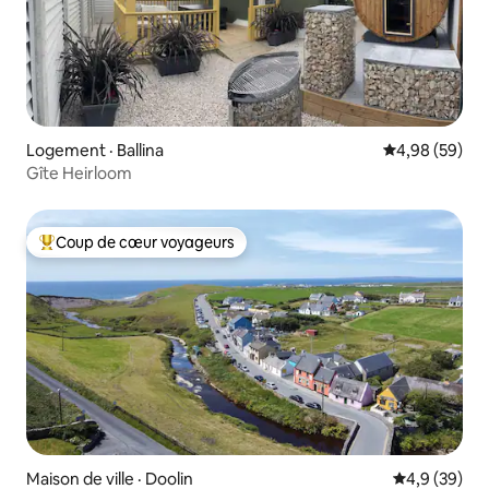
Logement · Ballina
Note moyenne
4,98 (59)
Gîte Heirloom
Coup de cœur voyageurs
Coup de cœur voyageurs parmi les plus aimés
Maison de ville · Doolin
Note moyenn
4,9 (39)