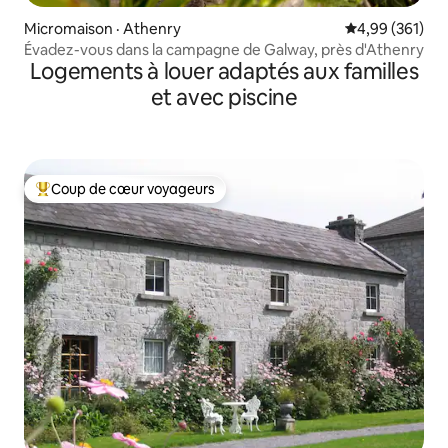
Micromaison · Athenry
Note moyenne 
4,99 (361)
Évadez-vous dans la campagne de Galway, près d'Athenry
Logements à louer adaptés aux familles
et avec piscine
Coup de cœur voyageurs
Coup de cœur voyageurs parmi les plus aimés