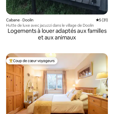
Cabane · Doolin
Note moye
5 (31)
Hutte de luxe avec jacuzzi dans le village de Doolin
Logements à louer adaptés aux familles
et aux animaux
Coup de cœur voyageurs
Coup de cœur voyageurs parmi les plus aimés