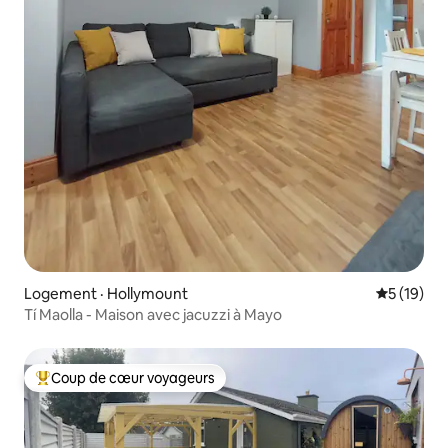
Logement · Hollymount
Note moye
5 (19)
Tí Maolla - Maison avec jacuzzi à Mayo
Coup de cœur voyageurs
Coup de cœur voyageurs parmi les plus aimés