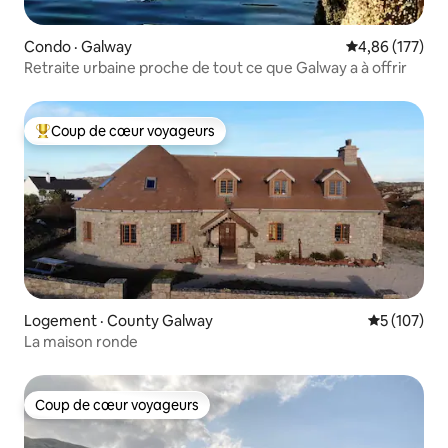
Condo · Galway
Note moyenne 
4,86 (177)
Retraite urbaine proche de tout ce que Galway a à offrir
Coup de cœur voyageurs
Coup de cœur voyageurs parmi les plus aimés
Logement · County Galway
Note moyen
5 (107)
La maison ronde
Coup de cœur voyageurs
Coup de cœur voyageurs