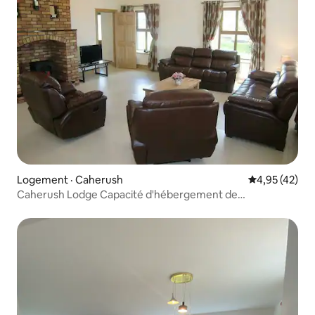
Logement · Caherush
Note moyenne
4,95 (42)
Caherush Lodge Capacité d'hébergement de
10 personnes