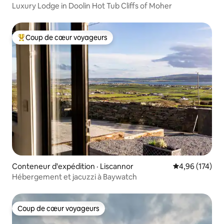
Luxury Lodge in Doolin Hot Tub Cliffs of Moher
Coup de cœur voyageurs
Coup de cœur voyageurs parmi les plus aimés
Conteneur d'expédition · Liscannor
Note moyenne 
4,96 (174)
Hébergement et jacuzzi à Baywatch
Coup de cœur voyageurs
Coup de cœur voyageurs