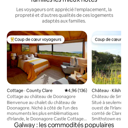
Les voyageurs ont apprécié l'emplacement, la
propreté et d'autres qualités de ces logements
adaptés aux familles.
Coup de cœur voyageurs
Coup de cœur vo
Coup de cœur voyageurs parmi les plus aimés
Coup de cœur vo
Cottage · County Clare
Note moyenne de 4,96 sur 5, 1
4,96 (136)
Château · Kilshan
Cottage au château de Doonagore
Château de Smiths
authentique du XV
Bienvenue au chalet du château de
Situé à seulement 
Doonagore. Niché à côté de l'un des
ouest de l'Irlande
monuments les plus emblématiques
comté de Clare, l
d'Irlande, le Doonagore Castle Cottage a
Smithstown est l'e
Galway : les commodités populaires
été méticuleusement rénové par les
commencer votre a