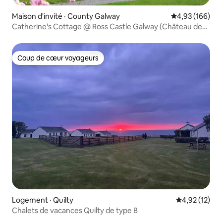
Maison d'invité · County Galway
Note moyenne 
4,93 (166)
Catherine's Cottage @ Ross Castle Galway (Château de
Ross)
Coup de cœur voyageurs
Coup de cœur voyageurs
Logement · Quilty
Note moyenne
4,92 (12)
Chalets de vacances Quilty de type B