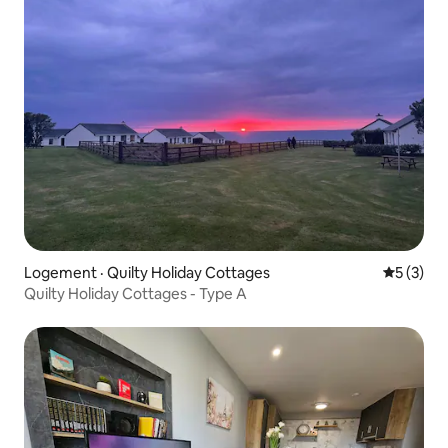
Logement · Quilty Holiday Cottages
Note moy
5 (3)
Quilty Holiday Cottages - Type A