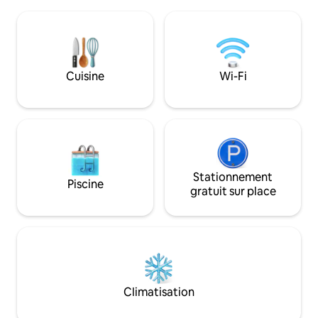
pourtant très calme. Une église à
idéal pour une pa
proximité, à l'intérieur, cependant, on
votre porte, la zone
n'entend rien, à partir de 00:00, elle ne
« Witi » avec ses 
sonne plus. L'appartement est très
vous invite à fair
agréable, grand, propre, lumineux et
pied et à vélo. Ju
nouvellement meublé. Sentez-vous les
se trouve le rest
Cuisine
Wi-Fi
bienvenus. Carpe Diem 🦋
Stationnement
Piscine
gratuit sur place
Climatisation