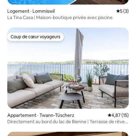
Logement · Lommiswil
Note moy
5 (3)
La Tina Casa | Maison-boutique privée avec piscine
Coup de cœur voyageurs
Coup de cœur voyageurs
Appartement · Twann-Tüscherz
Note moyenne
4,87 (15)
Directement au bord du lac de Bienne | Terrasse de rêve |
2 salles de bain