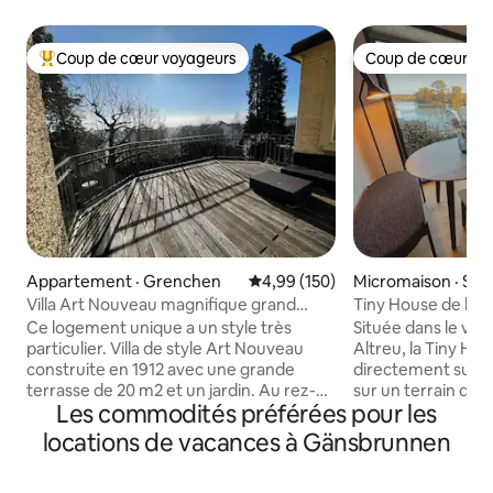
Coup de cœur voyageurs
Coup de cœur vo
Coup de cœur voyageurs parmi les plus aimés
Coup de cœur vo
Appartement · Grenchen
Note moyenne de 4,99 sur 5, 1
4,99 (150)
Micromaison · Sel
Villa Art Nouveau magnifique grand
Tiny House de luxe
appartement
Ce logement unique a un style très
Située dans le vil
particulier. Villa de style Art Nouveau
Altreu, la Tiny Ho
construite en 1912 avec une grande
directement sur les
terrasse de 20 m2 et un jardin. Au rez-
sur un terrain de 
Les commodités préférées pour les
de-chaussée surélevé, un grand
hébergement mode
appartement de 80 m2 avec tout ce que
avec une vue impre
locations de vacances à Gänsbrunnen
vous pouvez désirer. Nous prenons soin
Entièrement équip
de l'ambiance. Proche du centre et
l'essentiel, cette 