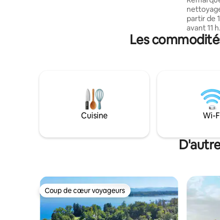
train/S-Bahn jusqu'à Munich ; train pour la
nettoyage 
randonnée en montagne et le ski jusqu'à
partir de 
Garmisch, Mittenwald, Oberammergau.
avant 11 h. Profitez de cette vi
Les commodités 
exclusive
sur la ri
5 chambres
piscine m
barbecue, 
terrasses
magnifique
parfait po
de 11 per
Cuisine
Wi-F
sites inc
Bavière s
D'autr
Coup de cœur voyageurs
Coup de cœur voyageurs