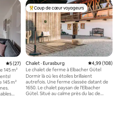
Logement
Coup de cœur voyageurs
Coup de
Coup de cœur voyageurs parmi les plus aimés
Coup de
«Haus mit
de jeux
Sans coro
d'un séjo
idyllique
sauna extéri
sud de Munich. La mais
chambres,
cuisine b
d'un salo
Chalet · Eurasburg
Note moyenne de 4,99 
4,99 (108)
Note moyenne de 5 sur 5, 27 commentaires
5 (27)
et d'une t
Le chalet de ferme à Elbacher Gütel
e 145 m²
total et 
Dormir là où les étoiles brillaient
ents!
voulons o
autrefois. Une ferme classée datant de
e 145 m²
logement
1650. Le chalet paysan de l'Elbacher
nnes.
temps de
Gütel. Situé au calme près du lac de
tables
toujours
Starnberg. Réinterprété comme une
salles de
maison de vacances design. Plus de
r ouvert
175 m² d'espace pour passer du temps
souvenirs
ensemble. Calme. Ouvert. Constant.
Pour jusqu'à 10 personnes. Deux foyers.
ux de
res
Cuisine-salle à manger avec grande
rées
table. Trois chambres. Le sauna. Jardin et
ment