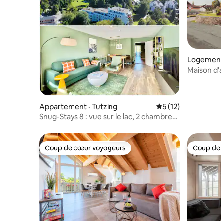
Logement 
Maison d'
climat av
Appartement · Tutzing
Note moyenne de 5
5 (12)
Snug-Stays 8 : vue sur le lac, 2 chambres
et 2 balcons
Coup de cœur voyageurs
Coup de
Coup de cœur voyageurs
Coup de