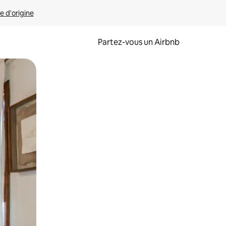
e d'origine
Partez-vous un Airbnb
et en les faisant glisser.