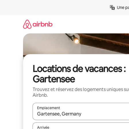
Aller
Une pa
directement
au
contenu
Locations de vacances :
Gartensee
Trouvez et réservez des logements uniques su
Airbnb.
Emplacement
Quand les résultats sont affichés, parcourez-les en 
Arrivée