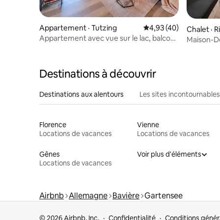
Appartement · Tutzing
Note moyenne de 4,93
4,93 (40)
Chalet · 
Appartement avec vue sur le lac, balcon
ee
Maison-De
et climatisation
sur Mont
Destinations à découvrir
Destinations aux alentours
Les sites incontournables
Florence
Vienne
Locations de vacances
Locations de vacances
Gênes
Voir plus d'éléments
Locations de vacances
Airbnb
Allemagne
Bavière
Gartensee
© 2026 Airbnb, Inc.
Confidentialité
Conditions génér