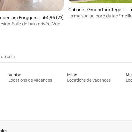
Cabane · Gmund am Tegerns
ee
La maison au bord du lac *meill
 sur 5, 40 commentaires
Rieden am Forggens
Note moyenne de 4,96 sur 5, 23 commentai
4,96 (23)
emplacement avec ponton pri
sign-Salle de bain privée-Vue
agn
 du coin
Venise
Milan
Mu
Locations de vacances
Locations de vacances
Loc
ales