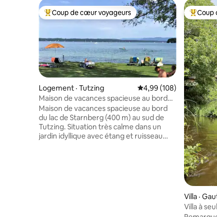
Coup de cœur voyageurs
Coup 
Coup de cœur voyageurs parmi les plus aimés
Coup de 
Logement · Tutzing
Note moyenne de 4,99 
4,99 (108)
Maison de vacances spacieuse au bord
du lac de Starnberg
Maison de vacances spacieuse au bord
du lac de Starnberg (400 m) au sud de
Tutzing. Situation très calme dans un
jardin idyllique avec étang et ruisseau
(donc pas adapté aux enfants). Rez-de-
chaussée : salon et salle à manger,
terrasse, cuisine, toilettes. 1er étage : 2
chambres, salle de bains, balcon. 2ème
étage : 1 chambre, salle de bains, balcon.
À proximité : lac, plage, centre
Villa · Ga
commercial, auberge, Biergarten, belles
Villa à s
pistes cyclables. De la gare (2 km) :
290 m², p
Remarque 