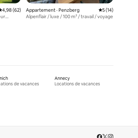
Note moyenne de 4,98 sur 5, 62 commentaires
4,98 (62)
Appartement · Penzberg
Note moyenne de 5
5 (14)
eur
Alpenflair / luxe / 100 m² / travail / voyage
res
vé*
nich
Annecy
ations de vacances
Locations de vacances