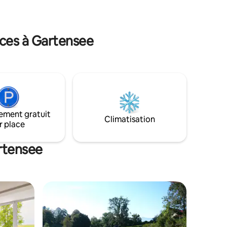
salon extérieur. Un endroit pour arriver.
sir.
Pour se déconnecter. Pour les familles.
space et
Pour les cercles d'amis. Pour des temps
pour des
d'arrêt communs.
nces à Gartensee
ement gratuit
Climatisation
r place
rtensee
les plus aimés