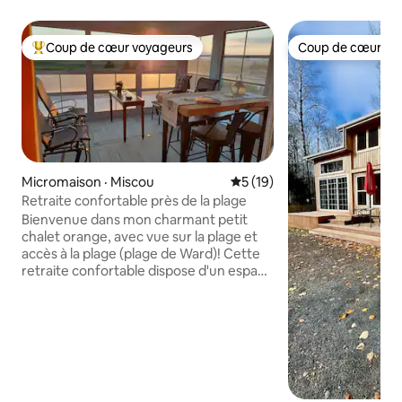
Coup de cœur voyageurs
Coup de cœur vo
Coup de cœur voyageurs parmi les plus aimés
Coup de cœur vo
Micromaison · Miscou
Note moyenne de 5 sur 5, 
5 (19)
Retraite confortable près de la plage
Bienvenue dans mon charmant petit
chalet orange, avec vue sur la plage et
accès à la plage (plage de Ward)! Cette
retraite confortable dispose d'un espace
entièrement meublé et d'une connexion
Internet, parfaite pour se détendre. Il
dispose d'une chambre queen size et
d'un canapé convertible au rez-de-
chaussée. Profitez de la tranquillité de la
nature, de l'accès aux zones
d'observation des oiseaux, du kitesurf et