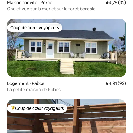
Maison d'invité · Percé
Note moyenne
4,75 (32)
Chalet vue sur la mer et sur la foret boreale
Coup de cœur voyageurs
Coup de cœur voyageurs
Logement · Pabos
Note moyenne
4,91 (92)
La petite maison de Pabos
Coup de cœur voyageurs
Coup de cœur voyageurs parmi les plus aimés