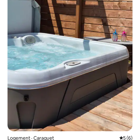
Logement · Caraquet
Note moy
5 (6)