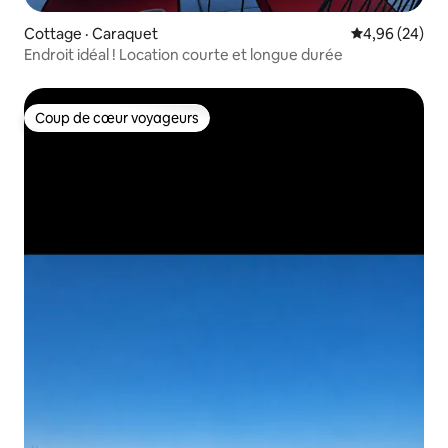
Cottage · Caraquet
Note moyenne
4,96 (24)
Endroit idéal ! Location courte et longue durée
Coup de cœur voyageurs
Coup de cœur voyageurs