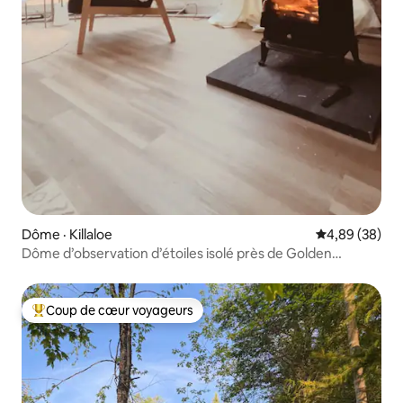
Dôme · Killaloe
Note moyenne
4,89 (38)
Dôme d’observation d’étoiles isolé près de Golden
Lake • du luxe
Coup de cœur voyageurs
Coup de cœur voyageurs parmi les plus aimés