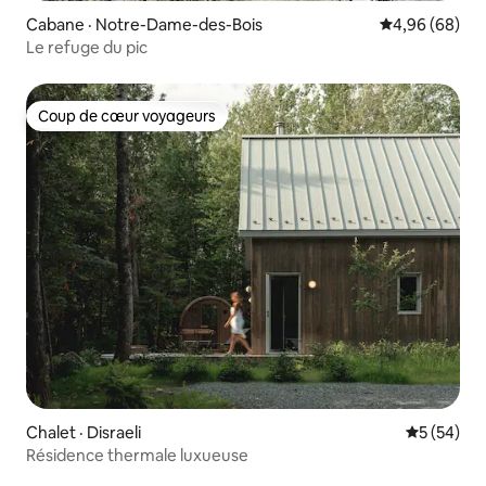
Cabane · Notre-Dame-des-Bois
Note moyenne
4,96 (68)
Le refuge du pic
Coup de cœur voyageurs
Coup de cœur voyageurs
Chalet · Disraeli
Note moye
5 (54)
Résidence thermale luxueuse