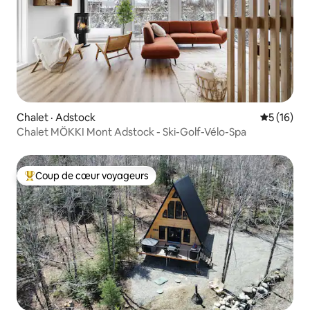
Chalet · Adstock
Note moye
5 (16)
Chalet MÖKKI Mont Adstock - Ski-Golf-Vélo-Spa
Coup de cœur voyageurs
Coup de cœur voyageurs parmi les plus aimés