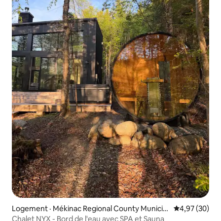
Logement · Mékinac Regional County Municip
Note moyenne
4,97 (30)
ality
Chalet NYX - Bord de l'eau avec SPA et Sauna