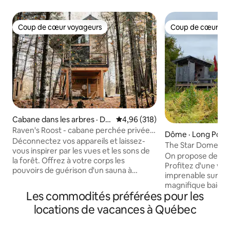
Coup de cœur voyageurs
Coup de cœur vo
Coup de cœur voyageurs
Coup de cœur vo
Cabane dans les arbres · Do
Note moyenne de 4,96 sur 5, 3
4,96 (318)
rset
Raven's Roost - cabane perchée privée
Dôme · Long Poin
de luxe avec sauna
Déconnectez vos appareils et laissez-
The Star Dome at t
vous inspirer par les vues et les sons de
Retreat !
On propose des séj
la forêt. Offrez à votre corps les
Profitez d'une vu
pouvoirs de guérison d'un sauna à
imprenable sur le c
l'eucalyptus. Rafraîchissez-vous sous la
magnifique baie de 
douche extérieure, observez les étoiles,
Les commodités préférées pour les
Dome, situé dans u
lisez un livre, jouez au Scrabble, coloriez
près du bâtiment d
locations de vacances à Québec
ou écrivez. Chantez avec les loups,
Dome offre une e
patinez dans la forêt, faites du canoë, de
un foyer au propan
l'escalade, de la natation, du ski ou de la