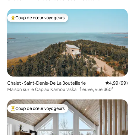
Coup de cœur voyageurs
Coup de cœur voyageurs parmi les plus aimés
Chalet · Saint-Denis-De La Bouteillerie
Note moyenne
4,99 (99)
Maison sur le Cap au Kamouraska | fleuve, vue 360°
Coup de cœur voyageurs
Coup de cœur voyageurs parmi les plus aimés