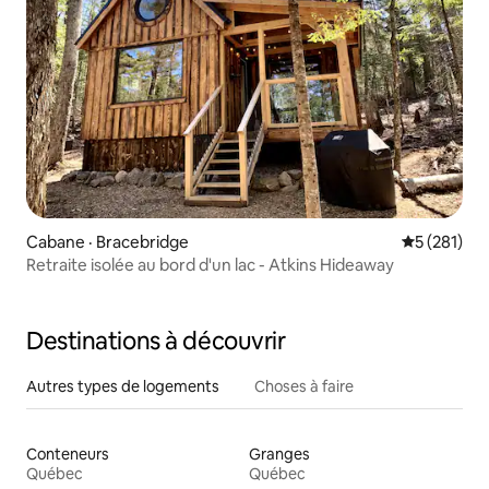
Cabane · Bracebridge
Note moyen
5 (281)
Retraite isolée au bord d'un lac - Atkins Hideaway
Destinations à découvrir
Autres types de logements
Choses à faire
Conteneurs
Granges
Québec
Québec