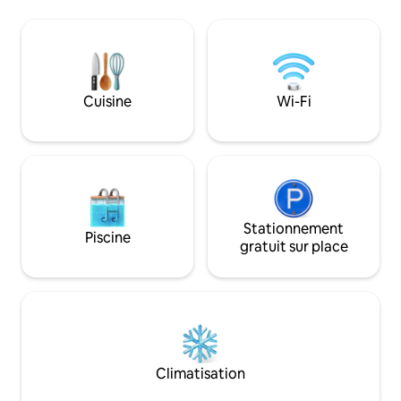
transparent pour l
motoneige sur le sentier OFSC,
étoiles. La terras
accessible directement depuis le
extérieure compre
logement. La ville pittoresque de Dorset
tous les ustensile
est au centre de l'un des paysages les
chaude, toilettes
plus impressionnants du Canada.
votre détente ave
Évadez-vous. Expirez.
Cuisine
Wi-Fi
finlandais en bois 
froide à 50 $ de l'
Stationnement
Piscine
gratuit sur place
Climatisation