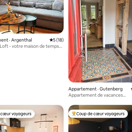
ent · Argenthal
Note moyenne de 5 sur 5, 18 commentai
5 (18)
 sur 5, 24 commentaires
oft - votre maison de temps
 jusqu'à 4 pers.
Appartement · Gutenberg
Appartement de vacances
« Fahrerlager »
 cœur voyageurs
Coup de cœur voyageurs
 cœur voyageurs
Coup de cœur voyageurs parmi 