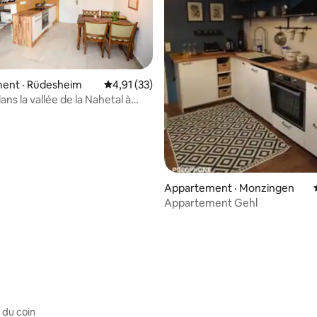
ent · Rüdesheim
Note moyenne de 4,91 sur 5, 33 commentai
4,91 (33)
dans la vallée de la Nahetal à
desheim
Appartement · Monzingen
Appartement Gehl
 sur 5, 16 commentaires
 du coin