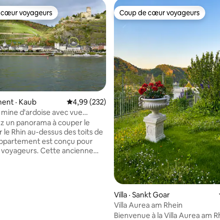
 cœur voyageurs
Coup de cœur voyageurs
 cœur voyageurs
Coup de cœur voyageurs
ent · Kaub
Note moyenne de 4,99 sur 5, 232 commentai
4,99 (232)
mine d'ardoise avec vue
 sur la rivière
z un panorama à couper le
r le Rhin au-dessus des toits de
L'appartement est conçu pour
x voyageurs. Cette ancienne
leillée se niche contre la roche
nid d'hirondelle, directement
 Gutenfels et le long du sentier
 sur 5, 12 commentaires
, loin du bruit des trains et de la
Villa · Sankt Goar
n. Profitez de la terrasse
Villa Aurea am Rhein
sous la vigne et du jardin
Bienvenue à la Villa Aurea am R
aromatiques. Depuis votre pré