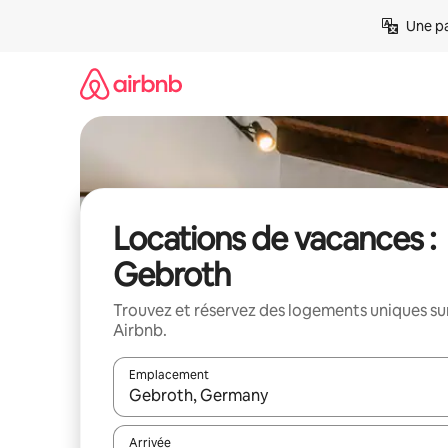
Aller
Une pa
directement
au
contenu
Locations de vacances :
Gebroth
Trouvez et réservez des logements uniques su
Airbnb.
Emplacement
Quand les résultats sont affichés, parcourez-les en 
Arrivée