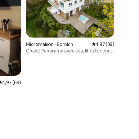
res
Micromaison · Bornich
Note moyenne de 4,97
4,97 (39)
Chalet Panorama avec spa, lit extérieur
et cinéma
Note moyenne de 4,97 sur 5, 64 commentaires
4,97 (64)