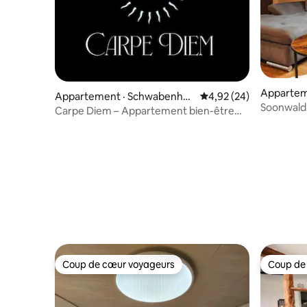
Appartem
Appartement · Schwabenhei
Note moyenne de 4,92
4,92 (24)
SoonwaldL
m an der Selz
Carpe Diem – Appartement bien-être
en temps |
avec sauna et bain à remous
Coup de cœur voyageurs
Coup de
Coup de cœur voyageurs
Coup de