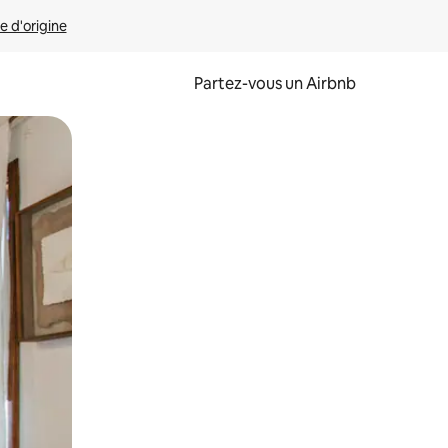
e d'origine
Partez-vous un Airbnb
et en les faisant glisser.