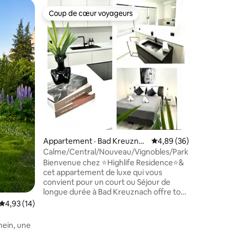
Maison d
Coup de cœur voyageurs
Coup
Coup de cœur voyageurs
Coup de
eim
Appartem
charmant 
Visitez 
calme et
Meddersh
viticole 
nous aime
expérienc
terrain. 
avec les 
res
Meddersh
domaines
Monzinge
Le réfrig
Appartement · Bad Kreuznac
Note moyenne de 4,89
4,89 (36)
rempli et
h
Calme/Central/Nouveau/Vignobles/Parking/Netflix/
peuvent 
Bienvenue chez ⭐️Highlife Residence⭐️&
individue
cet appartement de luxe qui vous
convient pour un court ou Séjour de
longue durée à Bad Kreuznach offre tout
- 2 chambres avec lits doubles
Note moyenne de 4,93 sur 5, 14 commentaires
4,93 (14)
confortables - Canapé-lit (1 place) - Salle
de bain + wc séparé - Smart TV et Netflix
hein, une