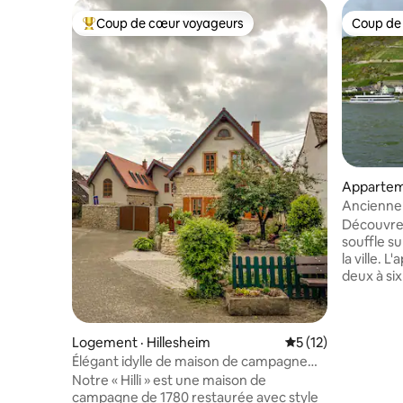
Coup de cœur voyageurs
Coup de
Coup de cœur voyageurs parmi les plus aimés
Coup de
Appartem
Ancienne 
magnifique
Découvre
souffle su
la ville. 
deux à si
mine enso
comme un 
sous Burg
Logement · Hillesheim
Note moyenne de 5
5 (12)
Rheinsteig
circulatio
Élégant idylle de maison de campagne
ombragée 
avec jardin et sauna
Notre « Hilli » est une maison de
d'herbes 
campagne de 1780 restaurée avec style