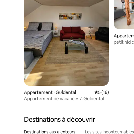
Appartem
petit nid 
55593 Rü
Appartement · Guldental
Note moyenne de 5
5 (16)
Appartement de vacances à Guldental
Destinations à découvrir
Destinations aux alentours
Les sites incontournables