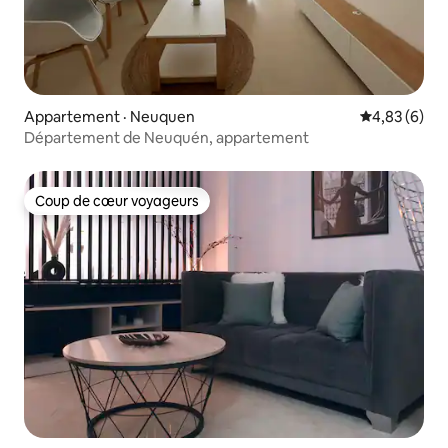
Appartement · Neuquen
Note moyenn
4,83 (6)
Département de Neuquén, appartement
Coup de cœur voyageurs
Coup de cœur voyageurs