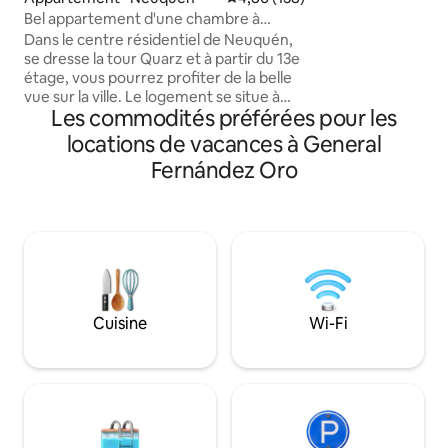
recherchent la tran
Bel appartement d'une chambre à
s'éloigner trop du 
Neuquén
Dans le centre résidentiel de Neuquén,
quartier Santa Ge
se dresse la tour Quarz et à partir du 13e
maisons du belvédè
étage, vous pourrez profiter de la belle
Neuquén. Parfait 
vue sur la ville. Le logement se situe à
d'affaires ou les 
Les commodités préférées pour les
200 m d'un supermarché (La Anónima),
conçu pour que vo
à 500 m du Shopping Alto Comahue
locations de vacances à General
reposer, travailler
(Coto) et à 600 m du centre bancaire.
facilement.
Fernández Oro
L'appartement dispose d'une chambre,
d'un salon-salle à manger, d'une cuisine
et d'une salle de bains avec baignoire ; il
dispose du wifi, de 2 TV avec Cablevision,
d'un lit king size, d'un canapé-lit, d'une
table avec 4 chaises, d'un réfrigérateur
avec congélateur, d'un micro-ondes,
d'un grille-pain, de la vaisselle et d'autres
Cuisine
Wi-Fi