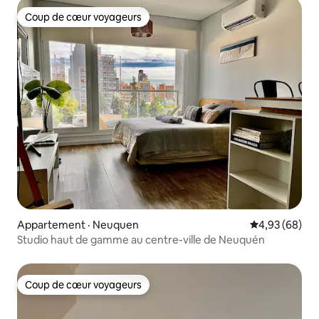
Coup de cœur voyageurs
Coup de cœur voyageurs
Appartement · Neuquen
Note moyenne
4,93 (68)
Studio haut de gamme au centre-ville de Neuquén
Coup de cœur voyageurs
Coup de cœur voyageurs