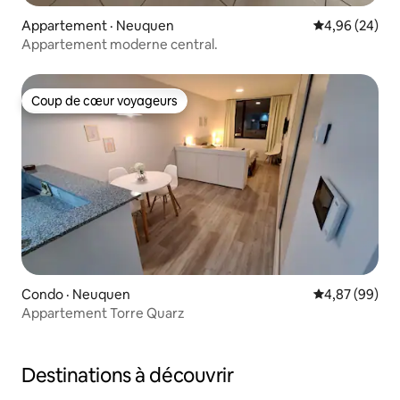
Appartement · Neuquen
Note moyenne
4,96 (24)
Appartement moderne central.
Coup de cœur voyageurs
Coup de cœur voyageurs
Condo · Neuquen
Note moyenne
4,87 (99)
Appartement Torre Quarz
Destinations à découvrir