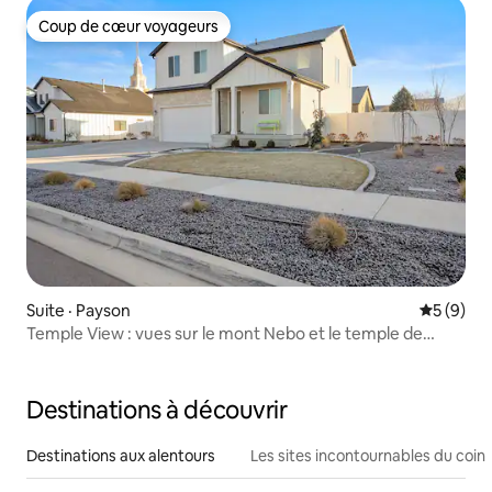
Coup de cœur voyageurs
Coup de cœur voyageurs
Suite · Payson
Note moy
5 (9)
Temple View : vues sur le mont Nebo et le temple de
Payson
Destinations à découvrir
Destinations aux alentours
Les sites incontournables du coin