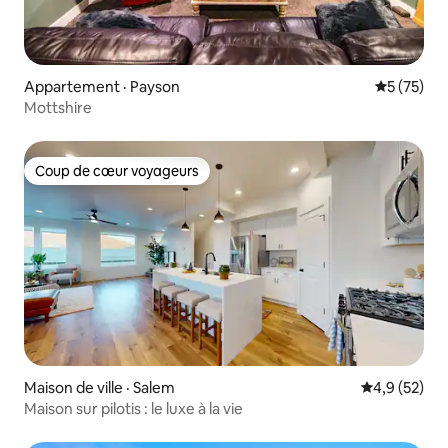
Appartement · Payson
Note moye
5 (75)
Mottshire
Coup de cœur voyageurs
Coup de cœur voyageurs
Maison de ville · Salem
Note moyenn
4,9 (52)
Maison sur pilotis : le luxe à la vie