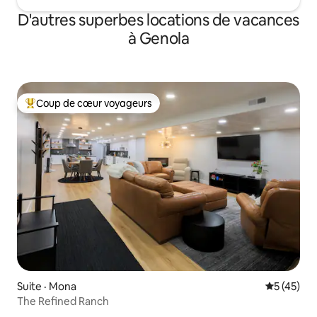
D'autres superbes locations de vacances
à Genola
Coup de cœur voyageurs
Coup de cœur voyageurs parmi les plus aimés
Suite · Mona
Note moye
5 (45)
The Refined Ranch