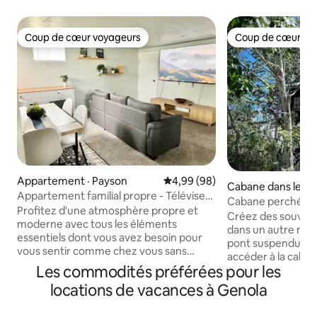
Coup de cœur voyageurs
Coup de cœur vo
Coup de cœur voyageurs
Coup de cœur vo
Appartement · Payson
Note moyenne de 4,99 sur 5, 
4,99 (98)
Cabane dans les ar
Appartement familial propre - Téléviseur
phi
Cabane perchée e
de 75 po et Xbox - Animaux de
Profitez d'une atmosphère propre et
fantastique
Créez des souvenir
compagnie acceptés
moderne avec tous les éléments
dans un autre mon
essentiels dont vous avez besoin pour
pont suspendu de
vous sentir comme chez vous sans
accéder à la caban
dépasser votre budget! À moins de
Les commodités préférées pour les
vraiment unique,
5 minutes de la sortie de l'autoroute I-15
arbre géant! Avec une ambiance de
locations de vacances à Genola
et à proximité d'un Walmart. Conçu pour
chalet rustique e
les familles, notre appartement
d'arbres qui s'élè