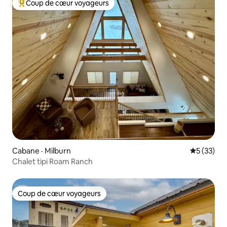
Coup de cœur voyageurs
Coup de cœur voyageurs parmi les plus aimés
Cabane · Milburn
Note moye
5 (33)
Chalet tipi Roam Ranch
Coup de cœur voyageurs
Coup de cœur voyageurs