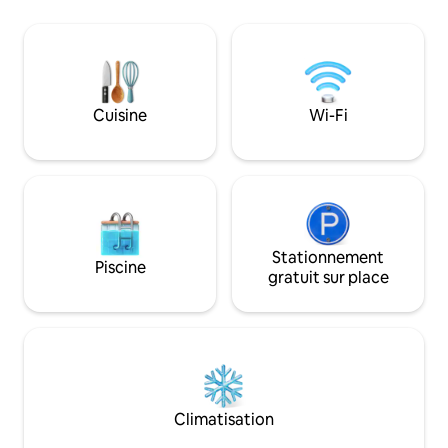
abordable mais confortable peut
plafond. Détendez
accueillir jusqu'à 8 + 1 bébé Nous
admirant la vue im
sommes idéalement situés à 2 miles du
montagnes enneigé
temple de Payson et à seulement 1,8
coule, et en observ
miles de Payson Canyon. Nous
oiseaux sauvages 
acceptons jusqu'à 2 chiens (pas de
fabuleuses terrass
Cuisine
Wi-Fi
chats), et notre cour entièrement
arbres. Offrez-vou
clôturée offre aux chiens et aux enfants
dans un magnifique
beaucoup d'espace pour courir et jouer
s'mores dans un s
en toute sécurité.
Stationnement
Piscine
gratuit sur place
Climatisation