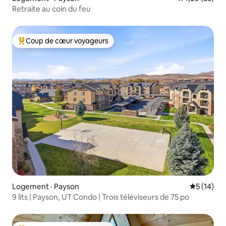
Retraite au coin du feu
Coup de cœur voyageurs
Coup de cœur voyageurs parmi les plus aimés
Logement · Payson
Note moye
5 (14)
9 lits | Payson, UT Condo | Trois téléviseurs de 75 po