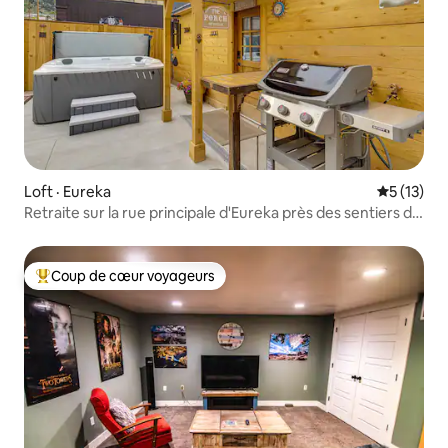
Loft · Eureka
Note moye
5 (13)
Retraite sur la rue principale d'Eureka près des sentiers de
VTT et des mines
Coup de cœur voyageurs
Coup de cœur voyageurs parmi les plus aimés