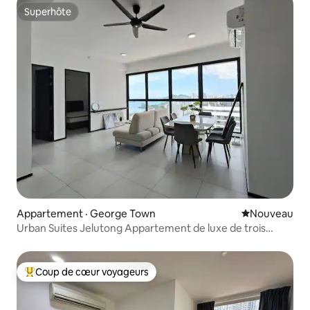
Superhôte
Superhôte
Appartement · George Town
Nouvel hébe
Nouveau
Urban Suites Jelutong Appartement de luxe de trois
chambres et deux salles de bain, pouvant accueillir 7
personnes, idéal pour les voyages en famille -1B-09
Coup de cœur voyageurs
Coup de cœur voyageurs parmi les plus aimés