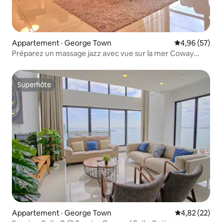
Appartement · George Town
Note moyenne
4,96 (57)
Préparez un massage jazz avec vue sur la mer Coway
près de GMC
Superhôte
Superhôte
Appartement · George Town
Note moyenne
4,82 (22)