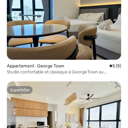
Appartement · George Town
Note moy
5 (9)
Studio confortable et classique à GeorgeTown au
22 Macalisterz
Superhôte
Superhôte