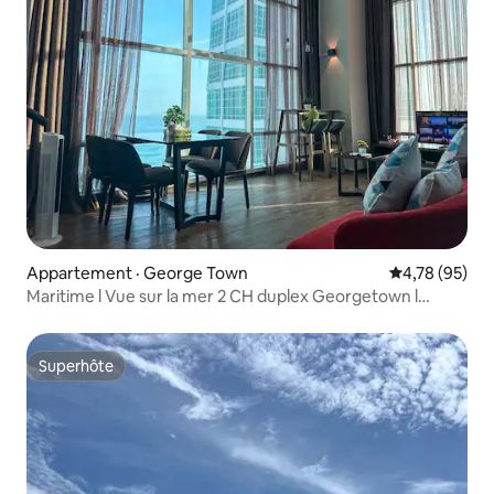
Appartement · George Town
Note moyenne
4,78 (95)
Maritime l Vue sur la mer 2 CH duplex Georgetown l
8 personnes
Superhôte
Superhôte