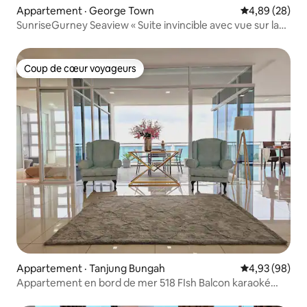
Appartement · George Town
Note moyenne
4,89 (28)
SunriseGurney Seaview « Suite invincible avec vue sur la
mer et le lever du soleil »
Coup de cœur voyageurs
Coup de cœur voyageurs
Appartement · Tanjung Bungah
Note moyenne
4,93 (98)
Appartement en bord de mer 518 FIsh Balcon karaoké
Vue sur la mer