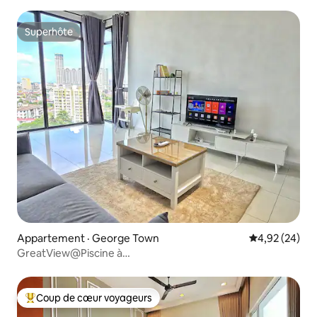
Superhôte
Superhôte
Appartement · George Town
Note moyenne
4,92 (24)
GreatView@Piscine à
débordement#Georgetown#1_8pax
Coup de cœur voyageurs
Coup de cœur voyageurs parmi les plus aimés