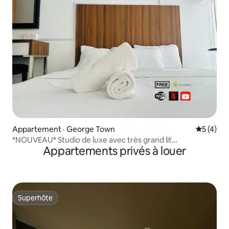
Appartement · George Town
Note moy
5 (4)
*NOUVEAU* Studio de luxe avec très grand lit
Appartements privés à louer
(2 à 4 personnes) à Georgetown
Superhôte
Superhôte