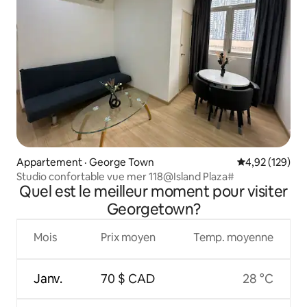
Appartement · George Town
Note moyenne 
4,92 (129)
Studio confortable vue mer 118@Island Plaza#
Quel est le meilleur moment pour visiter
Georgetown?
Mois
Prix moyen
Temp. moyenne
Janv.
70 $ CAD
28 °C