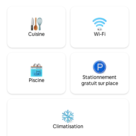
zone UNESCO ★ Sèche-cheveux et
2 km, vous trouver
machine à café Nespresso haut de
de restaurants, de
gamme ★ WiFi haut débit ★ Chargeur
Starbucks, un Sub
de véhicule électrique disponible (des
massages abordable
frais s'appliquent) ★ Accès gratuit à la
min en voiture du
piscine et à la salle d'entraînement
Escape. * À 25 min
Cuisine
Wi-Fi
★ Dépanneur en bas ★ Idéal pour les
Georgetown Herita
voyages médicaux – À 400 m de Loh
voiture de Gurney,
Guan Lye, à 5 minutes de Gleneagles et
l'hypermarché Lo
de l'Island Hospital
Stationnement
Piscine
gratuit sur place
Climatisation