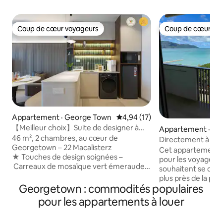
Coup de cœur voyageurs
Coup de cœur vo
Coup de cœur voyageurs
Coup de cœur vo
Appartement · George Town
Note moyenne de 4,94 sur 5, 
4,94 (17)
【Meilleur choix】Suite de designer à
Appartement · Bat
Georgetown avec piscine à
46 m², 2 chambres, au cœur de
hi
Directement à la 
débordement
Georgetown – 22 Macalisterz
sur la mer~ @ By 
Cet appartement 
★ Touches de design soignées –
pour les voyageurs
Carreaux de mosaïque vert émeraude
souhaitent se dét
associés à des finitions en noyer aux
plus près de la plage (accès direct
tons chauds ★ Sommeil de qualité
Georgetown : commodités populaires
plage) * * Lisez le règlement intérieur ou
hôtelière – Matelas Slumberland King
envoyez une dema
pour les appartements à louer
★ Emplacement de choix – à quelques
avant de réserver.
minutes de Komtar, de Gurney et de la
compris les enfants) * Dans un ray