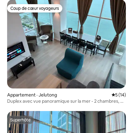
Coup de cœur voyageurs
Coup de cœur voyageurs
Appartement · Jelutong
Note moye
5 (14)
Duplex avec vue panoramique sur la mer - 2 chambres, 6
personnes
Superhôte
Superhôte