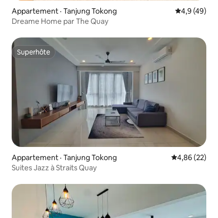
Appartement · Tanjung Tokong
Note moyenn
4,9 (49)
Dreame Home par The Quay
Superhôte
Superhôte
Appartement · Tanjung Tokong
Note moyenne
4,86 (22)
Suites Jazz à Straits Quay