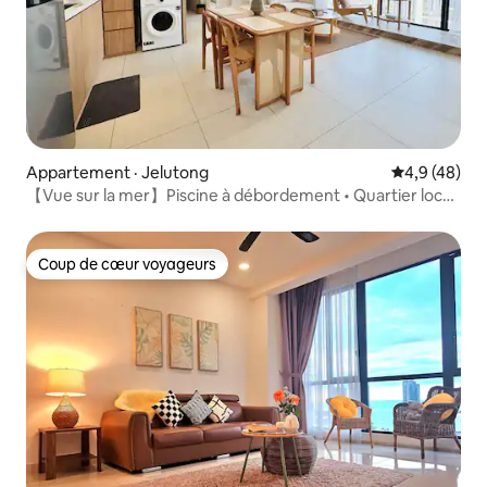
Appartement · Jelutong
Note moyenn
4,9 (48)
【Vue sur la mer】Piscine à débordement • Quartier local
• 5 personnes
Coup de cœur voyageurs
Coup de cœur voyageurs