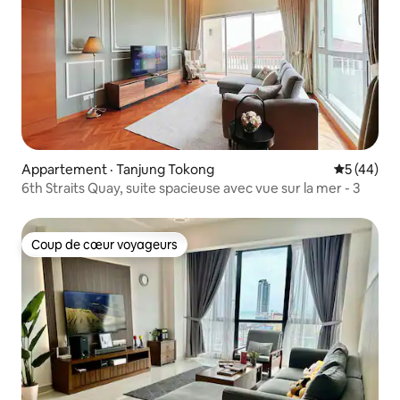
Appartement · Tanjung Tokong
Note moye
5 (44)
6th Straits Quay, suite spacieuse avec vue sur la mer - 3
Coup de cœur voyageurs
Coup de cœur voyageurs