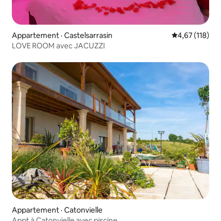
Appartement · Castelsarrasin
Note moyenne 
4,67 (118)
LOVE ROOM avec JACUZZI
Appartement · Catonvielle
Appt à Catonvielle avec piscine