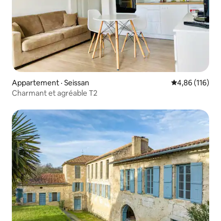
Appartement · Seissan
Note moyenne 
4,86 (116)
Charmant et agréable T2