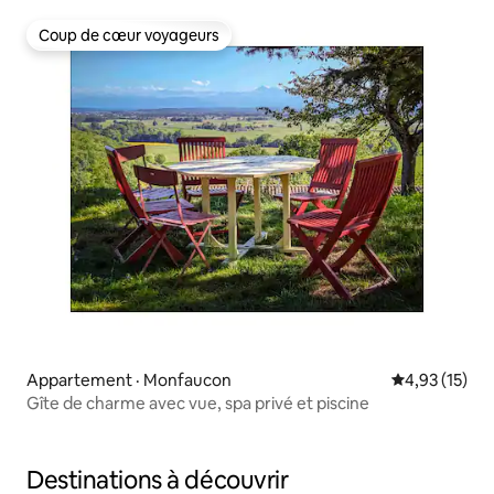
Coup de cœur voyageurs
Coup de cœur voyageurs
Appartement · Monfaucon
Note moyenne
4,93 (15)
Gîte de charme avec vue, spa privé et piscine
Destinations à découvrir