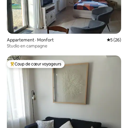
Appartement · Monfort
Note moye
5 (26)
Studio en campagne
Coup de cœur voyageurs
Coup de cœur voyageurs parmi les plus aimés