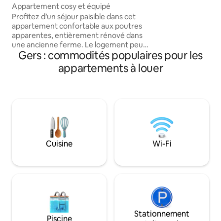
er
Appartement cosy et équipé
micro-ondes, lave
Profitez d’un séjour paisible dans cet
→ AMBIANCE SEREI
appartement confortable aux poutres
missions professi
apparentes, entièrement rénové dans
PRATIQUE : parking
une ancienne ferme. Le logement peut
immédiate → Wi-F
Gers : commodités populaires pour les
accueillir jusqu’à 4 personnes : une
confortable, Climatisation,
chambre avec un lit double, un canapé-
DRAPS ET SERVIE
appartements à louer
lit dans le salon, une cuisine équipée, une
salle d’eau, un espace repas/bureau, TV
et WiFi. Parking disponible sur place et
local pour vélos. Restaurant et supérette
(jeudi fermé) accessibles à pieds.
Emplacement idéal pour les balades ou
circuits à vélo le long du canal.
Cuisine
Wi-Fi
Stationnement
Piscine