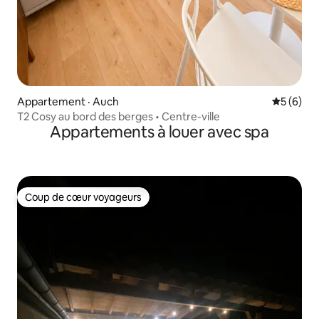
Appartement · Auch
Note moy
5 (6)
T2 Cosy au bord des berges • Centre-ville
Appartements à louer avec spa
Coup de cœur voyageurs
Coup de cœur voyageurs