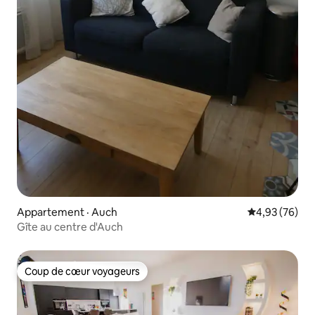
Appartement · Auch
Note moyenne
4,93 (76)
Gîte au centre d'Auch
Coup de cœur voyageurs
Coup de cœur voyageurs