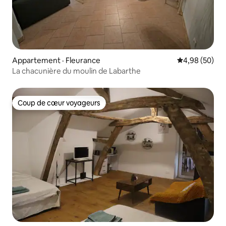
Appartement · Fleurance
Note moyenne
4,98 (50)
La chacunière du moulin de Labarthe
Coup de cœur voyageurs
Coup de cœur voyageurs