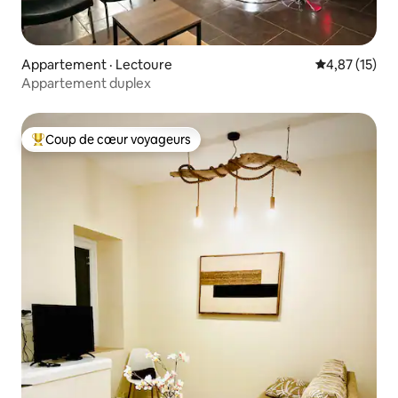
Appartement · Lectoure
Note moyenne
4,87 (15)
Appartement duplex
Coup de cœur voyageurs
Coup de cœur voyageurs parmi les plus aimés