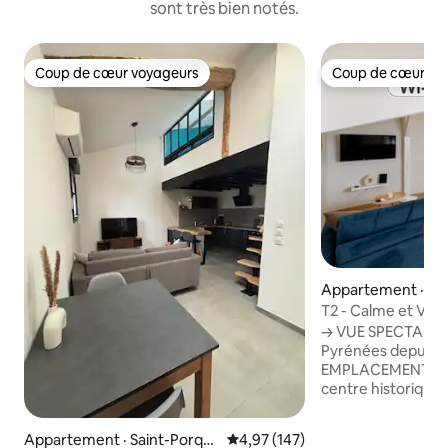
sont très bien notés.
Coup de cœur voyageurs
Coup de cœur vo
Coup de cœur voyageurs
Coup de cœur vo
Appartement · A
T2 - Calme et Vu
→ VUE SPECTACULAIRE sur la ville et les
Pyrénées depuis l
EMPLACEMENT CEN
centre historique 
COUCHAGES avec c
qualité, canapé conver
Appartement · Saint-Porqui
Note moyenne de 4,97 sur 5, 1
4,97 (147)
invités → CUISINE