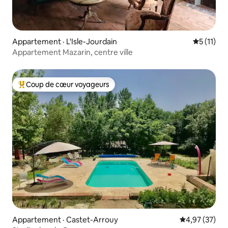
Appartement · L'Isle-Jourdain
Note moye
5 (11)
Appartement Mazarin, centre ville
Coup de cœur voyageurs
Coup de cœur voyageurs parmi les plus aimés
Appartement · Castet-Arrouy
Note moyenne
4,97 (37)