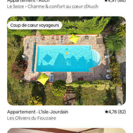
Appartement · Auch
Note moyenne
4,97 (86)
Le Seize • Charme & confort au cœur d’Auch
Coup de cœur voyageurs
Coup de cœur voyageurs
Appartement · L'Isle-Jourdain
Note moyenne
4,76 (82)
Les Oliviers du Fiouzaire