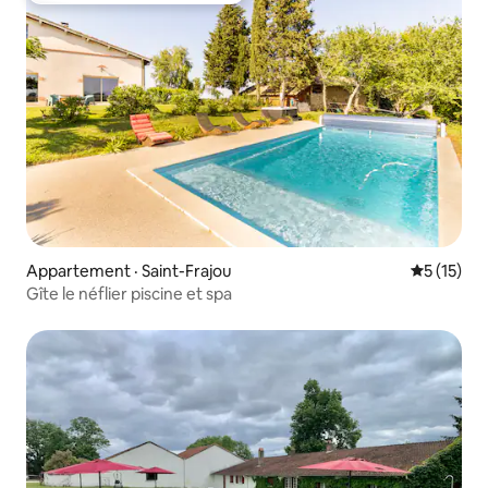
Appartement · Saint-Frajou
Note moye
5 (15)
Gîte le néflier piscine et spa