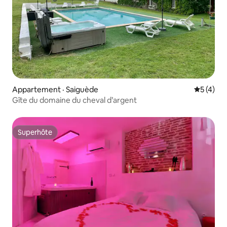
Appartement · Saiguède
Note moy
5 (4)
Gîte du domaine du cheval d’argent
Superhôte
Superhôte