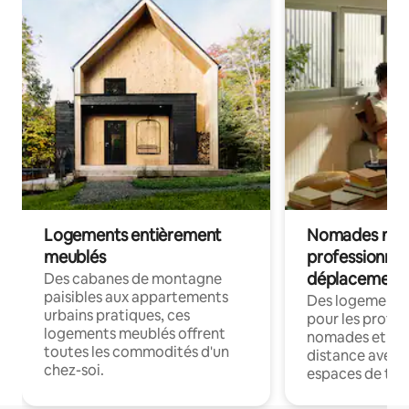
Logements entièrement
Nomades num
meublés
professionnel
déplacement
Des cabanes de montagne
paisibles aux appartements
Des logements
urbains pratiques, ces
pour les profes
logements meublés offrent
nomades et trav
toutes les commodités d'un
distance avec le
chez-soi.
espaces de trav