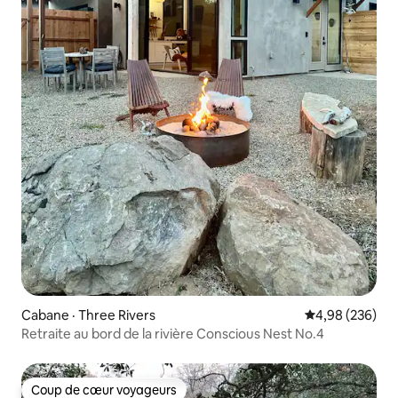
Cabane · Three Rivers
Note moyenne 
4,98 (236)
Retraite au bord de la rivière Conscious Nest No.4
Coup de cœur voyageurs
Coup de cœur voyageurs