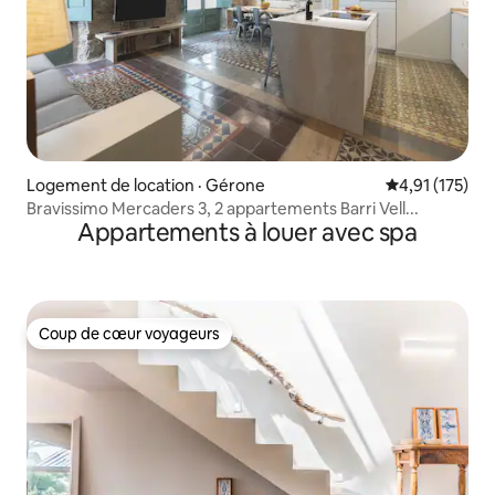
Logement de location · Gérone
Note moyenne 
4,91 (175)
Bravissimo Mercaders 3, 2 appartements Barri Vell...
Appartements à louer avec spa
Coup de cœur voyageurs
Coup de cœur voyageurs