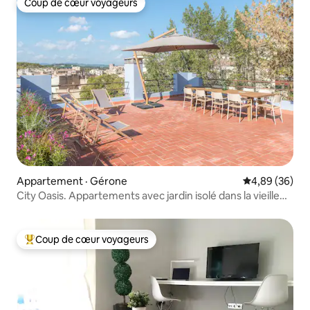
Coup de cœur voyageurs
Coup de cœur voyageurs
Appartement · Gérone
Note moyenne
4,89 (36)
City Oasis. Appartements avec jardin isolé dans la vieille
ville
Coup de cœur voyageurs
Coup de cœur voyageurs parmi les plus aimés