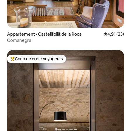
Appartement · Castellfollit de la Roca
Note moyenne
4,91 (23)
Comanegra
Coup de cœur voyageurs
Coup de cœur voyageurs parmi les plus aimés