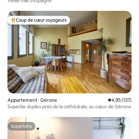
Vieille ville d'Espagne
Coup de cœur voyageurs
Coup de cœur voyageurs parmi les plus aimés
Appartement · Gérone
Note moyenne 
4,95 (137)
Superbe duplex près de la cathédrale, au cœur de Gérone
Superhôte
Superhôte