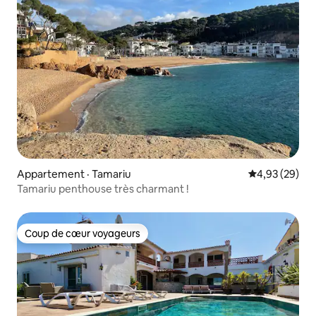
Appartement · Tamariu
Note moyenne
4,93 (29)
Tamariu penthouse très charmant !
Coup de cœur voyageurs
Coup de cœur voyageurs