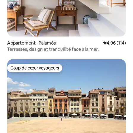
Appartement · Palamós
Note moyenne 
4,96 (114)
Terrasses, design et tranquillité face à la mer.
Coup de cœur voyageurs
Coup de cœur voyageurs