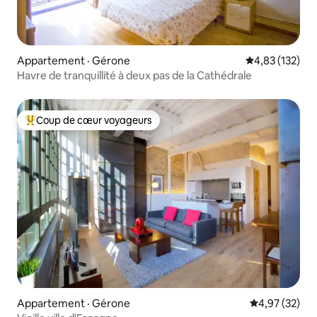
Appartement · Gérone
Note moyenne 
4,83 (132)
Havre de tranquillité à deux pas de la Cathédrale
Coup de cœur voyageurs
Coup de cœur voyageurs parmi les plus aimés
Appartement · Gérone
Note moyenne
4,97 (32)