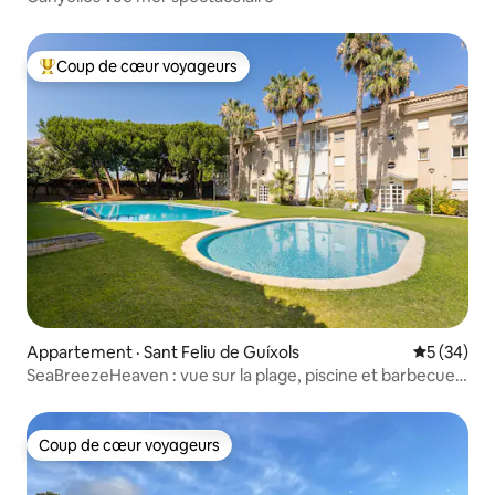
Coup de cœur voyageurs
Coup de cœur voyageurs parmi les plus aimés
Appartement · Sant Feliu de Guíxols
Note moye
5 (34)
SeaBreezeHeaven : vue sur la plage, piscine et barbecue
en terrasse
Coup de cœur voyageurs
Coup de cœur voyageurs