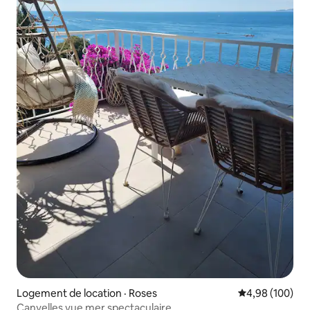
Logement de location · Roses
Note moyenne 
4,98 (100)
Canyelles vue mer spectaculaire