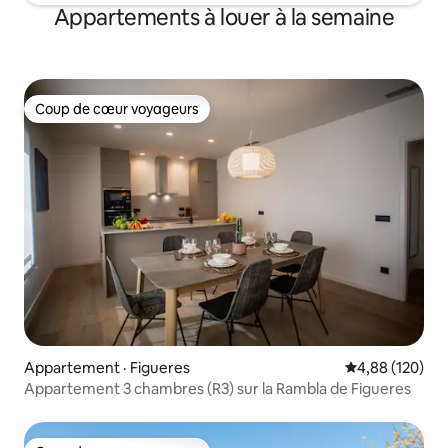
petición cuna bebé (gratuita). No
leche, café, choco
Appartements à louer à la semaine
incluído en el precio establecido, la tasa
zumos...)
turística de 1 €/persona y día, hasta un
máximo de 7 días y solo aplicable para
mayores de 16 años. .- Parking privado a
100 m del apartamento. Precio 14 € por
Coup de cœur voyageurs
Coup de cœur voyageurs
noche.
Appartement · Figueres
Note moyenne 
4,88 (120)
Appartement 3 chambres (R3) sur la Rambla de Figueres