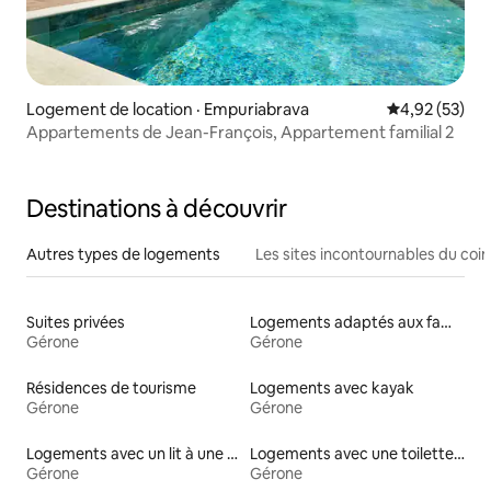
Logement de location · Empuriabrava
Note moyenne
4,92 (53)
Appartements de Jean-François, Appartement familial 2
Destinations à découvrir
Autres types de logements
Les sites incontournables du coin
Suites privées
Logements adaptés aux familles à louer
Gérone
Gérone
Résidences de tourisme
Logements avec kayak
Gérone
Gérone
Logements avec un lit à une hauteur accessible
Logements avec une toilette à une hauteur accessible
Gérone
Gérone