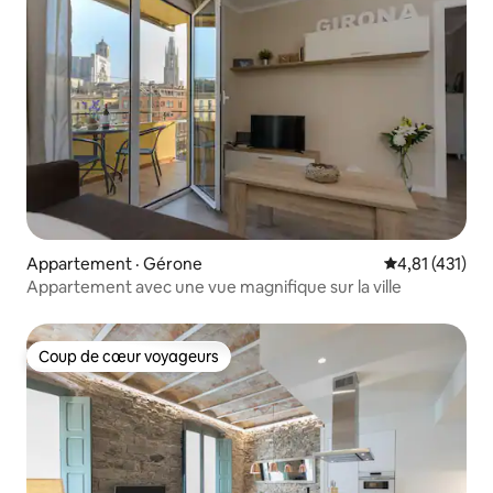
Appartement · Gérone
Note moyenne 
4,81 (431)
Appartement avec une vue magnifique sur la ville
Coup de cœur voyageurs
Coup de cœur voyageurs