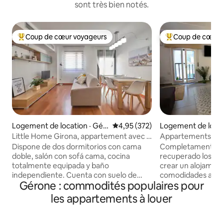
sont très bien notés.
Coup de cœur voyageurs
Coup de cœur 
Coup de cœur voyageurs parmi les plus aimés
Coup de cœur voy
Logement de location · Gér
Note moyenne de 4,95 sur 5, 3
4,95 (372)
Logement de locat
one
one
Little Home Girona, appartement avec 2
Appartements de 
lits rm3
familial
Dispone de dos dormitorios con cama
Completamente re
doble, salón con sofá cama, cocina
recuperado los mu
totalmente equipada y baño
crear un alojamien
independiente. Cuenta con suelo de
comodidades actua
Gérone : commodités populaires pour
parquet, aire acondicionado, calefacción
alojamiento a trav
y ascensor. Ideal para familias o grupos
estrecha, es un pr
les appartements à louer
pequeños que quieran disfrutar de
Piso completo en 
Girona desde una ubicación privilegiada.
conservando sus r
Presenta una decoración moderna, con
casco antiguo de 