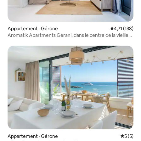
Appartement · Gérone
Note moyenne 
4,71 (138)
Aromatik Apartments Gerani, dans le centre de la vieille
ville
Appartement · Gérone
Note moy
5 (5)