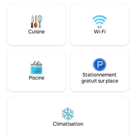
un dormitorio doble con cama de 160cm
capacidad para 4 
x 200cm, habitación con camas
en el centro de Gi
individuales de 90x200, sala de estar-
habitación con un
comedor con sofá cama de 140cm x
y una cama nido q
200cm y TV HD 40" pantalla plana, con
sofá. El lavabo se encuentra dentro de la
Cuisine
Wi-Fi
un pequeño balcón. La cocina
misma habitación,
totalmente equipada con encimera de
secador de pelo. 
inducción 2 fuegos, horno, microondas,
secadora. - La coc
nevera/congelador, lavaplatos,
necesario como c
lavadora/secadora, pequeños
nevera con congelad
electrodomésticos como cafetera
cubiertos, horno y
italiana, cafetera Nespresso, hervidor,
una mesa donde p
batidora, tostadora de pan, exprimidor
Stationnement
personas y el sofá
Piscine
de zumos y enseres de cocina y de
en caso de que se v
gratuit sur place
comer (aceite, vinagre, pimienta negra y
trata de un aparta
sal). Secador de cabello. Plancha de
huéspedes pueden
vapor y mesa. Se proporciona ropa de
para cualquier pr
cama, toallas baño y gel. Botiquín
surgir durante su 
primeros auxílios. El baño con ducha
apartamento Al llegar encontraréis agua
Rainshower. Conexión Wi-Fi gratuita.
y también lo neces
Dispone de aire acondicionado,
algo de comida bás
Climatisation
calefacción y parquet en todo el
(pasta, legumbres,
apartamento. También disponible bajo
para el desayuno (