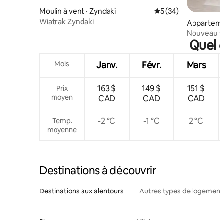
Moulin à vent · Zyndaki
Note moyenne de 5
5 (34)
Wiatrak Zyndaki
Appartem
Nouveau s
Quel 
plaisance
Mois
Janv.
Févr.
Mars
163 $
149 $
151 $
Prix
moyen
CAD
CAD
CAD
-2 °C
-1 °C
2 °C
Temp.
moyenne
Destinations à découvrir
Destinations aux alentours
Autres types de logemen