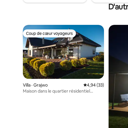
D'aut
Coup de cœur voyageurs
Coup de cœur voyageurs
Villa · Grajwo
Note moyenne de 4,94
4,94 (33)
Maison dans le quartier résidentiel
Mazury Residence avec ligne de rivage