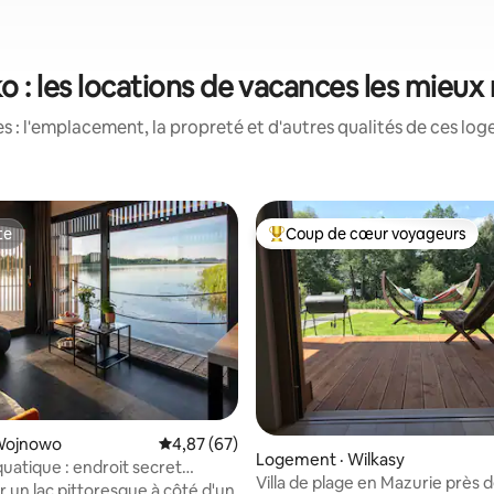
o : les locations de vacances les mieux
 : l'emplacement, la propreté et d'autres qualités de ces log
te
Coup de cœur voyageurs
te
Coup de cœur voyageurs parmi 
 Wojnowo
Note moyenne de 4,87 sur 5, 67 commentai
4,87 (67)
 sur 5, 26 commentaires
Logement · Wilkasy
uatique : endroit secret
Villa de plage en Mazurie près 
n Mazurie n° 1
r un lac pittoresque à côté d'un