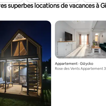
res superbes locations de vacances à G
Appartement · Giżycko
Rose des Vents Appartement 3
 sur 5, 33 commentaires
Sun&Snow