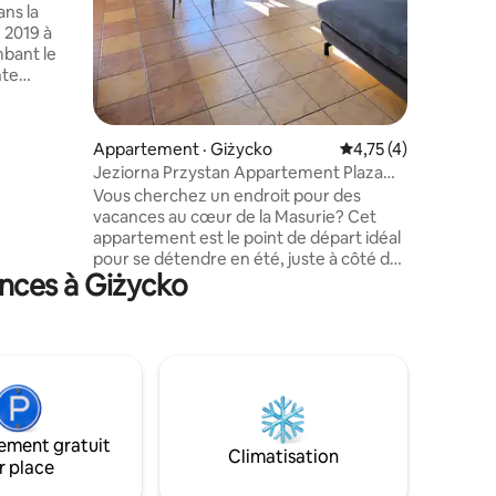
Notre pro
ans la
des lapin
 2019 à
Détente g
mbant le
nte
uipement
tre temps
uré de
Appartement · Giżycko
Note moyenne de 4,
4,75 (4)
Jeziorna Przystan Appartement Plaza
jardin,
Gizycko 200 m
Vous cherchez un endroit pour des
haises
vacances au cœur de la Masurie? Cet
acs et un
appartement est le point de départ idéal
jardin,
pour se détendre en été, juste à côté du
n sauna
ances à Giżycko
lac, au centre de Gizycko.🌊 📍
s aux
Emplacement : L'appartement est situé
dans la rue Kolejowa 24, à quelques pas
de la plage de la ville sur le lac Niegocin. À
proximité immédiate : ↠Lunapark à côté
de l'endroit, sentiers pédestres et
cyclables ↠Beaucoup de restaurants,
cafés, crème glacée ↠Biedronka et
ement gratuit
magasins au rez-de-chaussée de
Climatisation
r place
l'immeuble ↠Port, Ekomarina et centre-
ville.