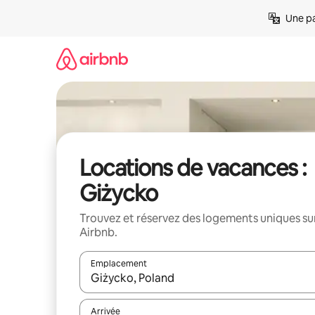
Aller
Une pa
directement
au
contenu
Locations de vacances :
Giżycko
Trouvez et réservez des logements uniques su
Airbnb.
Emplacement
Quand les résultats sont affichés, parcourez-les en 
Arrivée