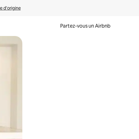
e d'origine
Partez-vous un Airbnb
et en les faisant glisser.