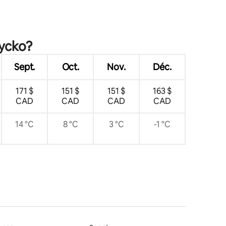
res
życko?
Sept.
Oct.
Nov.
Déc.
171 $
151 $
151 $
163 $
CAD
CAD
CAD
CAD
14 °C
8 °C
3 °C
-1 °C