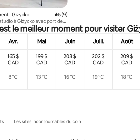
 sur 5, 34 commentaires
ent · Giżycko
Note moyenne de 5 sur 5, 9 commentai
5 (9)
tudio à Giżycko avec port de
est le meilleur moment pour visiter Gi
Avr.
Mai
Juin
Juill.
Août
165 $
199 $
203 $
202 $
209 $
CAD
CAD
CAD
CAD
CAD
8 °C
13 °C
16 °C
19 °C
18 °C
ts
Les sites incontournables du coin