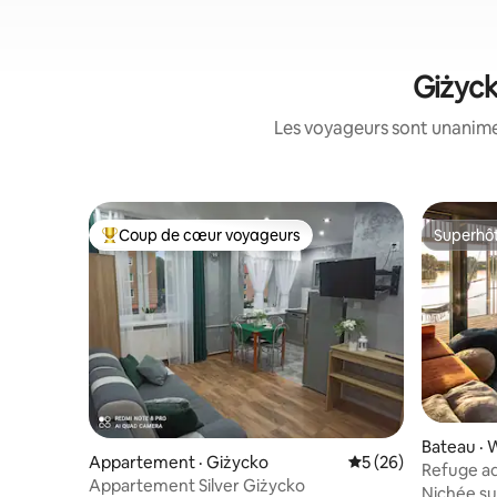
Giżyck
Les voyageurs sont unanimes
Coup de cœur voyageurs
Superhô
Coup de cœur voyageurs parmi les plus aimés
Superhô
Bateau ·
Appartement · Giżycko
Note moyenne de 5
5 (26)
Refuge aq
Appartement Silver Giżycko
flottant e
Nichée su