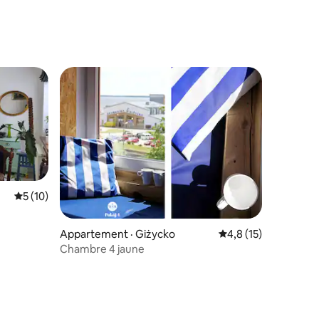
res
les plus aimés
Note moyenne de 5 sur 5, 10 commentaires
5 (10)
Appartement · Giżycko
Note moyenne de 4,
4,8 (15)
Chambre 4 jaune