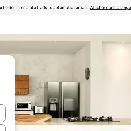
rtie des infos a été traduite automatiquement. 
Afficher dans la langu
r
utilisant les flèches vers le haut et vers le bas, ou en appuyant dessus 