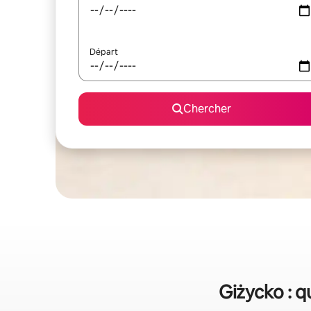
Départ
Chercher
Giżycko : q