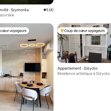
invité · Szymonka
Note moyenne de 5 sur 5, 4 commentai
5 (4)
azurskie
 cœur voyageurs
Coup de cœur voyageurs
 cœur voyageurs
Coup de cœur voyageurs parmi 
Appartement · Giżycko
Résidence artistique à Giżycko