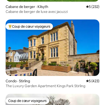
Cabane de berger · Kilsyth
Note moyen
5 (232)
Cabane de berger de luxe avec jacuzzi
Coup de cœur voyageurs
Coup de cœur voyageurs parmi les plus aimés
Condo · Stirling
Note moyen
5 (423)
The Luxury Garden Apartment Kings Park Stirling
Coup de cœur voyageurs
Coup de cœur voyageurs