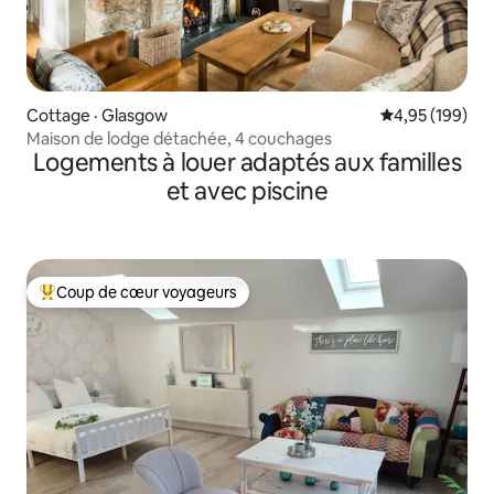
Cottage · Glasgow
Note moyenne 
4,95 (199)
Maison de lodge détachée, 4 couchages
Logements à louer adaptés aux familles
et avec piscine
Coup de cœur voyageurs
Coup de cœur voyageurs parmi les plus aimés