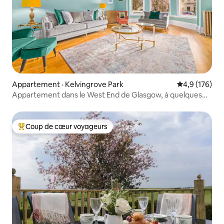
Appartement · Kelvingrove Park
Note moyenne
4,9 (176)
Appartement dans le West End de Glasgow, à quelques
pas de Hydro et SECC
Coup de cœur voyageurs
Coup de cœur voyageurs parmi les plus aimés