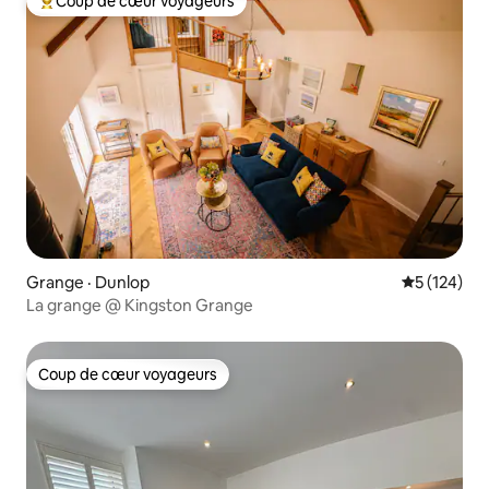
Coup de cœur voyageurs
Coup de cœur voyageurs parmi les plus aimés
Grange · Dunlop
Note moyen
5 (124)
La grange @ Kingston Grange
Coup de cœur voyageurs
Coup de cœur voyageurs