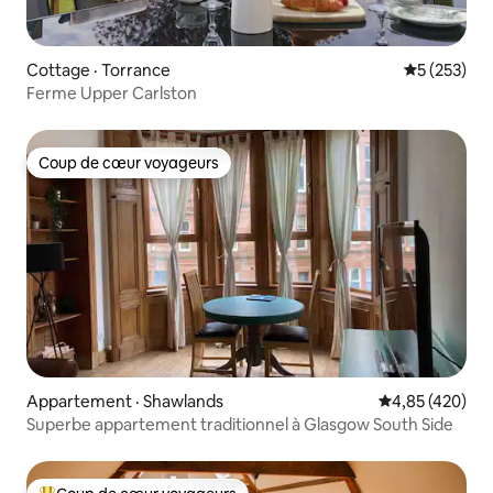
Cottage · Torrance
Note moyen
5 (253)
Ferme Upper Carlston
Coup de cœur voyageurs
Coup de cœur voyageurs
Appartement · Shawlands
Note moyenne 
4,85 (420)
Superbe appartement traditionnel à Glasgow South Side