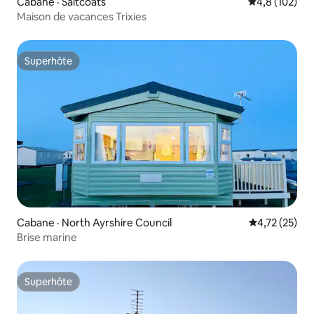
Cabane · Saltcoats
Note moyenne
4,8 (102)
Maison de vacances Trixies
Superhôte
Superhôte
Cabane · North Ayrshire Council
Note moyenne
4,72 (25)
Brise marine
Superhôte
Superhôte