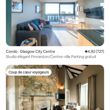
Condo · Glasgow City Centre
Note moyenne 
4,92 (727)
Studio élégant Finnieston/Centre-ville Parking gratuit
Coup de cœur voyageurs
Coup de cœur voyageurs