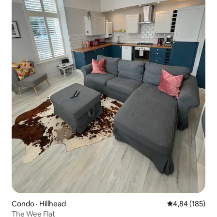
Condo · Hillhead
Note moyenne 
4,84 (185)
The Wee Flat