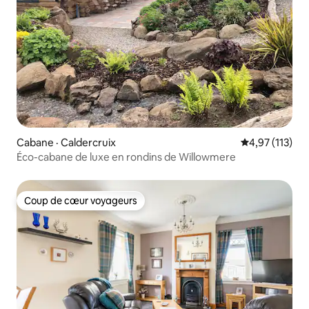
Cabane · Caldercruix
Note moyenne 
4,97 (113)
Éco-cabane de luxe en rondins de Willowmere
Coup de cœur voyageurs
Coup de cœur voyageurs