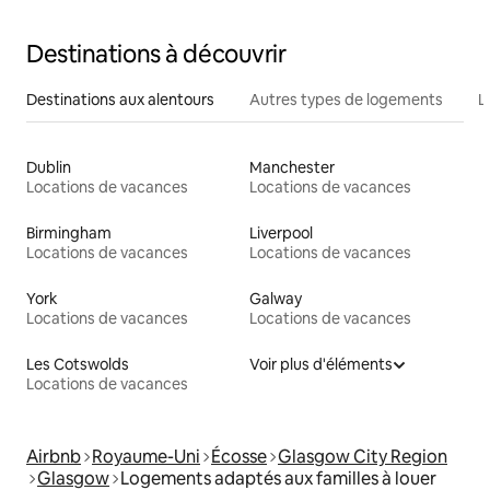
Destinations à découvrir
Destinations aux alentours
Autres types de logements
L
Dublin
Manchester
Locations de vacances
Locations de vacances
Birmingham
Liverpool
Locations de vacances
Locations de vacances
York
Galway
Locations de vacances
Locations de vacances
Les Cotswolds
Voir plus d'éléments
Locations de vacances
Airbnb
Royaume-Uni
Écosse
Glasgow City Region
Glasgow
Logements adaptés aux familles à louer