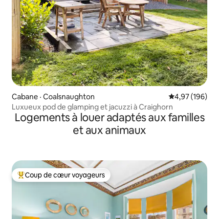
Cabane · Coalsnaughton
Note moyenne 
4,97 (196)
Luxueux pod de glamping et jacuzzi à Craighorn
Logements à louer adaptés aux familles
et aux animaux
Coup de cœur voyageurs
Coup de cœur voyageurs parmi les plus aimés