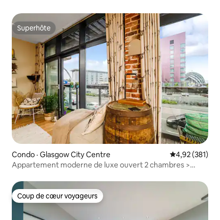
Superhôte
Superhôte
Condo · Glasgow City Centre
Note moyenne 
4,92 (381)
Appartement moderne de luxe ouvert 2 chambres >
Parking et balcon
Coup de cœur voyageurs
Coup de cœur voyageurs