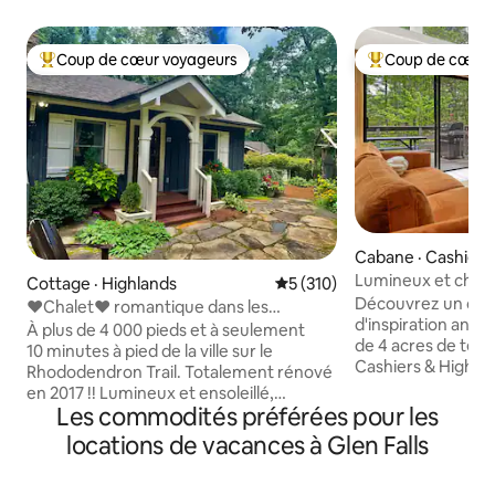
Coup de cœur voyageurs
Coup de cœur 
Coup de cœur voyageurs parmi les plus aimés
Coup de cœur voy
Cabane · Cashiers
Lumineux et chale
Cottage · Highlands
Note moyenne de 5 sur 5, 3
5 (310)
calme et paisible.
Découvrez un cha
❤️Chalet❤️ romantique dans les
d'inspiration anné
Highlands avec accès à la ville !
À plus de 4 000 pieds et à seulement
de 4 acres de terr
10 minutes à pied de la ville sur le
Cashiers & Highlan
Rhododendron Trail. Totalement rénové
Nord. Conçu avec s
en 2017 !! Lumineux et ensoleillé,
épurées, de la lum
Les commodités préférées pour les
3 chambres/2 salles de bain, 750 pieds
ambiance positive,
carrés. Construit à l'origine par l'arrière-
locations de vacances à Glen Falls
doté d'un porche c
grand-mère de ma femme dans les
foyer extérieur, d
années 1940. Plancher à plafond,
d'une grande terr