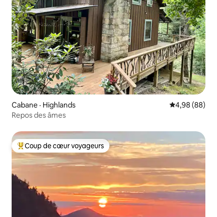
Cabane · Highlands
Note moyenne
4,98 (88)
Repos des âmes
Coup de cœur voyageurs
Coup de cœur voyageurs parmi les plus aimés