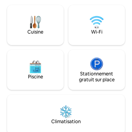
plafonds de 17 pieds, bois franc, bois de
ou observer les éto
grange récupéré, luminaires sur
nature, mais à prox
mesure, planchers de bain chauffés en
(20 minutes en voit
marbre/ardoise, chauffe-eau sans
parfaite entre le 
réservoir, foyer au gaz, porche, Wifi, TV,
modern, le confort
laveuse/sécheuse, kitchenette. Beaux
Cuisine
Wi-Fi
montagne. Réserv
jardins ! Charme classique des Highlands
inoubliable dès auj
avec confort moderne ! Randonnez,
pêchez, faites du shopping ou
détendez-vous !
Stationnement
Piscine
gratuit sur place
Climatisation