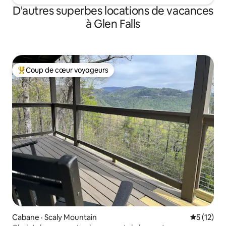
D'autres superbes locations de vacances
à Glen Falls
Coup de cœur voyageurs
Coup de cœur voyageurs parmi les plus aimés
Cabane · Scaly Mountain
Note moye
5 (12)