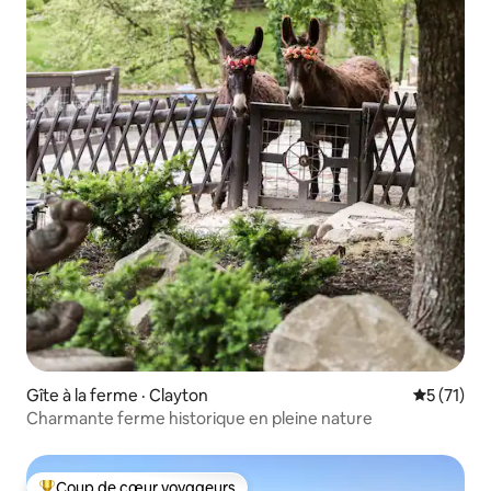
Gîte à la ferme · Clayton
Note moye
5 (71)
Charmante ferme historique en pleine nature
Coup de cœur voyageurs