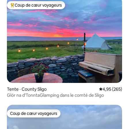
Coup de cœur voyageurs
Coup de cœur voyageurs parmi les plus aimés
Tente · County Sligo
Note moyenne 
4,95 (265)
Glór na d'TonntaGlamping dans le comté de Sligo
Coup de cœur voyageurs
Coup de cœur voyageurs