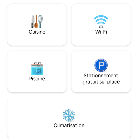
mais fonctionnelles. Nous fournissons la
d'équitation à pr
base pour un petit-déjeuner continental.
profiter du paysa
Les plages et les sentiers de randonnée
Nous sommes situé
sont très proches. NOUS ACCEPTONS
Stand qui est con
LES ANIMAUX DE COMPAGNIE
entier pour ses pla
UNIQUEMENT APRÈS CONSULTATION
Cuisine
Wi-Fi
* Nous sommes un 
AVEC LEUR PROPRIÉTAIRE
des chevaux et de
place.
Stationnement
Piscine
gratuit sur place
Climatisation