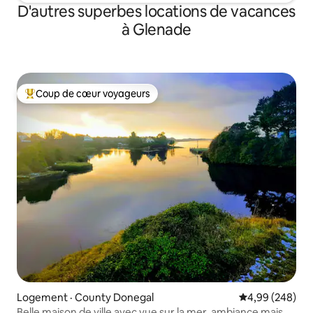
D'autres superbes locations de vacances
à Glenade
Coup de cœur voyageurs
Coup de cœur voyageurs parmi les plus aimés
Logement · County Donegal
Note moyenne 
4,99 (248)
Belle maison de ville avec vue sur la mer, ambiance maison