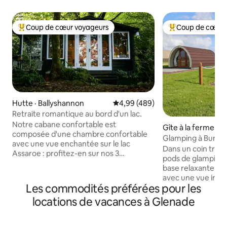
Coup de cœur voyageurs
Coup de cœur 
Coup de cœur voyageurs parmi les plus aimés
Coup de cœur voy
Hutte · Ballyshannon
Note moyenne de 4,99 sur 5, 4
4,99 (489)
Retraite romantique au bord d'un lac.
Notre cabane confortable est
Gîte à la ferme · 
composée d'une chambre confortable
Glamping à Bundor
avec une vue enchantée sur le lac
mer
Dans un coin tranq
Assaroe : profitez-en sur nos 3
pods de glamping 
terrasses ! La cabane est très proche de
base relaxante sur
notre maison mais isolée de celle-ci,
avec une vue impr
enterrée dans les bois. La chambre offre
Les commodités préférées pour les
Strand. Nous som
une évasion tranquille de la vie
excellente positio
locations de vacances à Glenade
frénétique : il y a le Wi-Fi, mais pas de
adultes/couples p
télévision, juste une radio. Les
Sligo et Leitrim. 
installations de cuisine sont basiques
sentiers de randon