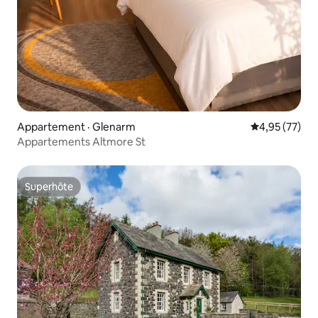
Appartement · Glenarm
Note moyenne
4,95 (77)
Appartements Altmore St
Superhôte
Superhôte