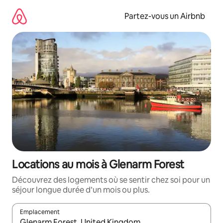
Aller
directement
Partez-vous un Airbnb
au
contenu
Locations au mois à Glenarm Forest
Découvrez des logements où se sentir chez soi pour un
séjour longue durée d’un mois ou plus.
Emplacement
Quand les résultats sont affichés, parcourez-les en utilisant les 