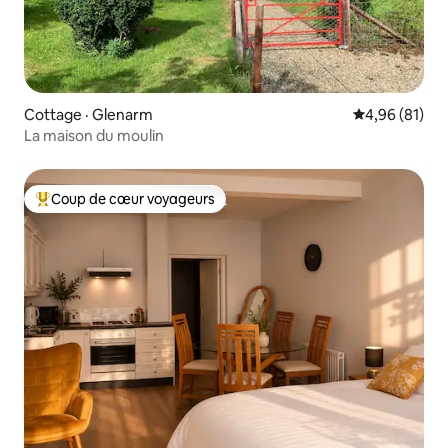
Cottage · Glenarm
Note moyenne
4,96 (81)
La maison du moulin
Coup de cœur voyageurs
Coup de cœur voyageurs parmi les plus aimés